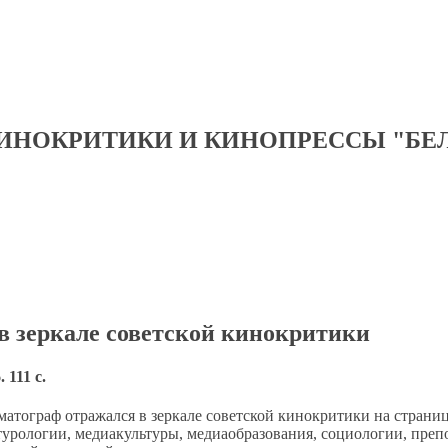
ИНОКРИТИКИ И КИНОПРЕССЫ "БЕ
в зеркале советской кинокритики
111 c.
атограф отражался в зеркале советской кинокритики на страниц
турологии, медиакультуры, медиаобразования, социологии, преп