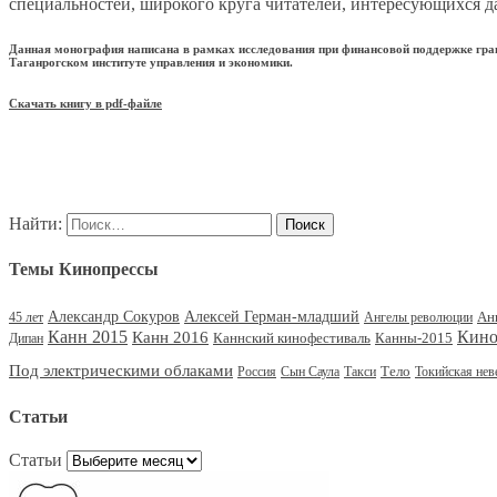
специальностей, широкого круга читателей, интересующихся д
Данная монография написана в рамках исследования при финансовой поддержке гран
Таганрогском институте управления и экономики.
Скачать книгу в pdf-файле
Найти:
Темы Кинопрессы
Александр Сокуров
Алексей Герман-младший
Ан
45 лет
Ангелы революции
Канн 2015
Канн 2016
Кино
Каннский кинофестиваль
Канны-2015
Дипан
Под электрическими облаками
Тело
Россия
Сын Саула
Такси
Токийская нев
Статьи
Статьи