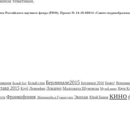
анной тематикой.
та Российского научного фонда (РНФ). Проект № 14-18-00014 «Синтез медиаобразова
Берлинале2015
имация
Белый слон
Берлинале 2016
Браво!
Венециан
Белый бог
тавр 2015
Левиафан
Локарно
Малгожата Шумовска
Клуб
Наум К
Музей кино
кино
Франкофония
Экипаж
еста
Юрий Быков
Эйзенштейн в Гуанахуато