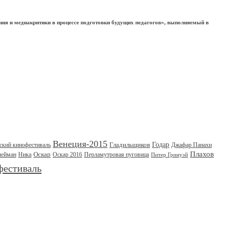
ния и медиакритики в процессе подготовки будущих педагогов», выполняемый в
Венеция-2015
Гладильщиков
Годар
ский кинофестиваль
Джафар Панахи
Плахов
Оскар
лейман
Ника
Оскар 2016
Перламутровая пуговица
Питер Гринуэй
фестиваль