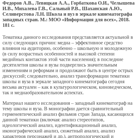
Федоров А.В., Левицкая А.А., Горбаткова О.И., Челышева
И.В., Михалева Г.В., Сальный Р.В., Шаханская А.Ю.,
Селиверстова Л.Н. Школа и вуз в зеркале кинематографа
западных стран. М.: МОО «Информация для всех», 2018.
181 c.
Тематика данного исследования представляется актуальной в
силу следующих причин: медиа – эффективное средство
влияния на аудиторию, особенно – школьную и молодежную
(в силу возрастных особенностей и высокой степени
медийных контактов этой части населения); в последние
десятилетия школы и вузы подверглись значительным
изменениям и реформам и продолжают быть в центре острых
дискуссий; следовательно, анализ трансформации тематики
школы и вуза в зеркале западного кинематографа сегодня
весьма актуален – как в культурологическом, киноведческом,
так и медиаобразовательном аспектах.
Материал нашего исследования – западный кинематограф на
тему школы и вуза. В монографии дается сравнительный
герменевтический анализ фильмов стран Запада, касающихся
данной тематики (включая: анализ стереотипов,
идеологический анализ, идентификационный анализ,
иконографический анализ, сюжетный анализ, анализ
характеров персонажей и др.), антропологический и