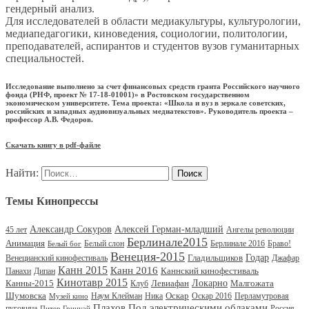
гендерный анализ.
Для исследователей в области медиакультуры, культурологии,
медиапедагогики, киноведения, социологии, политологии,
преподавателей, аспирантов и студентов вузов гуманитарных
специальностей.
Исследование выполнено за счет финансовых средств гранта Российского научного
фонда (РНФ, проект № 17-18-01001)» в Ростовском государственном
экономическом университете. Тема проекта: «Школа и вуз в зеркале советских,
российских и западных аудиовизуальных медиатекстов». Руководитель проекта –
профессор А.В. Федоров.
Скачать книгу в pdf-файле
Найти:
Темы Кинопрессы
Александр Сокуров
Алексей Герман-младший
45 лет
Ангелы революции
Берлинале2015
Анимация
Белый слон
Берлинале 2016
Браво!
Белый бог
Венеция-2015
Гладильщиков
Годар
Венецианский кинофестиваль
Джафар
Канн 2015
Канн 2016
Каннский кинофестиваль
Панахи
Дипан
Кинотавр 2015
Канны-2015
Левиафан
Локарно
Малгожата
Клуб
Шумовска
Оскар
Наум Клейман
Ника
Оскар 2016
Перламутровая
Музей кино
Под электрическими облаками
Плахов
пуговица
Россия
Питер Гринуэй