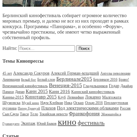
Берлинский кинофестиваль собирает огромное количество
мировых премьер, и далеко не все из них проходят в рамках
конкурса. Программы «Панорама», и особенно «Форум»,
чрезвычайно престижны, обе имеют четко выраженный
собственный профиль.
Найти:
Темы Кинопрессы
Александр Сокуров
Алексей Герман-младший
45 лет
Ангелы революции
Берлинале2015
Анимация
Белый слон
Берлинале 2016
Браво!
Белый бог
Венеция-2015
Гладильщиков
Годар
Венецианский кинофестиваль
Джафар
Канн 2015
Канн 2016
Каннский кинофестиваль
Панахи
Дипан
Кинотавр 2015
Канны-2015
Левиафан
Локарно
Малгожата
Клуб
Шумовска
Оскар
Наум Клейман
Ника
Оскар 2016
Перламутровая
Музей кино
Под электрическими облаками
Плахов
пуговица
Россия
Питер Гринуэй
Франкофония
Тело
Сын Саула
Такси
Токийская невеста
Эйзенштейн в
кино
фестиваль
Экипаж
Юрий Быков
Гуанахуато
Статьи