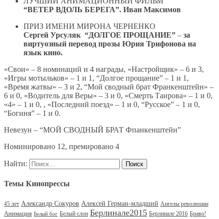
ЛУЧШИЙ АНИМАЦИОННЫЙ ФИЛЬМ
“ВЕТЕР ВДОЛЬ БЕРЕГА”. Иван Максимов
ПРИЗ ИМЕНИ МИРОНА ЧЕРНЕНКО
Сергей Урсуляк “ДОЛГОЕ ПРОЩАНИЕ”
–
за
виртуозный перевод прозы Юрия Трифонова на
язык кино.
«Свои» – 8 номинаций и 4 награды, «Настройщик» – 6 и 3,
«Игры мотыльков» – 1 и 1, “Долгое прощание” – 1 и 1,
«Время жатвы» – 3 и 2, “Мой сводный брат Франкенштейн» –
6 и 0, «Водитель для Веры» – 3 и 0, «Смерть Таирова» – 1 и 0,
«4» – 1 и 0, , «Последний поезд» – 1 и 0, “Русское” – 1 и 0,
“Богиня” – 1 и 0.
Невезун – “МОЙ СВОДНЫЙ БРАТ Фпанкенштейн”
Номинировано 12, премировано 4
Найти:
Темы Кинопрессы
Александр Сокуров
Алексей Герман-младший
45 лет
Ангелы революции
Берлинале2015
Анимация
Белый слон
Берлинале 2016
Браво!
Белый бог