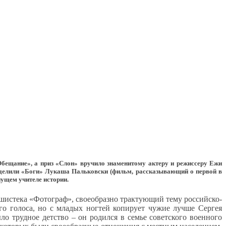
ещание», а приз «Слон» вручило знаменитому актеру и режиссеру Ежи
поделили «Боги» Лукаша Пальковски (фильм, рассказывающий о первой в
нущем учителе истории.
шистека «Фотограф», своеобразно трактующий тему российско-
го голоса, но с младых ногтей копирует чужие лучше Сергея
ло трудное детство – он родился в семье советского военного