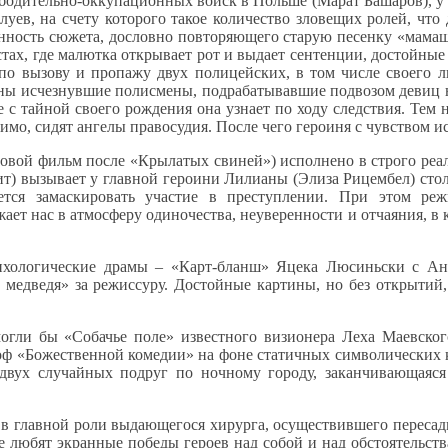
ободительно-оккупационных войск в Польше (Марат Башаров), у
уев, на счету которого такое количество зловещих ролей, что
ность сюжета, дословно повторяющего старую песенку «мамашу я
местах, где малютка открывает рот и выдает сентенции, достойн
по вызову и пропажу двух полицейских, в том числе своего л
аны исчезнувшие полисмены, подрабатывавшие подвозом девиц н
с тайной своего рождения она узнает по ходу следствия. Тем не
имо, сидят ангелы правосудия. После чего героиня с чувством и
овой фильм после «Крылатых свиней») исполнено в строго ре
т) вызывает у главной героини Лилианы (Элиза Рицембел) столь
ется замаскировать участие в преступлении. При этом ре
ает нас в атмосферу одиночества, неуверенности и отчаяния, в к
ихологические драмы – «Карт-бланш» Яцека Люсиньски с А
медведя» за режиссуру. Достойные картины, но без открытий, 
могли бы «Собачье поле» известного визионера Леха Маевског
оф «Божественной комедии» на фоне статичных символических к
а двух случайных подруг по ночному городу, заканчивающаяс
в главной роли выдающегося хирурга, осуществившего пересадк
юбят экранные победы героев над собой и над обстоятельствам