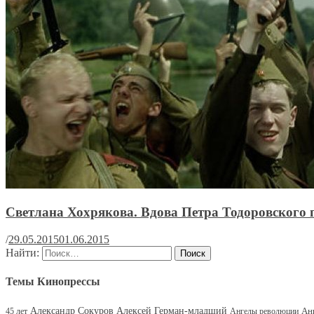
Светлана Хохрякова. Вдова Петра Тодоровского 
/
29.05.2015
01.06.2015
Найти:
Темы Кинопрессы
Александр Сокуров
Алексей Герман-младший
Ан
45 лет
Ангелы революции