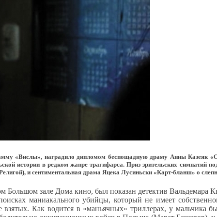
амму «Вислы», наградило дипломом беспощадную драму Анны Казеяк «Об
ьской истории в редком жанре трагифарса. Приз зрительских симпатий 
Религой), и сентиментальная драма Яцека Лусиньски «Карт-бланш» о слеп
м Большом зале Дома кино, был показан детектив Вальдемара К
 поисках маниакального убийцы, который не имеет собственно
 взятых. Как водится в «маньячных» триллерах, у мальчика бы