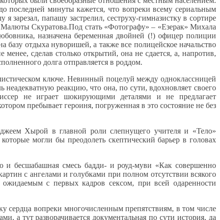
 которых были своеобразные отношения с местным населением.
 до последней минуты кажется, что вопреки всему сериальным
 зарезал, папашу застрелил, сеструху-гимназистку в сортире
ые Малюты Скуратова.Под стать «Фотографу» – «Езерак» Михала
юбовника, назначена беременная двойней (!) офицер полиции
а базу отдыха нуворишей, а также все полицейское начальство
 менее, сделав столько открытий, она не сдается, а, напротив,
сполненного долга отправляется в роддом.
алистическом ключе. Невинный поцелуй между одноклассницей
 неадекватную реакцию, что она, по сути, вдохновляет своего
жиссер не играет шокирующими деталями и не предлагает
отором пребывает героиня, погруженная в это состояние не без
нджеем Хырой в главной роли слепнущего учителя и «Тело»
которые могли бы преодолеть скептический барьер в головах
о и бесшабашная смесь бадди- и роуд-муви «Как совершенно
артин с ангелами и голубками при полном отсутствии всякого
я ожидаемым с первых кадров сексом, при всей одаренности
у сердца вопреки многочисленным препятствиям, в том числе
и, а тут разворачивается документальная по сути история, да