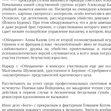
прокурора (Алена Бабенко) и офицера советских осв
Начальника нашей следственной группы играет Александр Бал
убийцей окажется именно он. Несмотря на очевидную клюквен
утопил», картина смотрится с интересом, особо впечатляя в 
Отловски, где детективом, расследующим убийство девушки 
(Йовита Будник). При этом обнаруживается, что в деле замеш
и даже родной брат героини, о существовании которого вместе 
сдает низшее полицейское управление высшему, в котором, вид
«Обещание» Анны Казеяк (это ее второй полнометражный игр
героини и ее френдом (слово «возлюбленный» явно не подходи
слабовольного дружка на убийство приятельницы и пыта
психоаналитических версий случившегося, а всего лишь погруж
участия (точнее, безучастия) взрослых.
Наряду с «Обещанием» в конкурсе участвовали еще две пс
Малгожаты Шумовской, удостоенное в Берлине «Серебряного 
«насмотренных» представителей критического цеха.
Рассчитывать на успех среди профессиональных скептиков 
исчезнуть» Пшемыслава Войцешека, но закадровое чтение стр
действия в первом случае и бесконечная бесцельная гульб
режиссеров вдохновения не вызывают.
Иное дело «Боги» с прекрасным и фактурным Томашем Котом 
не имеющим никакого отношения к медицине. Зрители вообще л