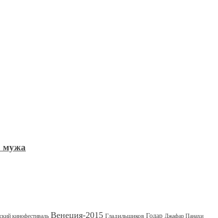
ю мужа
Венеция-2015
Гладильщиков
Годар
ский кинофестиваль
Джафар Панахи