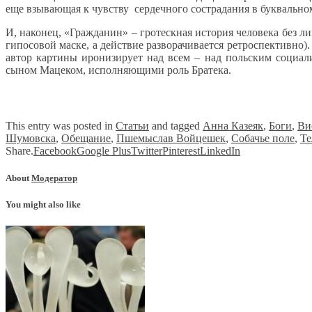
еще взывающая к чувству сердечного сострадания в буквально
И, наконец, «Гражданин» – гротескная история человека без л
гипосовой маске, а действие разворачивается ретроспективно).
автор картины иронизирует над всем – над польским социали
сыном Мацеком, исполняющими роль Братека.
This entry was posted in
Статьи
and tagged
Анна Казеяк
,
Боги
,
Ви
Шумовска
,
Обещание
,
Пшемыслав Войцешек
,
Собачье поле
,
Те
Share.
Facebook
Google Plus
Twitter
Pinterest
LinkedIn
About
Модератор
You might also like