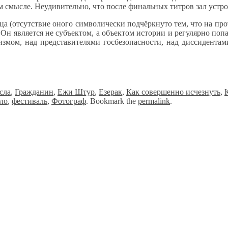
м смысле. Неудивительно, что после финальных титров зал устр
ица (отсутствие оного символически подчёркнуто тем, что на п
 Он является не субъектом, а объектом истории и регулярно попа
змом, над представителями госбезопасности, над диссидентам
сла
,
Гражданин
,
Ежи Штур
,
Езерак
,
Как совершенно исчезнуть
,
ло
,
фестиваль
,
Фотограф
. Bookmark the
permalink
.