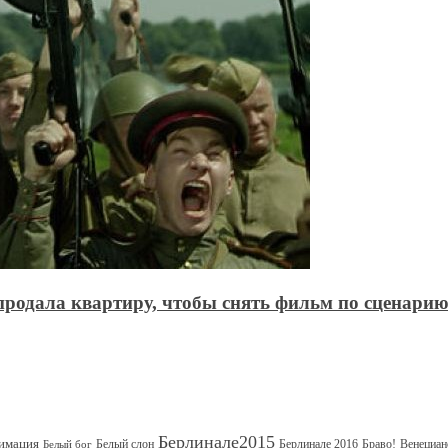
продала квартиру, чтобы снять фильм по сценари
Берлинале2015
имация
Белый слон
Берлинале 2016
Браво!
Венециан
Белый бог