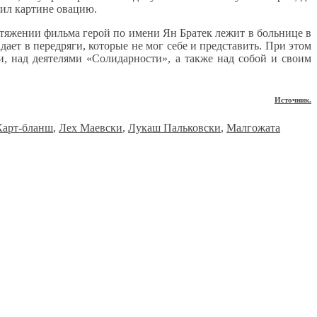
оил картине овацию.
ротяжении фильма герой по имени Ян Братек лежит в больнице в
дает в передряги, которые не мог себе и представить. При этом
и, над деятелями «Солидарности», а также над собой и своим
Источник.
Карт-бланш
,
Лех Маевски
,
Лукаш Пальковски
,
Малгожата