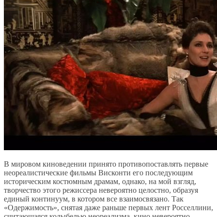
В мировом киноведении принято противопоставлять первые
неореалистические фильмы Висконти его последующим
историческим костюмным драмам, однако, на мой взгляд,
творчество этого режиссера невероятно целостно, образуя
единый континуум, в котором все взаимосвязано. Так
«Одержимость», снятая даже раньше первых лент Росселлини,
считающаяся колыбелью неореализма, кино невероятно