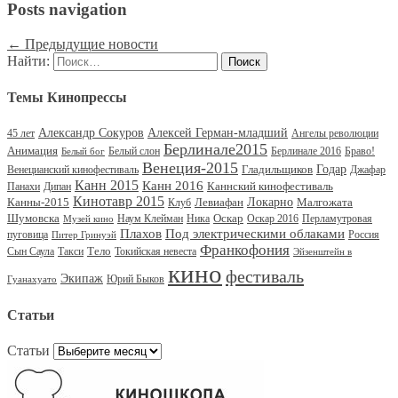
Posts navigation
←
Предыдущие новости
Найти:
Темы Кинопрессы
Александр Сокуров
Алексей Герман-младший
45 лет
Ангелы революции
Берлинале2015
Анимация
Белый слон
Берлинале 2016
Браво!
Белый бог
Венеция-2015
Гладильщиков
Годар
Венецианский кинофестиваль
Джафар
Канн 2015
Канн 2016
Каннский кинофестиваль
Панахи
Дипан
Кинотавр 2015
Канны-2015
Левиафан
Локарно
Малгожата
Клуб
Шумовска
Оскар
Наум Клейман
Ника
Оскар 2016
Перламутровая
Музей кино
Под электрическими облаками
Плахов
пуговица
Россия
Питер Гринуэй
Франкофония
Тело
Сын Саула
Такси
Токийская невеста
Эйзенштейн в
кино
фестиваль
Экипаж
Юрий Быков
Гуанахуато
Статьи
Статьи