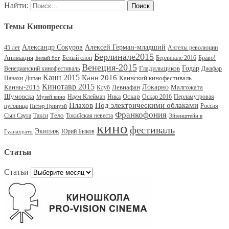
Найти:
Темы Кинопрессы
Александр Сокуров
Алексей Герман-младший
45 лет
Ангелы революции
Берлинале2015
Анимация
Белый слон
Берлинале 2016
Браво!
Белый бог
Венеция-2015
Гладильщиков
Годар
Венецианский кинофестиваль
Джафар
Канн 2015
Канн 2016
Каннский кинофестиваль
Панахи
Дипан
Кинотавр 2015
Канны-2015
Левиафан
Локарно
Малгожата
Клуб
Шумовска
Оскар
Наум Клейман
Ника
Оскар 2016
Перламутровая
Музей кино
Под электрическими облаками
Плахов
пуговица
Россия
Питер Гринуэй
Франкофония
Тело
Сын Саула
Такси
Токийская невеста
Эйзенштейн в
кино
фестиваль
Экипаж
Юрий Быков
Гуанахуато
Статьи
Статьи