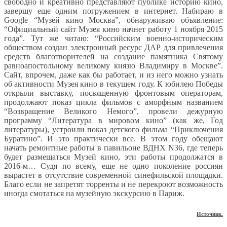
свободно и креативно представляют публике историю кино,
завершу еще одним погружением в интернет. Набираю в
Google “Музей кино Москва”, обнаруживаю объявление:
“Официальный сайт Музея кино начнет работу 1 ноября 2015
года”. Тут же читаю: “Российским военно-историческим
обществом создан электронный ресурс ДАР для привлечения
средств благотворителей на создание памятника Святому
равноапостольному великому князю Владимиру в Москве”.
Сайт, впрочем, даже как бы работает, и из него можно узнать
об активности Музея кино в текущем году. К юбилею Победы
открыли выставку, посвященную фронтовым операторам,
продолжают показ цикла фильмов с аморфным названием
“Возвращение Великого Немого”, провели дежурную
программу “Литература в мировом кино” (как же, Год
литературы), устроили показ детского фильма “Приключения
Буратино”. И это практически все. В этом году обещают
начать ремонтные работы в павильоне ВДНХ N36, где теперь
будет размещаться Музей кино, эти работы продолжатся в
2016-м… Судя по всему, еще не одно поколение россиян
вырастет в отсутствие современной синефильской площадки.
Благо если не запретят торренты и не перекроют возможность
иногда смотаться на музейную экскурсию в Париж.
Источник.