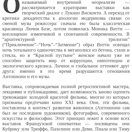
О
называемый внутренний неореализм —
рассматривается кураторами выставки как
творческий диалог с Лукино Висконти. А переход от
критики декадентства к апологии модернизма связан со
сменой музы режиссера: сначала ею была классическая
красавица Лючия Бозе, потом появилась Моника Витти —
воплощение изменчивой и спонтанной современности. В
“архитектурной трилогии”
(“Приключение”–“Ночь”–“Затмение”) образ Витти освещал
ночь тотального одиночества в мегаполисе из бетона, стали и
стекла, но в “Красной пустыне” женское начало уже не
способно защитить мир от коррупции, импотенции и
экологического кризиса. Личное и глобальное оттеняют друг
друга: именно в это время разрушаются отношения
Антониони и его музы.
Выставка, сопровождаемая полной ретроспективой мастера,
лекциями и публикациями, дает возможность заново оценить
тревожащие холодной красотой фильмы, многие из которых
признаны предтечами кино XXI века. Они, эти фильмы,
поставлены в контекст развития живописи (Антониони сам
был не последним художником), фотографии, современного
искусства и философии. Этот принцип лежит в основе всех
выставок Французской синематеки — посвящены они
Кубрику или Трюффо, Пазолини или Деми, Пиала или Тиму