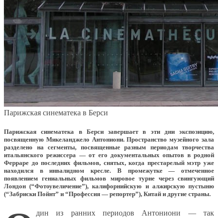
Парижская синематека в Берси
Парижская синематека в Берси завершает в эти дни экспозицию,
посвященную Микеланджело Антониони. Пространство музейного зала
разделено на сегменты, посвященные разным периодам творчества
итальянского режиссера — от его документальных опытов в родной
Ферраре до последних фильмов, снятых, когда престарелый мэтр уже
находился в инвалидном кресле. В промежутке — отмеченное
появлением гениальных фильмов мировое турне через свингующий
Лондон (“Фотоувеличение”), калифорнийскую и алжирскую пустыню
(“Забриски Пойнт” и “Профессия — репортер”), Китай и другие страны.
дин из ранних периодов Антониони — так