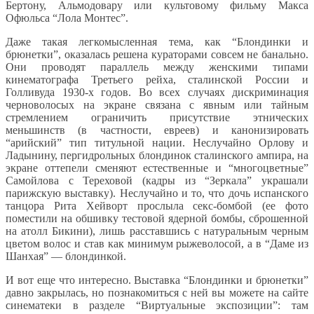
Бертону, Альмодовару или культовому фильму Макса
Офюльса “Лола Монтес”.
Даже такая легкомысленная тема, как “Блондинки и
брюнетки”, оказалась решена кураторами совсем не банально.
Они проводят параллель между женскими типами
кинематографа Третьего рейха, сталинской России и
Голливуда 1930-х годов. Во всех случаях дискриминация
черноволосых на экране связана с явным или тайным
стремлением ограничить присутствие этнических
меньшинств (в частности, евреев) и канонизировать
“арийский” тип титульной нации. Неслучайно Орлову и
Ладынину, пергидрольных блондинок сталинского ампира, на
экране оттепели сменяют естественные и “многоцветные”
Самойлова с Тереховой (кадры из “Зеркала” украшали
парижскую выставку). Неслучайно и то, что дочь испанского
танцора Рита Хейворт прослыла секс-бомбой (ее фото
поместили на обшивку тестовой ядерной бомбы, сброшенной
на атолл Бикини), лишь расставшись с натуральным черным
цветом волос и став как минимум рыжеволосой, а в “Даме из
Шанхая” — блондинкой.
И вот еще что интересно. Выставка “Блондинки и брюнетки”
давно закрылась, но познакомиться с ней вы можете на сайте
синематеки в разделе “Виртуальные экспозиции”: там