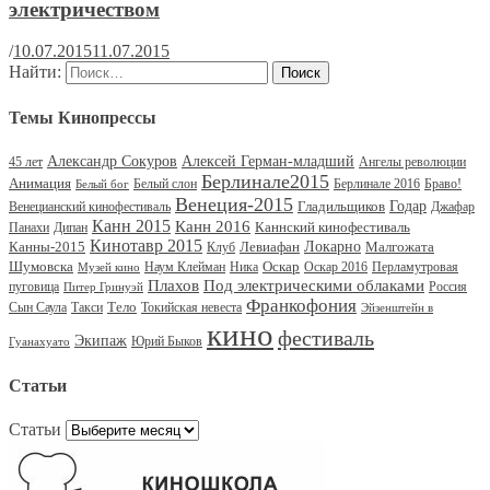
электричеством
/
10.07.2015
11.07.2015
Найти:
Темы Кинопрессы
Александр Сокуров
Алексей Герман-младший
45 лет
Ангелы революции
Берлинале2015
Анимация
Белый слон
Берлинале 2016
Браво!
Белый бог
Венеция-2015
Гладильщиков
Годар
Венецианский кинофестиваль
Джафар
Канн 2015
Канн 2016
Каннский кинофестиваль
Панахи
Дипан
Кинотавр 2015
Канны-2015
Левиафан
Локарно
Малгожата
Клуб
Шумовска
Оскар
Наум Клейман
Ника
Оскар 2016
Перламутровая
Музей кино
Под электрическими облаками
Плахов
пуговица
Россия
Питер Гринуэй
Франкофония
Тело
Сын Саула
Такси
Токийская невеста
Эйзенштейн в
кино
фестиваль
Экипаж
Юрий Быков
Гуанахуато
Статьи
Статьи