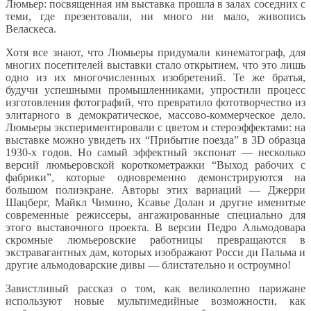
Люмьер: посвященная им выставка прошла в залах соседних с
теми, где презентовали, ни много ни мало, живопись
Веласкеса.
Хотя все знают, что Люмьеры придумали кинематограф, для
многих посетителей выставки стало открытием, что это лишь
одно из их многочисленных изобретений. Те же братья,
будучи успешными промышленниками, упростили процесс
изготовления фотографий, что превратило фототворчество из
элитарного в демократическое, массово-коммерческое дело.
Люмьеры экспериментировали с цветом и стероэффектами: на
выставке можно увидеть их “Прибытие поезда” в 3D образца
1930-х годов. Но самый эффектный экспонат — несколько
версий люмьеровской короткометражки “Выход рабочих с
фабрики”, которые одновременно демонстрируются на
большом полиэкране. Авторы этих вариаций — Джерри
Шацберг, Майкл Чимино, Ксавье Долан и другие именитые
современные режиссеры, ангажированные специально для
этого выставочного проекта. В версии Педро Альмодовара
скромные люмьеровские работницы превращаются в
экстравагантных дам, которых изображают Росси ди Пальма и
другие альмодоварские дивы — блистательно и остроумно!
Завистливый рассказ о том, как великолепно парижане
используют новые мультимедийные возможности, как