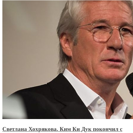
Светлана Хохрякова. Ким Ки Дук покончил с