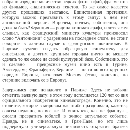
собрано изрядное количество редких фотографий, фрагментов
из фильмов, аналитических текстов. То же самое касается
других прошедших выставок. Единственная претензия,
которую можно предъявить к этому сайту: в нем нет
англоязычной версии. Впрочем, почему, собственно, она
должна быть? Франция — родина кинематографа, и хотя я сам
слышал, как французский министр культуры произносил
слово “Антониони” с ударением на последнем слоге, не стоит
говорить в данном случае о французском шовинизме. В
Париже сумели создать образцовую синематеку для
синефилов, а другим крупным городам ничто не мешает
сделать то же самое на своей культурной базе. Собственно, это
и сделано — прекрасные музеи кино есть в Турине,
Амстердаме, Франкфурте, Берлине — почти во всех крупных
городах Европы, исключая Москву (если, конечно, по
старинке включать ее в Европу).
Задержимся еще ненадолго в Париже. Здесь не забыли
отметить важную дату: в этом году исполняется 120 лет со дня
официального изобретения кинематографа. Конечно, это не
столетие, которое в мировом масштабе праздновали, кажется,
совсем недавно, но все же. И опять кто, как не французы,
смогли превратить юбилей в живое актуальное событие.
Правда, не в синематеке, в Гран-Пале, но это лишь
подчеркнуло универсальную значимость открытия братьев