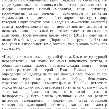
современного социального кино. Видимо, не случайно, что
среди художников, вышедших из бывшего социалистического
лагеря, сложился новый морализм, когда режиссер,
вооруженный двумя бичами – документом и вечными
моральными заповедями, – бескомпромиссно судит мир,
который видит вокруг себя. Сегодня Смажовский считается
самым профессиональным и перспективным мастером в
польском кино и каждый его фильм смотрит миллионная
аудитория. После военной драмы «Роза» (2011) и картины о
полицейской коррупции «Дорожный патруль» (2013) он
вернулся к алкогольной теме, которой уже буквально сочился
«Дом зла».
«Под крепким ангелом» – жуткий фильм. Как и литературный
первоисточник, он почти не имеет линейного сюжета, а
общая динамика, скорее, противоположна книге – если
автобиографический герой Ежи Пильха обретает
определенную надежду на то, что победит свой порок, то все
надежды героя, которого играет Роберт Венцкевич,
спрессованы в первые 10 минут фильма. Пан Ежи встречает
молодую женщину, которая готова выйти за него замуж (после
того как подобрала его пьяного и загибающегося в
подворотне), у него вышла успешная книга, он раздает
интервью телевиденью и кокетничает перед огромной
молодежной аудиторией, объясняя, какой он «мистер