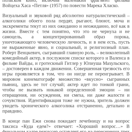
польском кино, включив маленький фрагмент фильма
Войцеха Хаса «Петля» (1957) по повести Марека Хласко.
Визуальный и звуковой ряд абсолютно натуралистический –
алкоголики обоего пола пердят, рыгают, блюют, моча и
экскременты текут из них ожиданно и неожиданно, всё как в
жизни. Вместе с тем понятно, что это не чернуха и не
самоцель, а концентрированный образ порока,
уничтожающего человеческую личность, и в нем есть, пусть
не выраженные явно, и социальный, и религиозный план.
Роберт Венцкевич, сыгравший главную роль, – великолепный
комедийный актер, в послужном списке которого и Валенса в
фильме Вайды, и гротескный Гитлер у Юлиуша Махульского,
– достоверен в каждом движении. Совершенная трезвость его
игры проявляется в том, что он нигде не переигрывает. В
мировом кинематографе множество «вкусно» сыгранных
пьяниц, здесь не тот случай; актер идет по тонкой грани,
чтобы не вызвать никакой определенной эмоции – ни
отвращения, ни осуждения, ни смеха, ни даже жалости и
сочувствия. Идентификация тоже не нужна, зритель должен
увидеть хронического алкоголика отстраненно, детально и
правдиво.
В конце пан Ежи снова покидает лечебницу и на вопрос
таксиса «Куда едем?» отвечает: «Хороший вопрос…» В
финальном кадре режиссер оставляет его на пересечении трех