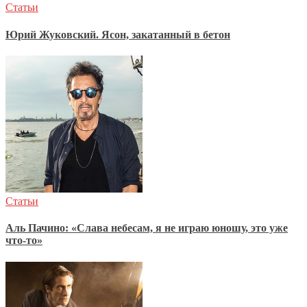
Статьи
Юрий Жуковский. Ясон, закатанный в бетон
Статьи
Аль Пачино: «Слава небесам, я не играю юношу, это уже
что-то»