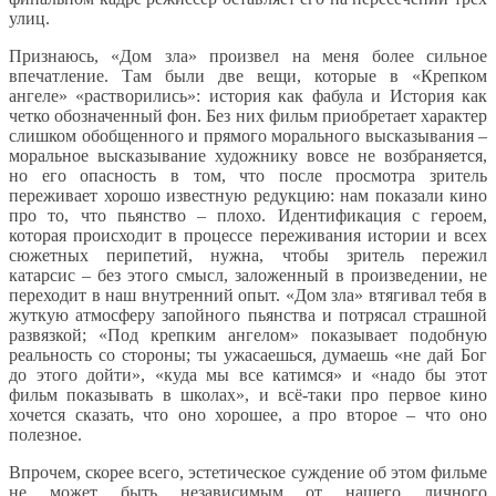
улиц.
Признаюсь, «Дом зла» произвел на меня более сильное
впечатление. Там были две вещи, которые в «Крепком
ангеле» «растворились»: история как фабула и История как
четко обозначенный фон. Без них фильм приобретает характер
слишком обобщенного и прямого морального высказывания –
моральное высказывание художнику вовсе не возбраняется,
но его опасность в том, что после просмотра зритель
переживает хорошо известную редукцию: нам показали кино
про то, что пьянство – плохо. Идентификация с героем,
которая происходит в процессе переживания истории и всех
сюжетных перипетий, нужна, чтобы зритель пережил
катарсис – без этого смысл, заложенный в произведении, не
переходит в наш внутренний опыт. «Дом зла» втягивал тебя в
жуткую атмосферу запойного пьянства и потрясал страшной
развязкой; «Под крепким ангелом» показывает подобную
реальность со стороны; ты ужасаешься, думаешь «не дай Бог
до этого дойти», «куда мы все катимся» и «надо бы этот
фильм показывать в школах», и всё-таки про первое кино
хочется сказать, что оно хорошее, а про второе – что оно
полезное.
Впрочем, скорее всего, эстетическое суждение об этом фильме
не может быть независимым от нашего личного