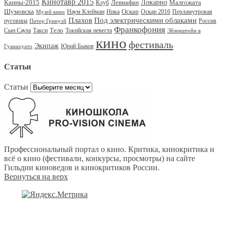
Кинотавр 2015
Канны-2015
Левиафан
Локарно
Малгожата
Клуб
Шумовска
Оскар
Наум Клейман
Ника
Оскар 2016
Перламутровая
Музей кино
Под электрическими облаками
Плахов
пуговица
Россия
Питер Гринуэй
Франкофония
Тело
Сын Саула
Такси
Токийская невеста
Эйзенштейн в
кино
фестиваль
Экипаж
Юрий Быков
Гуанахуато
Статьи
Статьи
Профессиональный портал о кино. Критика, кинокритика и
всё о кино (фестивали, конкурсы, просмотры) на сайте
Гильдии киноведов и кинокритиков России.
Вернуться на верх