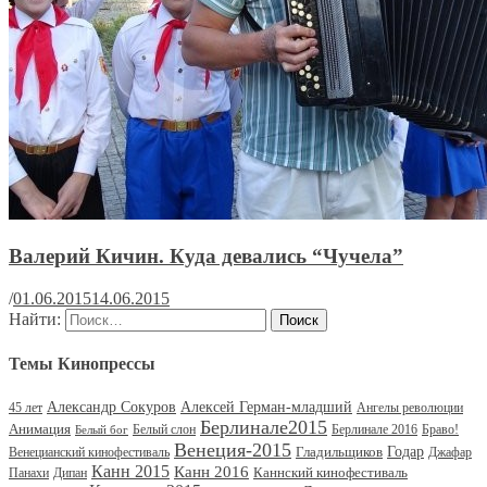
Валерий Кичин. Куда девались “Чучела”
/
01.06.2015
14.06.2015
Найти:
Темы Кинопрессы
Александр Сокуров
Алексей Герман-младший
45 лет
Ангелы революции
Берлинале2015
Анимация
Белый слон
Берлинале 2016
Браво!
Белый бог
Венеция-2015
Гладильщиков
Годар
Венецианский кинофестиваль
Джафар
Канн 2015
Канн 2016
Каннский кинофестиваль
Панахи
Дипан