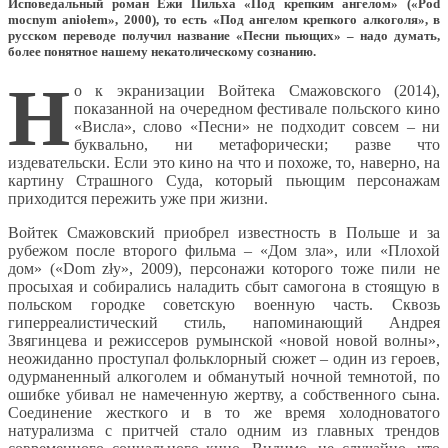
Исповедальный роман Ежи Пильха «Под крепким ангелом» («Pod
mocnym aniołem», 2000), то есть «Под ангелом крепкого алкоголя», в
русском переводе получил название «Песни пьющих» – надо думать,
более понятное нашему некатолическому сознанию.
Н
о к экранизации Войтека Смажовского (2014),
показанной на очередном фестивале польского кино
«Висла», слово «Песни» не подходит совсем – ни
буквально, ни метафорически; разве что
издевательски. Если это кино на что и похоже, то, наверно, на
картину Страшного Суда, который пьющим персонажам
приходится пережить уже при жизни.
Войтек Смажовский приобрел известность в Польше и за
рубежом после второго фильма – «Дом зла», или «Плохой
дом» («Dom zły», 2009), персонажи которого тоже пили не
просыхая и собирались наладить сбыт самогона в стоящую в
польском городке советскую военную часть. Сквозь
гиперреалистический стиль, напоминающий Андрея
Звягинцева и режиссеров румынской «новой новой волны»,
неожиданно проступал фольклорный сюжет – один из героев,
одурманенный алкоголем и обманутый ночной темнотой, по
ошибке убивал не намеченную жертву, а собственного сына.
Соединение жесткого и в то же время холодноватого
натурализма с притчей стало одним из главных трендов