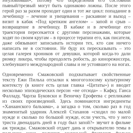
Неуловимый», потому что определения его состояний
пьяный/трезвый могут быть одинаково ложны. После этого
герой раз за разом проходит один и тот же цикл: попадание в
лечебницу – лечение и увещевания – раскаяние и выход –
визит в кабак «Под крепким ангелом» – запой и срыв –
возвращение в лечебницу. В кабаке и в лечебнице его
траектория пересекается с другими персонажами, которые
ходят по своим кругам – в процессе терапии его, как писателя,
даже обязывают записывать истории тех, кто сам ничего
написать не в состоянии. Не буду их пересказывать – это
целая галерея хроников от девушки, которой когда-то дали
рюмку ликера, чтобы преодолеть робость, до кинорежиссера,
хлебнувшего международной славы и не устоявшего на ногах.
Одновременно Смажовский подхватывает свойственные
тексту Ежи Пильха отсылки к многоголосому культурному
контексту (в книге есть целая главка «Цитаты») и вводит
несколько эпизодических персон «не отсюда» – Кафку, Ганса
Фалладу, Чарлза Буковски и Веничку Ерофеева с репликами
из своих произведений. Здесь поминаются ингредиенты
«Ханаанского бальзама», а загадка о том, сколько раз в год
знаменитый ударник Алексей Стаханов «сходил по малой
нужде и сколько по большой нужде, если учесть, что у него
триста двенадцать дней в году был запой?» звучит в фильме
аж трижды. Смажовский отдает дань и открывателю темы в