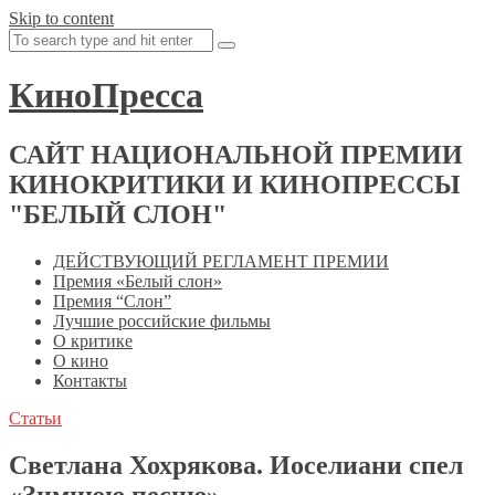
Skip to content
КиноПресса
САЙТ НАЦИОНАЛЬНОЙ ПРЕМИИ
КИНОКРИТИКИ И КИНОПРЕССЫ
"БЕЛЫЙ СЛОН"
ДЕЙСТВУЮЩИЙ РЕГЛАМЕНТ ПРЕМИИ
Премия «Белый слон»
Премия “Слон”
Лучшие российские фильмы
О критике
О кино
Контакты
Статьи
Светлана Хохрякова. Иоселиани спел
«Зимнюю песню»