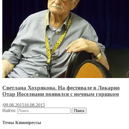
Светлана Хохрякова. На фестивале в Локарно
Отар Иоселиани появился с ночным горшком
/
09.08.2015
16.08.2015
Найти:
Темы Кинопрессы