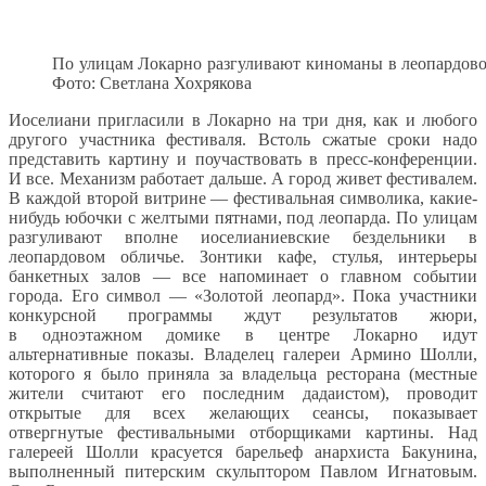
По улицам Локарно разгуливают киноманы в леопардово
Фото: Светлана Хохрякова
Иоселиани пригласили в Локарно на три дня, как и любого
другого участника фестиваля. Встоль сжатые сроки надо
представить картину и поучаствовать в пресс-конференции.
И все. Механизм работает дальше. А город живет фестивалем.
В каждой второй витрине — фестивальная символика, какие-
нибудь юбочки с желтыми пятнами, под леопарда. По улицам
разгуливают вполне иоселианиевские бездельники в
леопардовом обличье. Зонтики кафе, стулья, интерьеры
банкетных залов — все напоминает о главном событии
города. Его символ — «Золотой леопард». Пока участники
конкурсной программы ждут результатов жюри,
в одноэтажном домике в центре Локарно идут
альтернативные показы. Владелец галереи Армино Шолли,
которого я было приняла за владельца ресторана (местные
жители считают его последним дадаистом), проводит
открытые для всех желающих сеансы, показывает
отвергнутые фестивальными отборщиками картины. Над
галереей Шолли красуется барельеф анархиста Бакунина,
выполненный питерским скульптором Павлом Игнатовым.