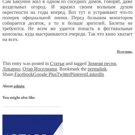
Сам Бакунин жил в одном из соседних домов, говорят, даже
возделывал огород. И заразил своим вольным духом
окрестности на годы вперед. Вот тут и устраивают что-то
поперек официальной линии. Перед большим монитором
собирается десяток, а то и больше зрителей. Билеты не
требуются. Не всем же удается попасть в фестивальные
кинозалы, куда выстраиваются очереди. Так что кино хватает
на всех.
Источник.
This entry was posted in
Статьи
and tagged
Зимняя песня
,
Локарно
,
Отар Иоселиани
. Bookmark the
permalink
.
Share.
Facebook
Google Plus
Twitter
Pinterest
LinkedIn
About
admin
You might also like