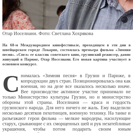
Отар Иоселиани. Фото: Светлана Хохрякова
На 68-м Международном кинофестивале, проходящем в эти дни в
швейцарском городе Локарно, состоялась премьера фильма «Зимняя
песня». «Спел» ее классик советского кино, грузинский режиссер, давно
живущий в Париже, Отар Иоселиани. Его новая картина участвует в
основном конкурсе.
С
нималась «Зимняя песня» в Грузии и Париже, в
копродукции двух стран. Позиционировалась она как
военная, но на деле все оказалось несколько иначе.
Вее производстве активное участие принимало не
только Министерство культуры Грузии, но и министерство
обороны этой страны. Иоселиани — краса и гордость
грузинского народа. Для него ничего не жаль. Ему выделили
несколько десятков пехотинцев, военную технику. На танке и
разъезжают герои фильма — мелкие мародеры, насилующие
старух, срывающие с их сморщенных шей и рук незатейливые
украшения, чтобы потом подарить своим юным