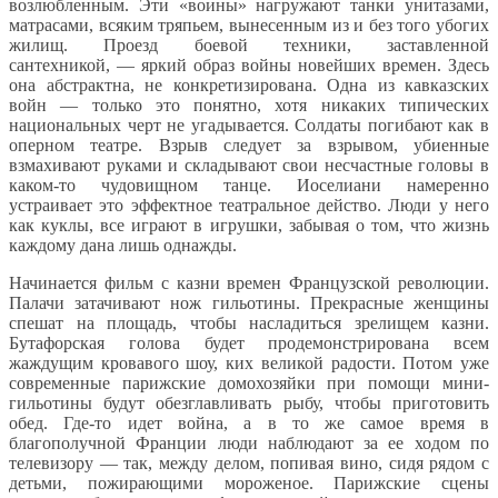
возлюбленным. Эти «воины» нагружают танки унитазами,
матрасами, всяким тряпьем, вынесенным из и без того убогих
жилищ. Проезд боевой техники, заставленной
сантехникой, — яркий образ войны новейших времен. Здесь
она абстрактна, не конкретизирована. Одна из кавказских
войн — только это понятно, хотя никаких типических
национальных черт не угадывается. Солдаты погибают как в
оперном театре. Взрыв следует за взрывом, убиенные
взмахивают руками и складывают свои несчастные головы в
каком-то чудовищном танце. Иоселиани намеренно
устраивает это эффектное театральное действо. Люди у него
как куклы, все играют в игрушки, забывая о том, что жизнь
каждому дана лишь однажды.
Начинается фильм с казни времен Французской революции.
Палачи затачивают нож гильотины. Прекрасные женщины
спешат на площадь, чтобы насладиться зрелищем казни.
Бутафорская голова будет продемонстрирована всем
жаждущим кровавого шоу, ких великой радости. Потом уже
современные парижские домохозяйки при помощи мини-
гильотины будут обезглавливать рыбу, чтобы приготовить
обед. Где-то идет война, а в то же самое время в
благополучной Франции люди наблюдают за ее ходом по
телевизору — так, между делом, попивая вино, сидя рядом с
детьми, пожирающими мороженое. Парижские сцены