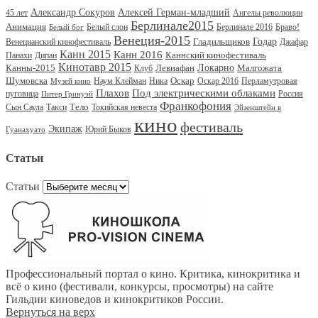
Александр Сокуров
Алексей Герман-младший
45 лет
Ангелы революции
Берлинале2015
Анимация
Белый слон
Берлинале 2016
Браво!
Белый бог
Венеция-2015
Гладильщиков
Годар
Венецианский кинофестиваль
Джафар
Канн 2015
Канн 2016
Каннский кинофестиваль
Панахи
Дипан
Кинотавр 2015
Канны-2015
Левиафан
Локарно
Малгожата
Клуб
Шумовска
Оскар
Наум Клейман
Ника
Оскар 2016
Перламутровая
Музей кино
Под электрическими облаками
Плахов
пуговица
Россия
Питер Гринуэй
Франкофония
Тело
Сын Саула
Такси
Токийская невеста
Эйзенштейн в
кино
фестиваль
Экипаж
Юрий Быков
Гуанахуато
Статьи
Статьи
Профессиональный портал о кино. Критика, кинокритика и
всё о кино (фестивали, конкурсы, просмотры) на сайте
Гильдии киноведов и кинокритиков России.
Вернуться на верх