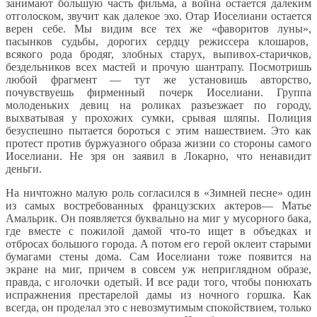
занимают большую часть фильма, а война остается далеким
отголоском, звучит как далекое эхо. Отар Иоселиани остается
верен себе. Мы видим все тех же «фаворитов луны»,
пасынков судьбы, дорогих сердцу режиссера клошаров,
всякого рода бродяг, злобных старух, выпивох-старичков,
бездельников всех мастей и прочую шантрапу. Посмотришь
любой фрагмент — тут же установишь авторство,
почувствуешь фирменный почерк Иоселиани. Группа
молоденьких девиц на роликах разъезжает по городу,
выхватывая у прохожих сумки, срывая шляпы. Полиция
безуспешно пытается бороться с этим нашествием. Это как
протест против буржуазного образа жизни со стороны самого
Иоселиани. Не зря он заявил в Локарно, что ненавидит
деньги.
На ничтожно малую роль согласился в «Зимней песне» один
из самых востребованных французских актеров— Матье
Амальрик. Он появляется буквально на миг у мусорного бака,
где вместе с пожилой дамой что-то ищет в объедках и
отбросах большого города. А потом его герой оклеит старыми
бумагами стены дома. Сам Иоселиани тоже появится на
экране на миг, причем в совсем уж неприглядном образе,
правда, с иголочки одетый. И все ради того, чтобы понюхать
испражнения престарелой дамы из ночного горшка. Как
всегда, он проделал это с невозмутимым спокойствием, только