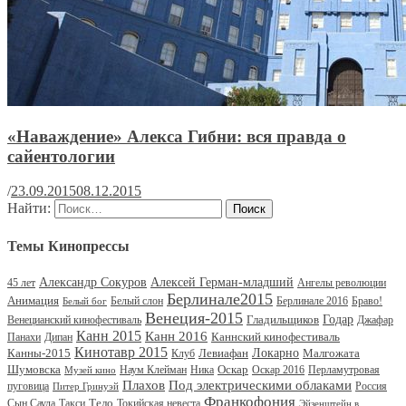
«Наваждение» Алекса Гибни: вся правда о
сайентологии
/
23.09.2015
08.12.2015
Найти:
Темы Кинопрессы
Александр Сокуров
Алексей Герман-младший
45 лет
Ангелы революции
Берлинале2015
Анимация
Белый слон
Берлинале 2016
Браво!
Белый бог
Венеция-2015
Гладильщиков
Годар
Венецианский кинофестиваль
Джафар
Канн 2015
Канн 2016
Каннский кинофестиваль
Панахи
Дипан
Кинотавр 2015
Канны-2015
Левиафан
Локарно
Малгожата
Клуб
Шумовска
Оскар
Наум Клейман
Ника
Оскар 2016
Перламутровая
Музей кино
Под электрическими облаками
Плахов
пуговица
Россия
Питер Гринуэй
Франкофония
Тело
Сын Саула
Такси
Токийская невеста
Эйзенштейн в