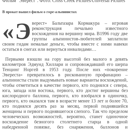
Фильм "Эверест". Фото: Cross Creek Pictures/Universal Pictures
В прокат вышел фильм о горе-альпинистах
«
Э
верест» Бальтазара Кормакура – игровая
реконструкция печально известного
восхождения на вершину мира. В1996 году две
группы альпинистов-любителей заплатили
своим гидам немалые деньги, чтобы вместе с ними навеки
остаться в снегах или вернуться инвалидами…
Первыми взошли на гору высотой без малого в девять
километров Эдмунд Хиллари и сопровождавший его шерпа
Тенцинг Норгей в 1953 году. После них «покорение
Эвереста» превратилось в рискованную профанацию –
альпинисты стали выдумывать новые варианты восхождений,
чтобы отметиться в качестве первого, кто поднялся с севера,
юга, запада или востока, первого, кто достиг вершины без
кислородного баллона, первого, кто взобрался в одиночку,
первого, кто оказался там в возрасте менее 13 лет и более 70,
кто поднялся десять раз за месяц, первой поднявшейся
женщины и первого поднявшегося слепого. Так что пределом
человеческих возможностей, вероятно, станет одиночное
восхождение безногого столетнего старца в одной
набедренной повязке, без снаряжения, баллонов и