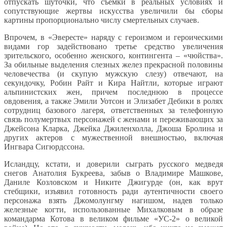
отпускать шуточки, что съемки в реальных условиях и
сопутствующие жертвы искусства увеличили бы сборы
картины пропорционально числу смертельных случаев.
Впрочем, в «Эвересте» наряду с героизмом и героическими
видами гор задействовано третье средство увеличения
зрительского, особенно женского, контингента – «чюйства».
За обильные выделения слезных желез прекрасной половины
человечества (и скупую мужскую слезу) отвечают, на
секундочку, Робин Райт и Кира Найтли, которые играют
альпинистских жен, причем последнюю в процессе
овдовения, а также Эмили Уотсон и Элизабет Дебики в ролях
сотрудниц базового лагеря, ответственных за телефонную
связь полумертвых персонажей с женами и переживающих за
Джейсона Кларка, Джейка Джиленхолла, Джоша Бролина и
других актеров с мужественной внешностью, включая
Ингвара Сигюрдссона.
Исландцу, кстати, и доверили сыграть русского медведя
снегов Анатолия Букреева, забыв о Владимире Машкове,
Даниле Козловском и Никите Джигурде (он, как врут
стебщики, изъявил готовность ради аутентичности своего
персонажа взять Джомолунгму нагишом, надев только
железные когти, использованные Михалковым в образе
командарма Котова в великом фильме «УС-2» о великой