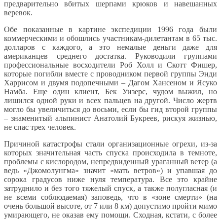
предварительно вбитых шерпами крюков и навешанных
веревок.
Обе показанные в картине экспедиции 1996 года были
коммерческими и обошлись участникам-дилетантам в 65 тыс.
долларов с каждого, а это немалые деньги даже для
американцев среднего достатка. Руководили группами
профессиональные восходители Роб Холл и Скотт Фишер,
которые погибли вместе с проводником первой группы Энди
Харрисом и двумя подопечными – Дагом Хансеном и Ясуко
Намба. Еще один клиент, Бек Уизерс, чудом выжил, но
лишился одной руки и всех пальцев на другой. Число жертв
могло бы увеличиться до восьми, если бы гид второй группы
– знаменитый альпинист Анатолий Букреев, рискуя жизнью,
не спас трех человек.
Причиной катастрофы стали организационные огрехи, из-за
которых значительная часть спуска происходила в темноте,
проблемы с кислородом, непредвиденный ураганный ветер (а
ведь «Джомолунгма» значит «мать ветров») и упавшая до
сорока градусов ниже нуля температура. Все это крайне
затруднило и без того тяжелый спуск, а также полугласная (и
не всеми соблюдаемая) заповедь, что в «зоне смерти» (на
очень большой высоте, от 7 или 8 км) допустимо пройти мимо
умирающего, не оказав ему помощи. Сходная, кстати, с более