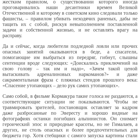
жестким правилом, о существовании которого иногда
проговаривались наши десантники времен Великой
Отечественной и которому в советском кино следовали только
фашисты, – правилом убивать неходячих раненых, дабы не
тащить их с собой, рискуя невыполнением поставленной
задачи и собственной жизнью, и не оставлять врагу на
расправу.
Да и сейчас, когда любители подледной ловли или прочих
опасных занятий оказываются в беде, а спасатели,
помогающие им выбраться из передряг, гибнут, слышны
сентенции вроде следующих: «Доискались приключений на
свою голову – так им и надо», «Зачем такой ценой
вытаскивать адреналиновых наркоманов?» и даже
сакраментальная фраза с пляжных стендов прошлого века:
«Спасение утопающих – дело рук самих утопающих».
Само собой, в фильме Кормакура такие голоса не раздаются, а
соответствующие ситуации не показываются. Чтобы не
травмировать зрителей, постановщик оставляет за кадром
даже разбросанные по Эвересту и хорошо видные на
фотографиях останки погибших альпинистов. Он снимает
героический эпос и природные красоты, но не Гималаев, а
других, не столь опасных и более предпочтительных для
бюджета гор. Хотя стебщики с самого запуска картины стали