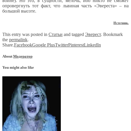
войне). Но это, в сущности, мелочь, ибо никто не сможет
опровергнуть тот факт, что львиная часть «Эвереста» – на
большой высоте.
Источник.
This entry was posted in
Статьи
and tagged
Эверест
. Bookmark
the
permalink
.
Share.
Facebook
Google Plus
Twitter
Pinterest
LinkedIn
About
Модератор
You might also like