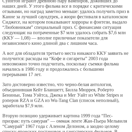
Суинтон играют древнюю пару вампиров, доживших до
наших дней. У этого фильма все в порядке с критическими
отзывами, но наград заметно меньше: удалось получить приз в
Канне за лучший саундтрек, а жюри фестиваля в каталонском
Сиджесе, на котором показывают хорроры и фэнтези, выдало
“Любовникам” специальный приз. С финансами ситуация
следующая: на потраченные $7 млн удалось собрать $7,6 млн
(ККУ — 1,08) — вполне приличные показатели для
независимого кино длиной два с лишним часа.
А вот для обладателя третьего места никакого ККУ заявить не
получится:
расходы на “Кофе и сигареты” 2003 года
невозможно точно подсчитать, поскольку съемки фильма
начались в 1986 году и продолжались с большими
перерывами 17 лет.
Зато достоверно известно, что черно-белая антология,
объединившая Кейт Бланшетт, Билла Мюррея, Роберто
Бениньи, Тома Уэйтса, Джека и Мег Уайт из White Stripes и
рэперов RZA и GZA из Wu-Tang Clan (список неполный),
заработала $7,9 млн.
Вторую позицию удерживает картина 1999 года “Пес-
призрак: путь самурая” — оммаж ленте Жан-Пьера Мельвиля
“Самурай” 1967 года с Аленом Делоном, а заодно целому
списку японских постановок и гангстерских фильмов. В