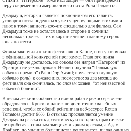
Стихи в “Патерсоне” тоже настоящие — они принадлежат
перу современного американского поэта Рона Паджетта.
Джармуш, который является поклонником его таланта,
уговорил поэта поделиться уже существующими стихами и
плюс к тому написать кое-что специально для фильма. Сам
Джармуш тоже не остался здесь в стороне и сочинил
несколько строчек — их в картине читает главному герою
юная поэтесса.
Фильм закончили к кинофестивалю в Канне, и он участвовал
в официальной конкурсной программе. Главного приза
Джармушу не досталось, но совсем без наград “Патерсон” из
Франции не уехал:
бульдог Нелли получила “Пальмовую
собачью премию” (Palm Dog Award; вручается за лучшую
собачью роль), к сожалению, посмертно: за два месяца до
фестиваля она скончалась, по словам хозяев, “от неизвестной
собачьей болезни”.
В целом же киносообщество новой работе режиссера очень
обрадовалось. Критики написали достаточно хвалебных
рецензий, чтобы ее общий рейтинг на веб-ресурсе Rotten
Tomatoes достиг 96%. В отзывах прославляется умение
Джармуша рассказать драматическую историю, практически
не прибегая к сильным эмоциям и ярким краскам, а Адам
Драйвер, по мнению большинства рецензентов, выдал одну из