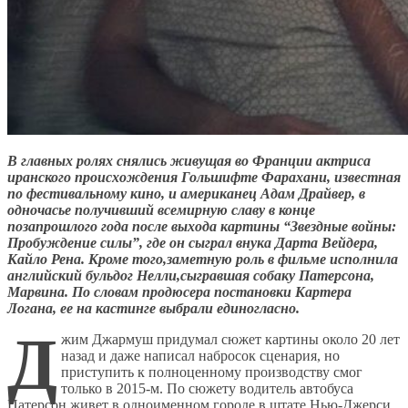
В главных ролях снялись живущая во Франции актриса
иранского происхождения Гольшифте Фарахани, известная
по фестивальному кино, и американец Адам Драйвер, в
одночасье получивший всемирную славу в конце
позапрошлого года после выхода картины “Звездные войны:
Пробуждение силы”, где он сыграл внука Дарта Вейдера,
Кайло Рена. Кроме того,
заметную роль в фильме исполнила
английский бульдог Нелли,
сыгравшая собаку Патерсона,
Марвина. По словам продюсера постановки Картера
Логана, ее на кастинге выбрали единогласно.
Д
жим Джармуш придумал сюжет картины около 20 лет
назад и даже написал набросок сценария, но
приступить к полноценному производству смог
только в 2015-м. По сюжету водитель автобуса
Патерсон живет в одноименном городе в штате Нью-Джерси,