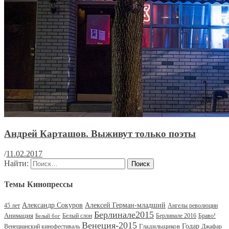
Андрей Карташов. Выживут только поэты
/
11.02.2017
Найти:
Темы Кинопрессы
Александр Сокуров
Алексей Герман-младший
45 лет
Ангелы революции
Берлинале2015
Анимация
Белый слон
Берлинале 2016
Браво!
Белый бог
Венеция-2015
Гладильщиков
Годар
Венецианский кинофестиваль
Джафар