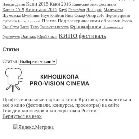
Канн 2015
Канн 2016
Каннский кинофестиваль
Панахи
Дипан
Кинотавр 2015
Канны-2015
Левиафан
Локарно
Малгожата
Клуб
Шумовска
Оскар
Наум Клейман
Ника
Оскар 2016
Перламутровая
Музей кино
Под электрическими облаками
Плахов
пуговица
Россия
Питер Гринуэй
Франкофония
Тело
Сын Саула
Такси
Токийская невеста
Эйзенштейн в
кино
фестиваль
Экипаж
Юрий Быков
Гуанахуато
Статьи
Статьи
Профессиональный портал о кино. Критика, кинокритика и
всё о кино (фестивали, конкурсы, просмотры) на сайте
Гильдии киноведов и кинокритиков России.
Вернуться на верх