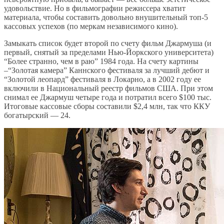
удовольствие. Но в фильмографии режиссера хватит
материала, чтобы составить довольно внушительный топ-5
кассовых успехов (по меркам независимого кино).
Замыкать список будет второй по счету фильм Джармуша (и
первый, снятый за пределами Нью-Йоркского университета)
“Более странно, чем в раю” 1984 года. На счету картины
–“Золотая камера” Каннского фестиваля за лучший дебют и
“Золотой леопард” фестиваля в Локарно, а в 2002 году ее
включили в Национальный реестр фильмов США. При этом
снимал ее Джармуш четыре года и потратил всего $100 тыс.
Итоговые кассовые сборы составили $2,4 млн, так что ККУ
богатырский — 24.