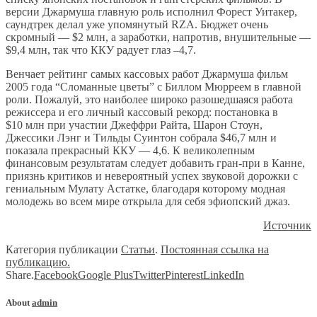
версии Джармуша главную роль исполнил Форест Уитакер,
саундтрек делал уже упомянутый RZA. Бюджет очень
скромный — $2 млн, а заработки, напротив, внушительные —
$9,4 млн, так что ККУ радует глаз –4,7.
Венчает рейтинг самых кассовых работ Джармуша фильм
2005 года “Сломанные цветы” с Биллом Мюрреем в главной
роли. Пожалуй, это наиболее широко разошедшаяся работа
режиссера и его личный кассовый рекорд: постановка в
$10 млн при участии Джеффри Райта, Шарон Стоун,
Джессики Лэнг и Тильды Суинтон собрала $46,7 млн и
показала прекрасный ККУ — 4,6. К великолепным
финансовым результатам следует добавить гран-при в Канне,
приязнь критиков и невероятный успех звуковой дорожки с
гениальным Мулату Астатке, благодаря которому модная
молодежь во всем мире открыла для себя эфиопский джаз.
Источник
Категория публикации
Статьи
.
Постоянная ссылка на
публикацию.
Share.
Facebook
Google Plus
Twitter
Pinterest
LinkedIn
About
admin