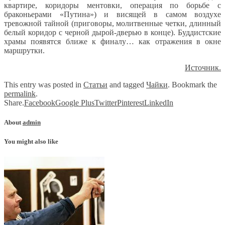
квартире, коридоры ментовки, операция по борьбе с
браконьерами «Путина») и висящей в самом воздухе
тревожной тайной (приговоры, молитвенные четки, длинный
белый коридор с черной дырой-дверью в конце). Буддистские
храмы появятся ближе к финалу… как отражения в окне
маршрутки.
Источник.
This entry was posted in
Статьи
and tagged
Чайки
. Bookmark the
permalink
.
Share.
Facebook
Google Plus
Twitter
Pinterest
LinkedIn
About
admin
You might also like