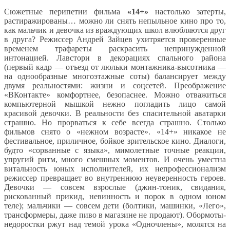
Сюжетные перипетии фильма
«14+»
настолько затерты,
растиражированы… можно ли снять непыльное кино про то,
как мальчик и девочка из враждующих школ влюбляются друг
в друга? Режиссер Андрей Зайцев ухитряется проверенные
временем трафареты раскрасить непринужденной
интонацией. Лавстори в декорациях спального района
(первый кадр — отъезд от люльки монтажника-высотника —
на однообразные многоэтажные соты) балансирует между
двумя реальностями: жизни и соцсетей. Преображение
«ВКонтакте» комфортнее, безопаснее. Можно отважиться
компьютерной мышкой нежно погладить лицо самой
красивой девочки. В реальности без спасительной аватарки
страшно. Но прорваться к себе всегда страшно. Столько
фильмов снято о «нежном возрасте». «14+» никакое не
фестивальное, приличное, бойкое зрительское кино. Диалоги,
будто «сорванные с языка», мимолетные точные реакции,
упругий ритм, много смешных моментов. И очень уместна
витальность юных исполнителей, их непрофессионализм
режиссер превращает во внутреннюю неуверенность героев.
Девочки — совсем взрослые (джин-тоник, свидания,
рискованный прикид, невинность и порок в одном юном
теле); мальчики — совсем дети (болтики, машинки, «Лего»,
трансформеры, даже пиво в магазине не продают). Обормоты-
недоростки ржут над темой урока «Одночлены», молятся на