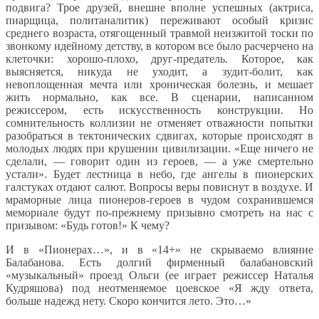
подвига? Трое друзей, внешне вполне успешных (актриса,
пиарщица, политаналитик) переживают особый кризис
среднего возраста, отягощенный травмой неизжитой тоски по
звонкому идейному детству, в котором все было расчерчено на
клеточки: хорошо-плохо, друг-предатель. Которое, как
выясняется, никуда не уходит, а зудит-болит, как
невоплощенная мечта или хроническая болезнь, и мешает
жить нормально, как все. В сценарии, написанном
режиссером, есть искусственность конструкции. Но
сомнительность коллизии не отменяет отважности попытки
разобраться в тектонических сдвигах, которые происходят в
молодых людях при крушении цивилизации. «Еще ничего не
сделали, — говорит один из героев, — а уже смертельно
устали». Будет лестница в небо, где ангелы в пионерских
галстуках отдают салют. Вопросы веры повиснут в воздухе. И
мраморные лица пионеров-героев в чудом сохранившемся
мемориале будут по-прежнему призывно смотреть на нас с
призывом: «Будь готов!» К чему?
И в «Пионерах…», и в «14+» не скрываемо влияние
Балабанова. Есть долгий фирменный балабановский
«музыкальный» проезд Ольги (ее играет режиссер Наталья
Кудряшова) под неотменяемое цоевское «Я жду ответа,
больше надежд нету. Скоро кончится лето. Это…»