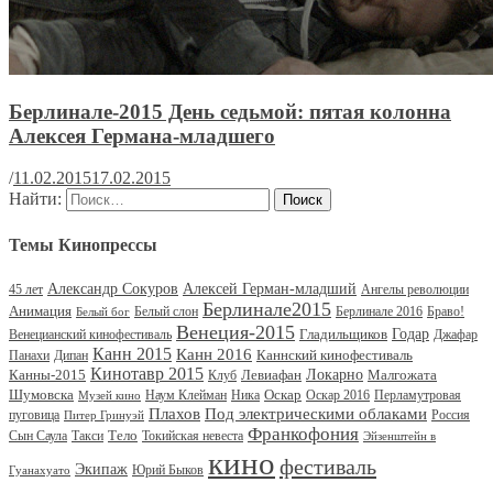
Берлинале-2015 День седьмой: пятая колонна
Алексея Германа-младшего
/
11.02.2015
17.02.2015
Найти:
Темы Кинопрессы
Александр Сокуров
Алексей Герман-младший
45 лет
Ангелы революции
Берлинале2015
Анимация
Белый слон
Берлинале 2016
Браво!
Белый бог
Венеция-2015
Гладильщиков
Годар
Венецианский кинофестиваль
Джафар
Канн 2015
Канн 2016
Каннский кинофестиваль
Панахи
Дипан
Кинотавр 2015
Канны-2015
Левиафан
Локарно
Малгожата
Клуб
Шумовска
Оскар
Наум Клейман
Ника
Оскар 2016
Перламутровая
Музей кино
Под электрическими облаками
Плахов
пуговица
Россия
Питер Гринуэй
Франкофония
Тело
Сын Саула
Такси
Токийская невеста
Эйзенштейн в
кино
фестиваль
Экипаж
Юрий Быков
Гуанахуато