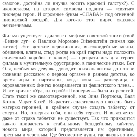
самогон, достойна ли внучка носить красный галстук?). С
иконостасом, на котором символы подвига — «святые»
пионеры-герои. И огромные буквы «СЛАВА!» под огненной
пионерской звездой. Для кого-то этот вирус оказался
неизлечимым.
Фильм существует в диалоге с мифами советской эпохи (свой
«Бежин луг» о Павлике Морозове Эйзенштейн снимал как
житие). Эти детские переживания, высокоидейные мечты,
обещания, клятвы, стыд (когда на край парты надо положить
спичечный коробок с калом) — превратились для героев
фильма в мучительную фрустрацию, в панические атаки. Вот
Оля, необычная девушка, доводит психоаналитика до потери
сознания рассказом о первом оргазме в раннем детстве, во
время игры в партизаны, когда «она — разведчица, в
окровавленных бинтах возвращается из фашистского плена…
И все кричат: «Ура, ты герой!» Пионерия — была их религий.
Стать такой же самоотверженной, как Зина Портнова, Валя
Котик, Марат Казей. Вырастить спасительную плесень, быть
матерью-героиней, в крайнем случае создать таблетку от
смерти. Но, отвергая себя, они себя теряют. И выясняется:
даже от страха таблетки не существует. Так что приходится
как-то прирастать к стабильному безыдейному хай-теку
нового мира, который представляется им фригидным,
пресным и черствым. Где бессмертие души, где жизнь во имя