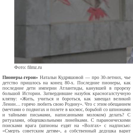
Фото: filmz.ru
Пионеры-герои»
Натальи Кудряшовой — про 30-летних, чье
детство пришлось на конец 80-х. Последние пионеры, как
последние дети империи Атлантиды, канувшей в прореху
большой Истории. Затвердившие назубок красногалстучную
клятву: «Жить, учиться и бороться, как завещал великий
Ленин… горячо любить свою Родину». Что с этим обещанием
(мечтами о подвигах и полете в космос, борьбой со шпионами
и тайными письмами, написанными молоком) делать? С
ритуалами, общешкольными линейками. С параноическими
поисками врага (шпионы ездят на «Волгах» с надписью:
«Смерть советским детям», а собственный дедушка варит