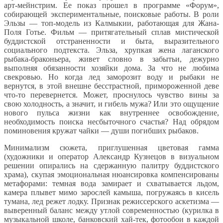
арт-мейнстрим. Ее показ прошел в программе «Форум»,
собирающей экспериментальные, поисковые работы. В роли
Эльзы — топ-модель из Калмыкии, работающая для Жана-
Поля Готье. Фильм — притягательный сплав мистической
буддистской отстраненности и быта, выразительного
социального подтекста. Эльза, хрупкая жена лаганского
рыбака-браконьера, живет словно в забытьи, дежурно
выполняя обязанности хозяйки дома. За что не любима
свекровью. Но когда лед заморозит воду и рыбаки не
вернутся, в этой внешне бесстрастной, примороженной деве
что-то перевернется. Может, проснулось чувство вины за
свою холодность, а значит, и гибель мужа? Или это ощущение
нового пульса жизни как внутреннее освобождение,
необходимость поиска несбыточного счастья? Над обрядом
поминовения кружат чайки — души погибших рыбаков.
Минимализм сюжета, приглушенная цветовая гамма
(художники и оператор Александр Кузнецов в визуальном
решении опирались на сдержанную палитру буддистского
храма), скупая эмоциональная нюансировка компенсированы
метафорами: темная вода замирает и схватывается льдом,
камера плывет мимо зарослей камыша, погружаясь в кисель
тумана, лед режет лодку. Признак режиссерского аскетизма —
выверенный баланс между утлой современностью (курилка в
музыкальной школе, банковский хай-тек, фотообои в каждой