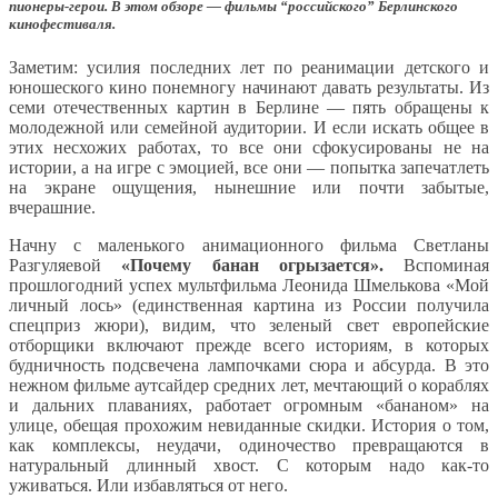
пионеры-герои. В этом обзоре — фильмы “российского” Берлинского
кинофестиваля.
Заметим: усилия последних лет по реанимации детского и
юношеского кино понемногу начинают давать результаты. Из
семи отечественных картин в Берлине — пять обращены к
молодежной или семейной аудитории. И если искать общее в
этих несхожих работах, то все они сфокусированы не на
истории, а на игре с эмоцией, все они — попытка запечатлеть
на экране ощущения, нынешние или почти забытые,
вчерашние.
Начну с маленького анимационного фильма Светланы
Разгуляевой
«Почему банан огрызается».
Вспоминая
прошлогодний успех мультфильма Леонида Шмелькова «Мой
личный лось» (единственная картина из России получила
спецприз жюри), видим, что зеленый свет европейские
отборщики включают прежде всего историям, в которых
будничность подсвечена лампочками сюра и абсурда. В это
нежном фильме аутсайдер средних лет, мечтающий о кораблях
и дальних плаваниях, работает огромным «бананом» на
улице, обещая прохожим невиданные скидки. История о том,
как комплексы, неудачи, одиночество превращаются в
натуральный длинный хвост. С которым надо как-то
уживаться. Или избавляться от него.