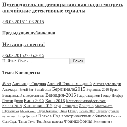
Путеводитель по демократии: как надо смотреть
английские детективные сериалы
/
06.03.2015
11.03.2015
Предыдущая публикация
Не кино, а песня!
/
06.03.2015
27.05.2015
Найти:
Темы Кинопрессы
Александр Сокуров
Алексей Герман-младший
45 лет
Ангелы революции
Берлинале2015
Анимация
Белый слон
Берлинале 2016
Браво!
Белый бог
Венеция-2015
Гладильщиков
Годар
Венецианский кинофестиваль
Джафар
Канн 2015
Канн 2016
Каннский кинофестиваль
Панахи
Дипан
Кинотавр 2015
Канны-2015
Левиафан
Локарно
Малгожата
Клуб
Шумовска
Оскар
Наум Клейман
Ника
Оскар 2016
Перламутровая
Музей кино
Под электрическими облаками
Плахов
пуговица
Россия
Питер Гринуэй
Франкофония
Тело
Сын Саула
Такси
Токийская невеста
Эйзенштейн в