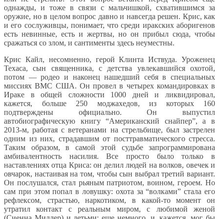
однажды, и тоже в связи с мальчишкой, схватившимся за
оружие, но в целом вопрос давно и навсегда решен. Крис, как
и его сослуживцы, понимает, что среди иракских аборигенов
есть невинные, есть и жертвы, но он прибыл сюда, чтобы
сражаться со злом, и сантименты здесь неуместны.
Крис Кайл, несомненно, герой Клинта Иствуда. Уроженец
Техаса, сын священника, с детства увлекавшийся охотой,
потом — родео и наконец нашедший себя в специальных
миссиях ВМС США. Он провел в четырех командировках в
Ираке в общей сложности 1000 дней и ликвидировал,
кажется, больше 250 моджахедов, из которых 160
подтверждены официально. Он выпустил
автобиографическую книгу “Американский снайпер”, а в
2013-м, работая с ветеранами на стрельбище, был застрелен
одним из них, страдавшим от посттравматического стресса.
Таким образом, в самой этой судьбе запрограммирована
амбивалентность насилия. Все просто было только в
наставлениях отца Криса: он делил людей на волков, овечек и
овчарок, настаивая на том, чтобы сын выбрал третий вариант.
Он послушался, стал рьяным патриотом, воином, героем. Но
сам при этом попал в ловушку: охота за “волками” стала его
рефлексом, страстью, наркотиком, в какой-то момент он
утратил контакт с реальным миром, с любимой женой
(Сиенна Миллер) и детьми: еще немного, и, кажется, мог бы