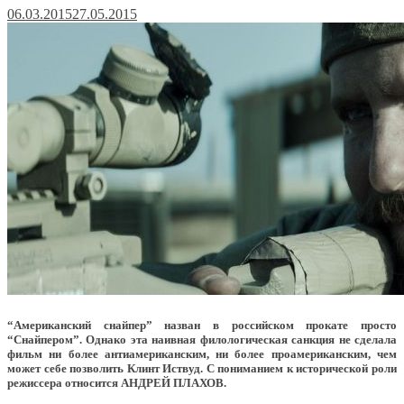
06.03.2015
27.05.2015
“Американский снайпер” назван в российском прокате просто
“Снайпером”. Однако эта наивная филологическая санкция не сделала
фильм ни более антиамериканским, ни более проамериканским, чем
может себе позволить Клинт Иствуд. С пониманием к исторической роли
режиссера относится АНДРЕЙ ПЛАХОВ.