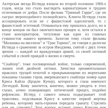
Актерская звезда Иствуда взошла во второй половине 1960-х
годов, когда зло стало выглядеть карикатурным и труднее
отличимым от добра. После фильма “Грязный Гарри”, где он
сыграл звероподобного полицейского, Клинта Иствуда стали
ассоциировать если не с фашистской идеологией, то с
фашистской эстетикой. Отмываться ему пришлось долго, но в
конце концов он был окончательно прощен и, хотя остался в
стане консерваторов, титулован как один из главных
гуманистов нашего времени. Залогом тому стали фильмы
“Малышка на миллион” и “Гран Торино”, не говоря о дилогии
Иствуда о сражениях за остров Иводзима, снятой с двух точек
зрения — каждой из враждующих армий, со своей оптикой
событий и своей правдой о жизни и смерти.
“Снайпер”, тоже посвященный войне, только современной,
лишен этой двойной оптики. Зачистки орнаментальных
иракских трущоб пехотой и прикрывающими их морпехами
показаны глазами героя, американского снайпера номер один
Криса Кайла (Брэдли Купер), которого в глаза именуют
Легендой. Кому захочется, конечно, можно увидеть в этих
глазах, алчно пожирающих оптический прицел, подобие
рефлексии. Иствуд с самого начала подыгрывает этой
трактовке, подсовывая Крису в качестве первой жертвы
ребенка, которому мать-героиня передала гранату. Стрелять
или не стрелять? Этот вопрос встанет перед Крисом еще