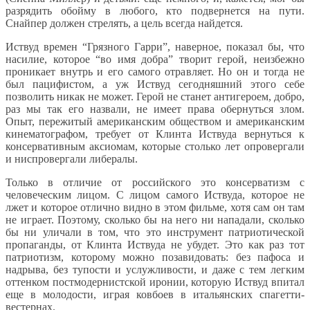
разрядить обойму в любого, кто подвернется на пути.
Снайпер должен стрелять, а цель всегда найдется.
Иствуд времен “Грязного Гарри”, наверное, показал бы, что
насилие, которое “во имя добра” творит герой, неизбежно
проникает внутрь и его самого отравляет. Но он и тогда не
был пацифистом, а уж Иствуд сегодняшний этого себе
позволить никак не может. Герой не станет антигероем, добро,
раз мы так его назвали, не имеет права обернуться злом.
Опыт, пережитый американским обществом и американским
кинематографом, требует от Клинта Иствуда вернуться к
консервативным аксиомам, которые столько лет опровергали
и ниспровергали либералы.
Только в отличие от российского это консерватизм с
человеческим лицом. С лицом самого Иствуда, которое не
лжет и которое отлично видно в этом фильме, хотя сам он там
не играет. Поэтому, сколько бы на него ни нападали, сколько
бы ни уличали в том, что это инструмент патриотической
пропаганды, от Клинта Иствуда не убудет. Это как раз тот
патриотизм, которому можно позавидовать: без пафоса и
надрыва, без тупости и услужливости, и даже с тем легким
оттенком постмодернистской иронии, которую Иствуд впитал
еще в молодости, играя ковбоев в итальянских спагетти-
вестернах.