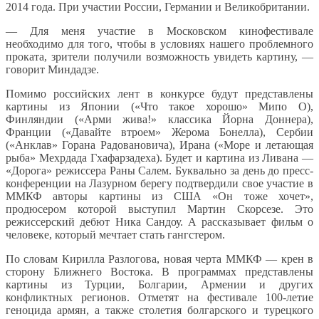
2014 года. При участии России, Германии и Великобритании.
— Для меня участие в Московском кинофестивале
необходимо для того, чтобы в условиях нашего проблемного
проката, зрители получили возможность увидеть картину, —
говорит Миндадзе.
Помимо российских лент в конкурсе будут представлены
картины из Японии («Что такое хорошо» Мипо О),
Финляндии («Арми жива!» классика Йорна Доннера),
Франции («Давайте втроем» Жерома Бонелла), Сербии
(«Анклав» Горана Радовановича), Ирана («Море и летающая
рыба» Мехрдада Гхафарзадеха). Будет и картина из Ливана —
«Дорога» режиссера Раны Салем. Буквально за день до пресс-
конференции на Лазурном берегу подтвердили свое участие в
ММКФ авторы картины из США «Он тоже хочет»,
продюсером которой выступил Мартин Скорсезе. Это
режиссерский дебют Ника Сандоу. А рассказывает фильм о
человеке, который мечтает стать гангстером.
По словам Кирилла Разлогова, новая черта ММКФ — крен в
сторону Ближнего Востока. В программах представлены
картины из Турции, Болгарии, Армении и других
конфликтных регионов. Отметят на фестивале 100-летие
геноцида армян, а также столетия болгарского и турецкого