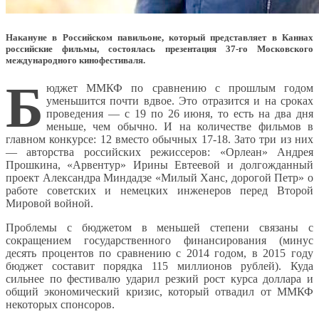
Накануне в Российском павильоне, который представляет в Каннах
российские фильмы, состоялась презентация 37-го Московского
международного кинофестиваля.
Б
юджет ММКФ по сравнению с прошлым годом
уменьшится почти вдвое. Это отразится и на сроках
проведения — с 19 по 26 июня, то есть на два дня
меньше, чем обычно. И на количестве фильмов в
главном конкурсе: 12 вместо обычных 17-18. Зато три из них
— авторства российских режиссеров: «Орлеан» Андрея
Прошкина, «Арвентур» Ирины Евтеевой и долгожданный
проект Александра Миндадзе «Милый Ханс, дорогой Петр» о
работе советских и немецких инженеров перед Второй
Мировой войной.
Проблемы с бюджетом в меньшей степени связаны с
сокращением государственного финансирования (минус
десять процентов по сравнению с 2014 годом, в 2015 году
бюджет составит порядка 115 миллионов рублей). Куда
сильнее по фестивалю ударил резкий рост курса доллара и
общий экономический кризис, который отвадил от ММКФ
некоторых спонсоров.