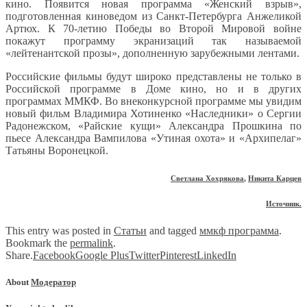
кино. Появится новая программа «Женский взрыв»,
подготовленная киноведом из Санкт-Петербурга Анжеликой
Артюх. К 70-летию Победы во Второй Мировой войне
покажут программу экранизаций так называемой
«лейтенантской прозы», дополненную зарубежными лентами.
Российские фильмы будут широко представлены не только в
Российской программе в Доме кино, но и в других
программах ММКФ. Во внеконкурсной программе мы увидим
новый фильм Владимира Хотиненко «Наследники» о Сергии
Радонежском, «Райские кущи» Александра Прошкина по
пьесе Александра Вампилова «Утиная охота» и «Архипелаг»
Татьяны Воронецкой.
Светлана Хохрякова
,
Никита Карцев
Источник.
This entry was posted in
Статьи
and tagged
ммкф программа
.
Bookmark the
permalink
.
Share.
Facebook
Google Plus
Twitter
Pinterest
LinkedIn
About
Модератор