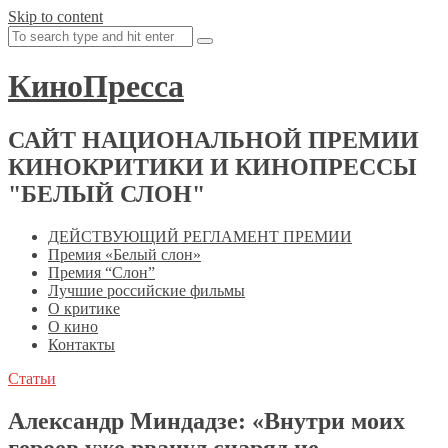
Skip to content
КиноПресса
САЙТ НАЦИОНАЛЬНОЙ ПРЕМИИ
КИНОКРИТИКИ И КИНОПРЕССЫ
"БЕЛЫЙ СЛОН"
ДЕЙСТВУЮЩИЙ РЕГЛАМЕНТ ПРЕМИИ
Премия «Белый слон»
Премия “Слон”
Лучшие российские фильмы
О критике
О кино
Контакты
Статьи
Александр Миндадзе: «Внутри моих
героев уже рванул снаряд не