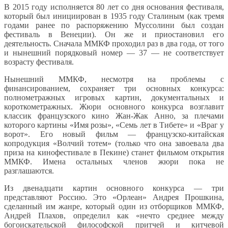
В 2015 году исполняется 80 лет со дня основания фестиваля,
который был инициирован в 1935 году Сталиным (как тремя
годами ранее по распоряжению Муссолини был создан
фестиваль в Венеции). Он же и приостановил его
деятельность. Сначала ММКФ проходил раз в два года, от того
и нынешний порядковый номер — 37 — не соответствует
возрасту фестиваля.
Нынешний ММКФ, несмотря на проблемы с
финансированием, сохраняет три основных конкурса:
полнометражных игровых картин, документальных и
короткометражных. Жюри основного конкурса возглавит
классик французского кино Жан-Жак Анно, за плечами
которого картины «Имя розы», «Семь лет в Тибете» и «Враг у
ворот». Его новый фильм — французско-китайская
копродукция «Волчий тотем» (только что она завоевала два
приза на кинофестивале в Пекине) станет фильмом открытия
ММКФ. Имена остальных членов жюри пока не
разглашаются.
Из двенадцати картин основного конкурса — три
представляют Россию. Это «Орлеан» Андрея Прошкина,
сделанный им жанре, который один из отборщиков ММКФ,
Андрей Плахов, определил как «нечто среднее между
богоискательской философской притчей и китчевой