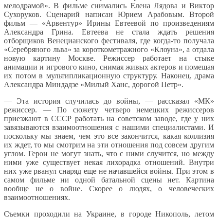
мелодрамой». В фильме снимались Елена Лядова и Виктор
Сухоруков. Сценарий написан Юрием Арабовым. Второй
фильм — «Арвентур» Ирины Евтеевой по произведениям
Александра Грина. Евтеева не стала ждать решения
отборщиков Венецианского фестиваля, где когда-то получала
«Серебряного льва» за короткометражного «Клоуна», а отдала
новую картину Москве. Режиссер работает на стыке
анимации и игрового кино, снимая живых актеров и помещая
их потом в мультипликационную структуру. Наконец, драма
Александра Миндадзе «Милый Ханс, дорогой Петр».
— Эта история случилась до войны, — рассказал «МК»
режиссер. — По сюжету четверо немецких режиссеров
приезжают в СССР работать на советском заводе, где у них
завязываются взаимоотношения с нашими специалистами. И
поскольку мы знаем, чем это все закончится, какая коллизия
их ждет, то мы смотрим на эти отношения под совсем другим
углом. Герои не могут знать, что с ними случится, но между
ними уже существует некая лихорадка отношений. Внутри
них уже рванул снаряд еще не начавшейся войны. При этом в
самом фильме ни одной батальной сцены нет. Картина
вообще не о войне. Скорее о людях, о человеческих
взаимоотношениях.
Съемки проходили на Украине, в городе Никополь, летом