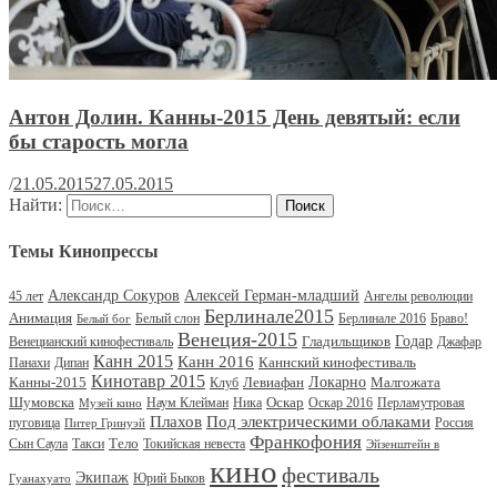
Антон Долин. Канны-2015 День девятый: если
бы старость могла
/
21.05.2015
27.05.2015
Найти:
Темы Кинопрессы
Александр Сокуров
Алексей Герман-младший
45 лет
Ангелы революции
Берлинале2015
Анимация
Белый слон
Берлинале 2016
Браво!
Белый бог
Венеция-2015
Гладильщиков
Годар
Венецианский кинофестиваль
Джафар
Канн 2015
Канн 2016
Каннский кинофестиваль
Панахи
Дипан
Кинотавр 2015
Канны-2015
Левиафан
Локарно
Малгожата
Клуб
Шумовска
Оскар
Наум Клейман
Ника
Оскар 2016
Перламутровая
Музей кино
Под электрическими облаками
Плахов
пуговица
Россия
Питер Гринуэй
Франкофония
Тело
Сын Саула
Такси
Токийская невеста
Эйзенштейн в
кино
фестиваль
Экипаж
Юрий Быков
Гуанахуато