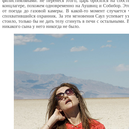
филистимлянами: не перенеся этого, царь бросился на собс
концлагере, похожем одновременно на Аушвиц и Собибор. Эт
от поезда до газовой камеры. В какой-то момент случается
спохватившийся охранник. За эти мгновения Саул успевает у
стоило, только бы не дать телу сгинуть в печи с остальными. 
никакого сына у него никогда не было.