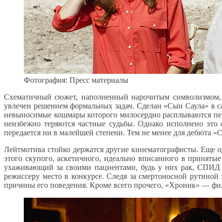
Фотография: Пресс материалы
Схематичный сюжет, наполненный нарочитым символизмом, н
увлечен решением формальных задач. Сделан «Сын Саула» в са
невыносимые кошмары которого милосердно расплываются пере
неизбежно теряются частные судьбы. Однако исполнено это 
передается ни в малейшей степени. Тем не менее для дебюта «
Лейтмотива стойко держатся другие кинематографисты. Еще о
этого скупого, аскетичного, идеально вписанного в приняты
ухаживающий за своими пациентами, будь у них рак, СПИД и
режиссеру место в конкурсе. Следя за смертоносной рутиной
причины его поведения. Кроме всего прочего, «Хроник» — фи