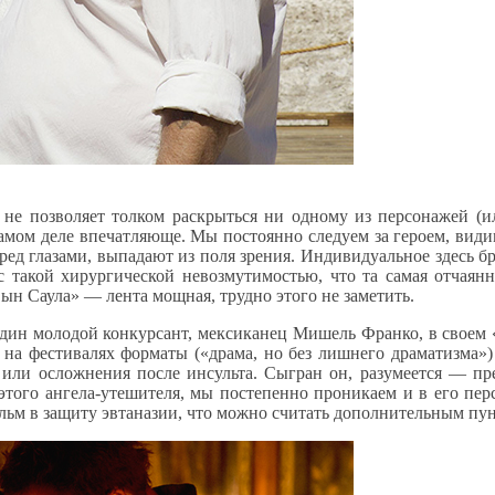
е позволяет толком раскрыться ни одному из персонажей (ил
мом деле впечатляюще. Мы постоянно следуем за героем, видим 
д глазами, выпадают из поля зрения. Индивидуальное здесь бр
с такой хирургической невозмутимостью, что та самая отчаянн
Сын Саула» — лента мощная, трудно этого не заметить.
дин молодой конкурсант, мексиканец Мишель Франко, в своем 
е на фестивалях форматы («драма, но без лишнего драматизма
ли осложнения после инсульта. Сыгран он, разумеется — прев
 этого ангела-утешителя, мы постепенно проникаем и в его пе
льм в защиту эвтаназии, что можно считать дополнительным п