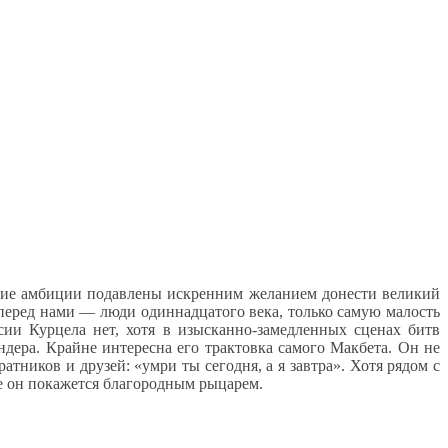
рские амбиции подавлены искренним желанием донести великий
 перед нами — люди одиннадцатого века, только самую малость
ии Курцела нет, хотя в изысканно-замедленных сценах битв
ндера. Крайне интересна его трактовка самого Макбета. Он не
атников и друзей: «умри ты сегодня, а я завтра». Хотя рядом с
е он покажется благородным рыцарем.