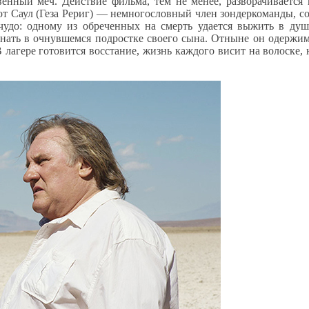
твенный меч. Действие фильма, тем не менее, разворачиваетс
от Саул (Геза Рериг) — немногословный член зондеркоманды, 
 чудо: одному из обреченных на смерть удается выжить в душ
знать в очнувшемся подростке своего сына. Отныне он одержим 
В лагере готовится восстание, жизнь каждого висит на волоске, 