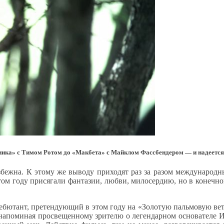
ика» с Тимом Ротом до «Макбета» с Майклом Фассбендером — и надеется,
збежна. К этому же выводу приходят раз за разом международн
этом году присягали фантазии, любви, милосердию, но в конечн
ебютант, претендующий в этом году на «Золотую пальмовую ве
напоминая просвещенному зрителю о легендарном основателе Из