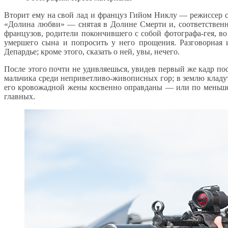
Вторит ему на свой лад и француз Гийом Никлу — режиссер ск
«Долина любви» — снятая в Долине Смерти и, соответственно
французов, родители покончившего с собой фотографа-гея, в
умершего сына и попросить у него прощения. Разговорная
Депардье; кроме этого, сказать о ней, увы, нечего.
После этого почти не удивляешься, увидев первый же кадр п
мальчика среди неприветливо-живописных гор; в землю кладу
его кровожадной жены косвенно оправданы — или по меньшей
главных.