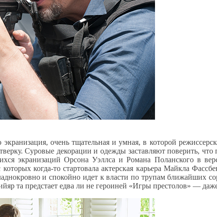
его экранизация, очень тщательная и умная, в которой режиссе
етверку. Суровые декорации и одежды заставляют поверить, что
хся экранизаций Орсона Уэллса и Романа Поланского в верс
 которых когда-то стартовала актерская карьера Майкла Фассбе
хладнокровно и спокойно идет к власти по трупам ближайших сор
йяр та предстает едва ли не героиней «Игры престолов» — даж