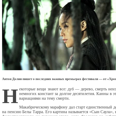
Антон Долин пишет о последних важных премьерах фестиваля — от «Хрон
Н
екоторые вещи знают все: дуб — дерево, смерть неи
немногих констант за долгие десятилетия. Канны в 
вариациями на тему смерти.
Макабрическому марафону дал старт единственный д
на пенсию Белы Тарра. Его картина называется «Сын Саула», 