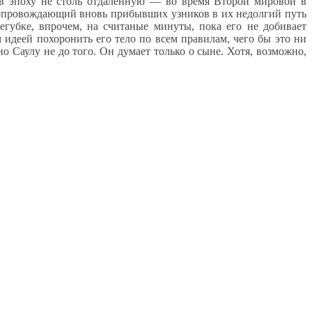
я в эпоху не столь отдаленную — во время Второй мировой в
сопровождающий вновь прибывших узников в их недолгий путь
егубке, впрочем, на считаные минуты, пока его не добивает
идеей похоронить его тело по всем правилам, чего бы это ни
но Саулу не до того. Он думает только о сыне. Хотя, возможно,