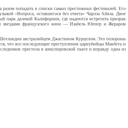
за разом попадать в списки самых престижных фестивалей. Его
зыкой «Вопроса, оставшегося без ответа» Чарлза Айвза. Двое
ый парк далекой Калифорнии, где надеются встретить призрак
ми звездами французского кино — Изабель Юппер и Жераром
 в Шотландии австралийцем Джастином Курцелом. Это похороны
тся, что все последующие преступления цареубийцы Макбета и
ледников престола в шекспировской пьесе и вправду одна из