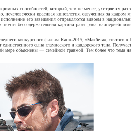
ромных способностей, который, тем не менее, ухитряется раз 
, нечеловечески красивая киноэлегия, озвученная за кадром му
о исполнение его завещания отправляются вдвоем в национальн
 и почти бессодержательная картина разыграна наипервейши
оследнего конкурсного фильма Канн-2015, «Макбета», снятого
т единственного сына гламисского и кавдорского тана. Получае
 мере объяснены — семейной травмой. Тем более что тема нас