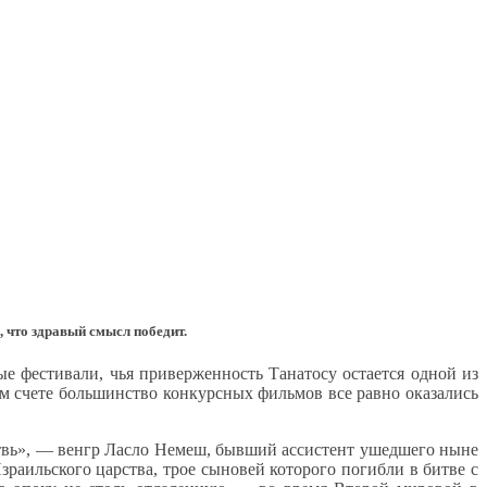
 что здравый смысл победит.
ые фестивали, чья приверженность Танатосу остается одной из
ом счете большинство конкурсных фильмов все равно оказались
твь», — венгр Ласло Немеш, бывший ассистент ушедшего ныне
раильского царства, трое сыновей которого погибли в битве с