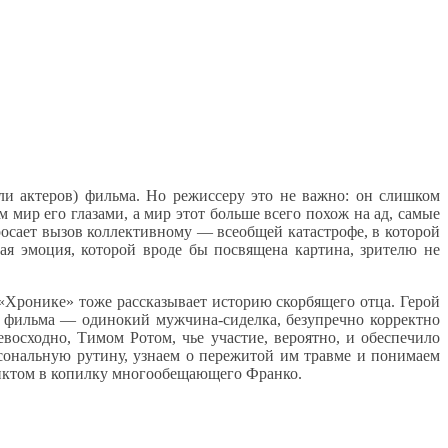
и актеров) фильма. Но режиссеру это не важно: он слишком
мир его глазами, а мир этот больше всего похож на ад, самые
осает вызов коллективному — всеобщей катастрофе, в которой
ая эмоция, которой вроде бы посвящена картина, зрителю не
«Хронике» тоже рассказывает историю скорбящего отца. Герой
») фильма — одинокий мужчина-сиделка, безупречно корректно
осходно, Тимом Ротом, чье участие, вероятно, и обеспечило
рсональную рутину, узнаем о пережитой им травме и понимаем
унктом в копилку многообещающего Франко.