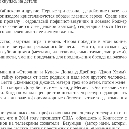
 скупясь на детали.
айнекен» и другие. Первые три сезона, где действие ползет со
 эпизодом кристаллизуются образы главных героев. Среди них
 к провалу»; седовласый пофигист-везунчик и ловелас Роджер
та сочетается с ее деловой хваткой); секретарша босса Пегги
лго «перевешивает» ее личную жизнь.
ство, азартная игра и война. Чтобы победить в этой войне,
 из ветеранов рекламного бизнеса. – Это то, что создает зуд
ми субстанциями (мечтами, иллюзиями, симпатиями, эмоциями),
ативности, умение придумать для продвижения бренда ключевую
омпании «Стерлинг и Купер» Дональд Дрейпер (Джон Хэмм).
айну (отрекся от всех родных и взял имя другого человека,
е Бетти (Дженьюэри Джонс), матери трех его детей, потом жене-
 – говорит Дону Бетти, имея в виду Меган. – Она не знает, что
а. Когда команда сценаристов пытается чересчур педалировать
я и «включает» форс-мажорные обстоятельства: тогда компания
 получил высокую профессиональную оценку телекритики и
кт, что в 2014 году президент США, обращаясь к Конгрессу с
ов на телеэкраны создатели «Безумцев» (автор идеи, актеры,
 четыре десятка других престижных премий в 59 номинациях.