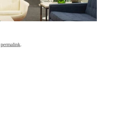
e
permalink
.