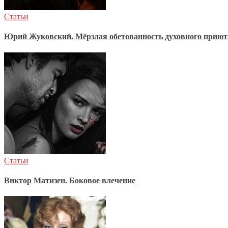
Статьи
Юрий Жуковский. Мёрзлая обетованность духовного приют
Статьи
Виктор Матизен. Боковое влечение