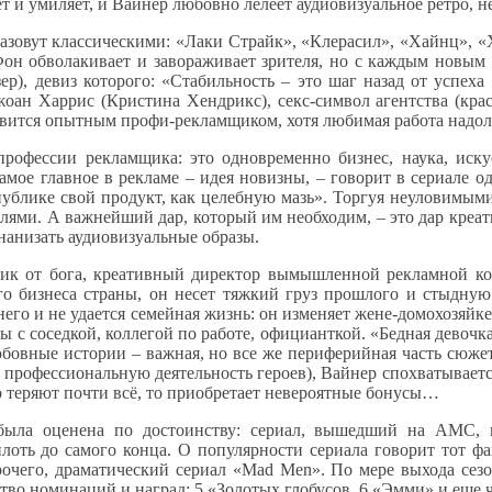
 и умиляет, и Вайнер любовно лелеет аудиовизуальное ретро, не
азовут классическими: «Лаки Страйк», «Клерасил», «Хайнц», «Х
 Фон обволакивает и завораживает зрителя, но с каждым новым
), девиз которого: «Стабильность – это шаг назад от успеха
ан Харрис (Кристина Хендрикс), секс-символ агентства (красо
новится опытным профи-рекламщиком, хотя любимая работа надо
офессии рекламщика: это одновременно бизнес, наука, искус
е главное в рекламе – идея новизны, – говорит в сериале один
ь публике свой продукт, как целебную мазь». Торгуя неуловимы
елями. А важнейший дар, который им необходим, – это дар кре
 нанизать аудиовизуальные образы.
щик от бога, креативный директор вымышленной рекламной к
о бизнеса страны, он несет тяжкий груз прошлого и стыдную т
 него и не удается семейная жизнь: он изменяет жене-домохозяйк
с соседкой, коллегой по работе, официанткой. «Бедная девочка!
юбовные истории – важная, но все же периферийная часть сюжет
 профессиональную деятельность героев), Вайнер спохватываетс
 то теряют почти всё, то приобретает невероятные бонусы…
была оценена по достоинству: сериал, вышедший на АМС,
оть до самого конца. О популярности сериала говорит тот фа
чего, драматический сериал «Mad Men». По мере выхода сезон
ство номинаций и наград: 5 «Золотых глобусов, 6 «Эмми» и еще