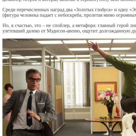
Среди перечисленных наград два «Золотых глобуса» и одну «Эм
(фигура человека падает с небоскреба, пролетая мимо огромн
Но, к счастью, это – не спойлер, а метафора: главный герой 
улетевший далеко от Мэдисон-авеню, ощутит долгожданную ду