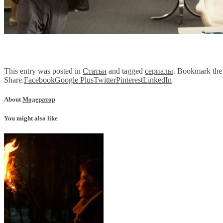
This entry was posted in
Статьи
and tagged
сериалы
. Bookmark th
Share.
Facebook
Google Plus
Twitter
Pinterest
LinkedIn
About
Модератор
You might also like