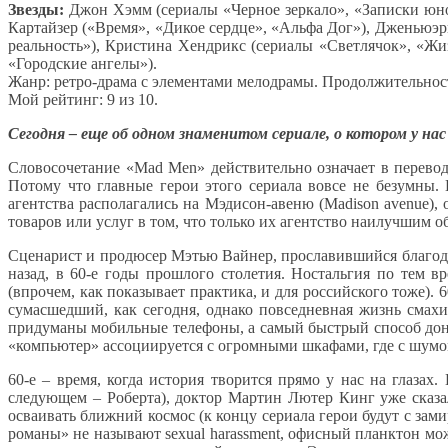
Звезды:
Джон Хэмм (сериалы «Черное зеркало», «Записки юног
Картайзер («Время», «Дикое сердце», «Альфа Дог»), Дженьюэ
реальность»), Кристина Хендрикс (сериалы «Светлячок», «Жи
«Городские ангелы»).
Жанр: ретро-драма с элементами мелодрамы. Продолжительност
Мой рейтинг: 9 из 10.
Сегодня – еще об одном знаменитом сериале, о котором у н
Словосочетание «Mad Men» действительно означает в перевод
Потому что главные герои этого сериала вовсе не безумны
агентства располагались на Мэдисон-авеню (Madison avenue),
товаров или услуг в том, что только их агентство наилучши
Сценарист и продюсер Мэтью Вайнер, прославившийся благодар
назад, в 60-е годы прошлого столетия. Ностальгия по тем 
(впрочем, как показывает практика, и для российского тоже).
сумасшедший, как сегодня, однако повседневная жизнь сма
придуманы мобильные телефоны, а самый быстрый способ доне
«компьютер» ассоциируется с огромными шкафами, где с шум
60-е – время, когда история творится прямо у нас на глаза
следующем – Роберта), доктор Мартин Лютер Кинг уже сказал:
осваивать ближний космос (к концу сериала герои будут с зам
романы» не называют sexual harassment, офисный планктон мо