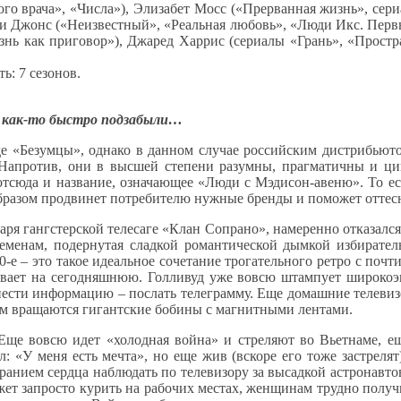
о врача», «Числа»), Элизабет Мосс («Прерванная жизнь», сери
ри Джонс («Неизвестный», «Реальная любовь», «Люди Икс. Пер
знь как приговор»), Джаред Харрис (сериалы «Грань», «Простра
ь: 7 сезонов.
ас как-то быстро подзабыли…
е «Безумцы», однако в данном случае российским дистрибьюто
. Напротив, они в высшей степени разумны, прагматичны и 
 отсюда и название, означающее «Люди с Мэдисон-авеню». То е
м образом продвинет потребителю нужные бренды и поможет отт
я гангстерской телесаге «Клан Сопрано», намеренно отказался 
временам, подернутая сладкой романтической дымкой избирател
 60-е – это такое идеальное сочетание трогательного ретро с п
хивает на сегодняшнюю. Голливуд уже вовсю штампует широкоэ
сти информацию – послать телеграмму. Еще домашние телевизор
ом вращаются гигантские бобины с магнитными лентами.
х. Еще вовсю идет «холодная война» и стреляют во Вьетнаме, 
 «У меня есть мечта», но еще жив (вскоре его тоже застрелят
иранием сердца наблюдать по телевизору за высадкой астронавт
жет запросто курить на рабочих местах, женщинам трудно полу