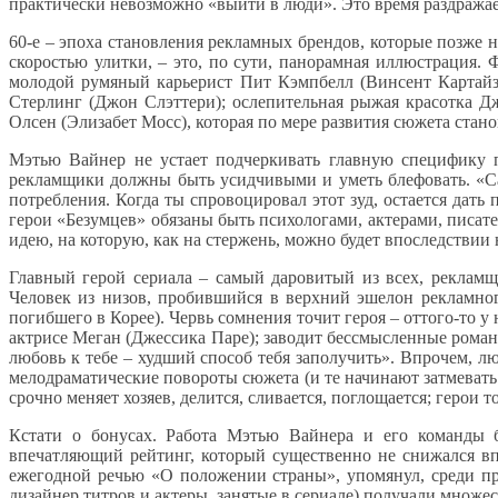
практически невозможно «выйти в люди». Это время раздражает
60-е – эпоха становления рекламных брендов, которые позже н
скоростью улитки, – это, по сути, панорамная иллюстрация.
молодой румяный карьерист Пит Кэмпбелл (Винсент Картайзер
Стерлинг (Джон Слэттери); ослепительная рыжая красотка Джо
Олсен (Элизабет Мосс), которая по мере развития сюжета ста
Мэтью Вайнер не устает подчеркивать главную специфику пр
рекламщики должны быть усидчивыми и уметь блефовать. «Само
потребления. Когда ты спровоцировал этот зуд, остается дат
герои «Безумцев» обязаны быть психологами, актерами, писат
идею, на которую, как на стержень, можно будет впоследствии
Главный герой сериала – самый даровитый из всех, реклам
Человек из низов, пробившийся в верхний эшелон рекламног
погибшего в Корее). Червь сомнения точит героя – оттого-то у
актрисе Меган (Джессика Паре); заводит бессмысленные романы 
любовь к тебе – худший способ тебя заполучить». Впрочем, л
мелодраматические повороты сюжета (и те начинают затмевать
срочно меняет хозяев, делится, сливается, поглощается; герои
Кстати о бонусах. Работа Мэтью Вайнера и его команды 
впечатляющий рейтинг, который существенно не снижался впл
ежегодной речью «О положении страны», упомянул, среди про
дизайнер титров и актеры, занятые в сериале) получали множе