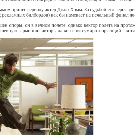
ми» принес сериалу актер Джон Хэмм. За судьбой его героя зрит
ых рекламных билбордов) как бы намекает на печальный финал ж
лишен опоры, он в вечном полете, однако вектор полета на протя
шевную гармонию: авторы дарят герою умиротворяющий – хотя,