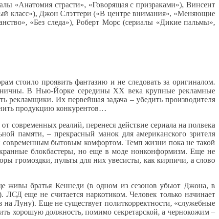
алы «Анатомия страсти», «Говорящая с призраками»), Винсент
вый класс»), Джон Слэттери («В центре внимания», «Меняющие
нство», «Без следа»), Роберт Морс (сериалы «Дикие пальмы»,
рам стоило проявить фантазию и не следовать за оригиналом.
циничны. В Нью-Йорке середины ХХ века крупные рекламные
сть рекламщики. Их первейшая задача – убедить производителя
еснить продукцию конкурентов…
от современных реалий, перенеся действие сериала на полвека
ьной памяти, – прекрасный манок для американского зрителя
очти современным бытовым комфортом. Темп жизни пока не такой
кранные блокбастеры, но еще в моде нонконформизм. Еще не
ы громоздки, пульты для них увесисты, как кирпичи, а слово
еще живы братья Кеннеди (в одном из сезонов убьют Джона, в
). ЛСД еще не считается наркотиком. Человек только начинает
ов на Луну). Еще не существует политкорректности, «служебные
чить хорошую должность, помимо секретарской, а чернокожим –