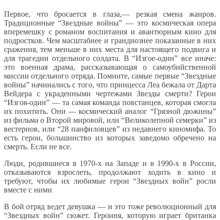
Первое, что бросается в глаза,— резкая смена жанров.
Традиционные “Звездные войны” — это космическая опера
вперемешку с романом воспитания и авантюрным кино для
подростков. Чем масштабнее и грандиознее показанные в них
сражения, тем меньше в них места для настоящего подвига и
для трагедии отдельного солдата. В “Изгое-один” все иначе:
это военная драма, рассказывающая о самоубийственной
миссии отдельного отряда. Помните, самые первые “Звездные
войны” начинались с того, что принцесса Леа бежала от Дарта
Вейдера с украденными чертежами Звезды смерти? Герои
“Изгоя-один” — та самая команда повстанцев, которая смогла
их похитить. Они — космический аналог “Грязной дюжины”
из фильма о Второй мировой, или “Великолепной семерки” из
вестернов, или “28 панфиловцев” из недавнего киномифа. То
есть герои, большинство из которых заведомо обречено на
смерть. Если не все.
Люди, родившиеся в 1970-х на Западе и в 1990-х в России,
отказываются взрослеть, продолжают ходить в кино и
требуют, чтобы их любимые герои “Звездных войн” росли
вместе с ними
В бой отряд ведет девушка — и это тоже революционный для
“Звездных войн” сюжет. Героиня, которую играет британка