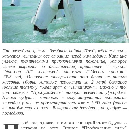
Прошлогодний фильм “Звездные войны: Пробуждение силы”,
кажется, выполнил все стоящие перед ним задачи. Картина
увлекла космическими приключениями поколение, которое
успело вырасти за десятилетие, прошедшее с выхода
“Эпизода III” культовой киносаги (“Месть ситхов”,
2005 год). Основание утверждать это дают не только
кассовые сборы, которые перевалили за 2 млрд долларов
(больше только у “Аватара” с “Титаником”). Важно и то,
что сюжет “Пробуждения” подарил вселенной Джорджа
Лукаса будущее, которого в силу запутанной хронологии
эпизодов у нее не просматривалось аж с 1983 года (тогда
вышла 6-я серия цикла “Возвращение джедая”, по фабуле —
последняя).
роблема, однако, в том, что сценарий этого будущего
устроил не всех. Эпизод “Пробуждение силы”