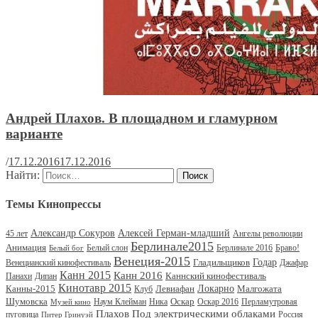
Андрей Плахов. В площадном и гламурном
варианте
/
17.12.2016
17.12.2016
Найти:
Темы Кинопрессы
Александр Сокуров
Алексей Герман-младший
45 лет
Ангелы революции
Берлинале2015
Анимация
Белый слон
Берлинале 2016
Браво!
Белый бог
Венеция-2015
Гладильщиков
Годар
Венецианский кинофестиваль
Джафар
Канн 2015
Канн 2016
Каннский кинофестиваль
Панахи
Дипан
Кинотавр 2015
Канны-2015
Левиафан
Локарно
Малгожата
Клуб
Шумовска
Оскар
Наум Клейман
Ника
Оскар 2016
Перламутровая
Музей кино
Под электрическими облаками
Плахов
пуговица
Россия
Питер Гринуэй