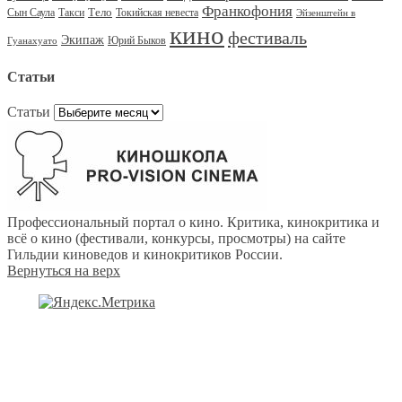
Франкофония
Тело
Сын Саула
Такси
Токийская невеста
Эйзенштейн в
кино
фестиваль
Экипаж
Юрий Быков
Гуанахуато
Статьи
Статьи
Профессиональный портал о кино. Критика, кинокритика и
всё о кино (фестивали, конкурсы, просмотры) на сайте
Гильдии киноведов и кинокритиков России.
Вернуться на верх