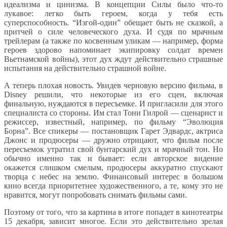
идеализма и цинизма. В концепции Силы было что-то
лукавое: легко быть героем, когда у тебя есть
суперспособность. “Изгой-один” обещает быть не сказкой, а
притчей о силе человеческого духа. И судя по мрачным
трейлерам (а также по косвенным уликам — например, форма
героев здорово напоминает экипировку солдат времен
Вьетнамской войны), этот дух ждут действительно страшные
испытания на действительно страшной войне.
А теперь плохая новость. Увидев черновую версию фильма, в
Disney решили, что некоторые из его сцен, включая
финальную, нуждаются в пересъемке. И пригласили для этого
специалиста со стороны. Им стал Тони Гилрой — сценарист и
режиссер, известный, например, по фильму “Эволюция
Борна”. Все спикеры — постановщик Гарет Эдвардс, актриса
Джонс и продюсеры — дружно отрицают, что фильм после
пересъемок утратил свой бунтарский дух и мрачный тон. Но
обычно именно так и бывает: если авторское видение
окажется слишком смелым, продюсеры аккуратно спускают
творца с небес на землю. Финансовый интерес в большом
кино всегда приоритетнее художественного, а те, кому это не
нравится, могут попробовать снимать фильмы сами.
Поэтому от того, что за картина в итоге попадет в кинотеатры
15 декабря, зависит многое. Если это действительно зрелая