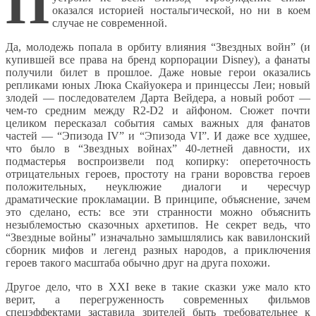
П
оказался историей ностальгической, но ни в коем
случае не современной.
Да, молодежь попала в орбиту влияния “Звездных войн” (и
купившей все права на бренд корпорации Disney), а фанаты
получили билет в прошлое. Даже новые герои оказались
репликами юных Люка Скайуокера и принцессы Леи; новый
злодей — последователем Дарта Вейдера, а новый робот —
чем-то средним между R2-D2 и айфоном. Сюжет почти
целиком пересказал события самых важных для фанатов
частей — “Эпизода IV” и “Эпизода VI”. И даже все худшее,
что было в “Звездных войнах” 40-летней давности, их
подмастерья воспроизвели под копирку: опереточность
отрицательных героев, простоту на грани воровства героев
положительных, неуклюжие диалоги и чересчур
драматические прокламации. В принципе, объяснение, зачем
это сделано, есть: все эти странности можно объяснить
незыблемостью сказочных архетипов. Не секрет ведь, что
“Звездные войны” изначально замышлялись как вавилонский
сборник мифов и легенд разных народов, а приключения
героев такого масштаба обычно друг на друга похожи.
Другое дело, что в XXI веке в такие сказки уже мало кто
верит, а перегруженность современных фильмов
спецэффектами заставила зрителей быть требовательнее к