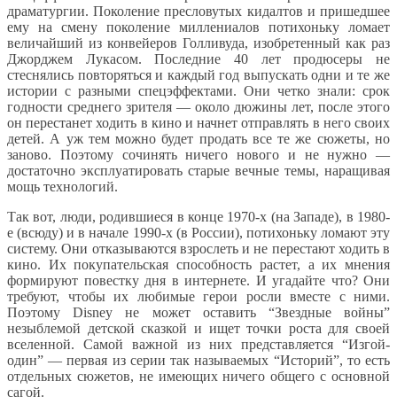
драматургии. Поколение пресловутых кидалтов и пришедшее
ему на смену поколение миллениалов потихоньку ломает
величайший из конвейеров Голливуда, изобретенный как раз
Джорджем Лукасом. Последние 40 лет продюсеры не
стеснялись повторяться и каждый год выпускать одни и те же
истории с разными спецэффектами. Они четко знали: срок
годности среднего зрителя — около дюжины лет, после этого
он перестанет ходить в кино и начнет отправлять в него своих
детей. А уж тем можно будет продать все те же сюжеты, но
заново. Поэтому сочинять ничего нового и не нужно —
достаточно эксплуатировать старые вечные темы, наращивая
мощь технологий.
Так вот, люди, родившиеся в конце 1970-х (на Западе), в 1980-
е (всюду) и в начале 1990-х (в России), потихоньку ломают эту
систему. Они отказываются взрослеть и не перестают ходить в
кино. Их покупательская способность растет, а их мнения
формируют повестку дня в интернете. И угадайте что? Они
требуют, чтобы их любимые герои росли вместе с ними.
Поэтому Disney не может оставить “Звездные войны”
незыблемой детской сказкой и ищет точки роста для своей
вселенной. Самой важной из них представляется “Изгой-
один” — первая из серии так называемых “Историй”, то есть
отдельных сюжетов, не имеющих ничего общего с основной
сагой.