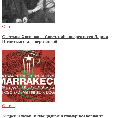
Статьи
Светлана Хохрякова. Советский кинорежиссер Лариса
Шепитько стала персиянкой
Статьи
Андрей Плахов. В площадном и гламурном варианте