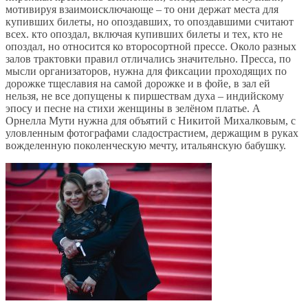
мотивируя взаимоисключающе – то они держат места для
купивших билеты, но опоздавших, то опоздавшими считают
всех. кто опоздал, включая купивших билеты и тех, кто не
опоздал, но относится ко второсортной прессе. Около разных
залов трактовки правил отличались значительно. Пресса, по
мысли организаторов, нужна для фиксации проходящих по
дорожке тщеславия на самой дорожке и в фойе, в зал ей
нельзя, не все допущены к пиршествам духа – индийскому
эпосу и песне на стихи женщины в зелёном платье. А
Орнелла Мути нужна для объятий с Никитой Михалковым, с
уловленным фотографами сладострастием, держащим в руках
вожделенную поколенческую мечту, итальянскую бабушку.