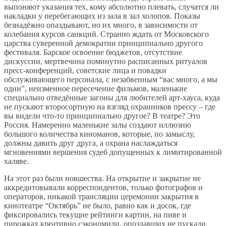
выпоняют указания тех, кому абсолютно плевать, случатся ли
накладки у перебегающих из зала в зал холопов. Показы
безнадёжно опаздывают, но их много, в зависимости от
колебания курсов санкций. Странно ждать от Московского
царства суверенной демократии принципиально другого
фестиваля. Барское освоение бюджетов, отсутствие
дискуссии, мертвечина поминутно расписанных ритуалов
пресс-конференций, советские лица и повадки
обслуживающего персонала, с незабвенным “вас много, а мы
одни”, неизменное пересечение фильмов, маленькие
специально отведённые загоны для любителей арт-хауса, куда
не пускают второсортную на взгляд охранников прессу – где
вы видели что-то принципиально другое? В театре? Это
Россия. Намеренно маленькие залы создают иллюзию
большого количества киноманов, которые, по замыслу,
должны давить друг друга, а охрана наслаждаться
мгновениями вершения судеб допущенных к лимитированной
халяве.
На этот раз были новшества. На открытие и закрытие не
аккредитовывали корреспондентов, только фотографов и
операторов, никакой трансляции церемонии закрытия в
кинотеатре “Октябрь” не было, равно как и досок, где
фиксировались текущие рейтинги картин, на пиве и
пирожках креативно сэкономили, опоздавших не пускали,