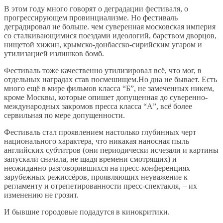
В этом году много говорят о деградации фестиваля, о
прогрессирующем провинциализме. Но фестиваль
деградировал не больше. чем суверенная московская империя
со сталкивающимися поездами идеологий, барством дворцов,
нищетой хижин, крымско-донбасско-сирийским угаром и
утилизацией излишков бомб.
Фестиваль тоже качественно утилизировал всё, что мог, в
отдельных наградах став посмешищем.Но дна не бывает. Есть
много ещё в мире фильмов класса “Б”, не замеченных никем,
кроме Москвы, которые опишет допущенная до суверенно-
международных закромов пресса класса “А”, всё более
сервильная по мере допущенности.
Фестиваль стал проявлением настолько глубинных черт
национального характера, что никакая наносная пыль
английских субтитров (они периодически исчезали и картины
запускали сначала, не щадя времени смотрящих) и
неожиданно разговорившихся на пресс-конференциях
зарубежных режиссёров, проявляющих неуважение к
регламенту и отрепетированности пресс-спектакля, – их
изменению не грозит.
И бывшие городовые подадутся в кинокритики.