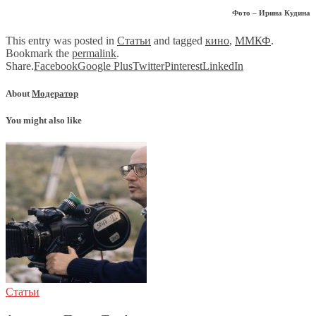
Фото – Ирина Кудина
This entry was posted in
Статьи
and tagged
кино
,
ММКФ
.
Bookmark the
permalink
.
Share.
Facebook
Google Plus
Twitter
Pinterest
LinkedIn
About
Модератор
You might also like
Статьи