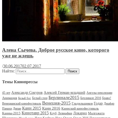
Алена Сычева. Доброе русское кино, которого
уже не ждешь
/
30.06.2017
02.07.2017
Найти:
Темы Кинопрессы
Александр Сокуров
Алексей Герман-младший
45 лет
Ангелы революции
Берлинале2015
Анимация
Белый слон
Берлинале 2016
Браво!
Белый бог
Венеция-2015
Гладильщиков
Годар
Венецианский кинофестиваль
Джафар
Канн 2015
Канн 2016
Каннский кинофестиваль
Панахи
Дипан
Кинотавр 2015
Канны-2015
Левиафан
Локарно
Малгожата
Клуб
Шумовска
Оскар
Наум Клейман
Ника
Оскар 2016
Перламутровая