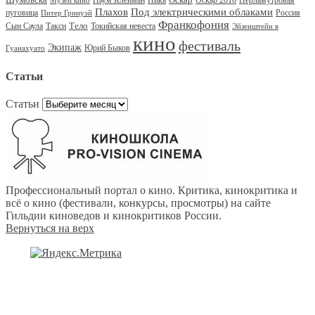
Музей кино
Под электрическими облаками
Плахов
пуговица
Россия
Питер Гринуэй
Франкофония
Тело
Сын Саула
Такси
Токийская невеста
Эйзенштейн в
кино
фестиваль
Экипаж
Юрий Быков
Гуанахуато
Статьи
Статьи
Профессиональный портал о кино. Критика, кинокритика и
всё о кино (фестивали, конкурсы, просмотры) на сайте
Гильдии киноведов и кинокритиков России.
Вернуться на верх