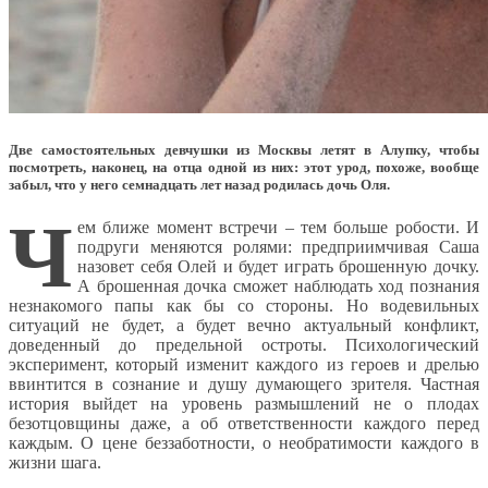
Две самостоятельных девчушки из Москвы летят в Алупку, чтобы
посмотреть, наконец, на отца одной из них: этот урод, похоже, вообще
забыл, что у него семнадцать лет назад родилась дочь Оля.
Ч
ем ближе момент встречи – тем больше робости. И
подруги меняются ролями: предприимчивая Саша
назовет себя Олей и будет играть брошенную дочку.
А брошенная дочка сможет наблюдать ход познания
незнакомого папы как бы со стороны. Но водевильных
ситуаций не будет, а будет вечно актуальный конфликт,
доведенный до предельной остроты. Психологический
эксперимент, который изменит каждого из героев и дрелью
ввинтится в сознание и душу думающего зрителя. Частная
история выйдет на уровень размышлений не о плодах
безотцовщины даже, а об ответственности каждого перед
каждым. О цене беззаботности, о необратимости каждого в
жизни шага.