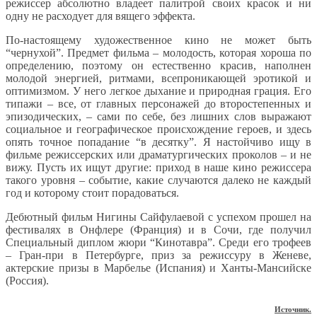
режиссер абсолютно владеет палитрой своих красок и ни
одну не расходует для вящего эффекта.
По-настоящему художественное кино не может быть
“чернухой”. Предмет фильма – молодость, которая хороша по
определению, поэтому он естественно красив, наполнен
молодой энергией, ритмами, всепроникающей эротикой и
оптимизмом. У него легкое дыхание и природная грация. Его
типажи – все, от главных персонажей до второстепенных и
эпизодических, – сами по себе, без лишних слов выражают
социальное и географическое происхождение героев, и здесь
опять точное попадание “в десятку”. Я настойчиво ищу в
фильме режиссерских или драматургических проколов – и не
вижу. Пусть их ищут другие: приход в наше кино режиссера
такого уровня – событие, какие случаются далеко не каждый
год и которому стоит порадоваться.
Дебютный фильм Нигины Сайфулаевой с успехом прошел на
фестивалях в Онфлере (Франция) и в Сочи, где получил
Специальный диплом жюри “Кинотавра”. Среди его трофеев
– Гран-при в Петербурге, приз за режиссуру в Женеве,
актерские призы в Марбелье (Испания) и Ханты-Мансийске
(Россия).
Источник.