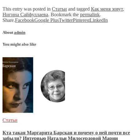
This entry was posted in
Статьи
and tagged
Как меня зовут
,
Нигина Сайфуллаева
. Bookmark the
permalink
.
Share.
Facebook
Google Plus
Twitter
Pinterest
LinkedIn
About
admin
You might also like
Статьи
Кта такая Маргарита Барская и почему о ней почти все
забыли? Интервью Натальи Милосердовой Марии