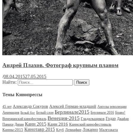
Андрей Плахов. Фотограф крупным планом
/
08.04.2015
27.05.2015
Найти:
Темы Кинопрессы
Александр Сокуров
Алексей Герман-младший
45 лет
Ангелы революции
Берлинале2015
Анимация
Белый слон
Берлинале 2016
Браво!
Белый бог
Венеция-2015
Гладильщиков
Годар
Венецианский кинофестиваль
Джафар
Канн 2015
Канн 2016
Каннский кинофестиваль
Панахи
Дипан
Кинотавр 2015
Канны-2015
Левиафан
Локарно
Малгожата
Клуб