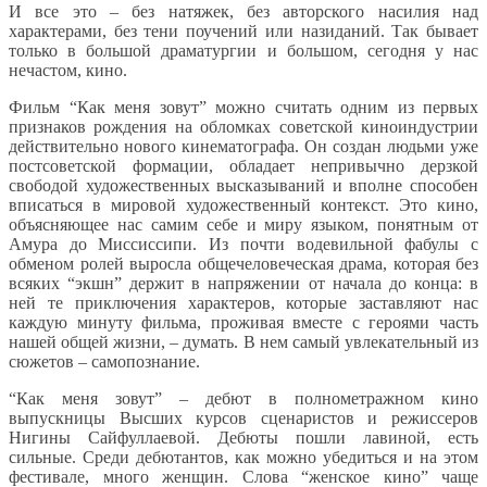
И все это – без натяжек, без авторского насилия над
характерами, без тени поучений или назиданий. Так бывает
только в большой драматургии и большом, сегодня у нас
нечастом, кино.
Фильм “Как меня зовут” можно считать одним из первых
признаков рождения на обломках советской киноиндустрии
действительно нового кинематографа. Он создан людьми уже
постсоветской формации, обладает непривычно дерзкой
свободой художественных высказываний и вполне способен
вписаться в мировой художественный контекст. Это кино,
объясняющее нас самим себе и миру языком, понятным от
Амура до Миссиссипи. Из почти водевильной фабулы с
обменом ролей выросла общечеловеческая драма, которая без
всяких “экшн” держит в напряжении от начала до конца: в
ней те приключения характеров, которые заставляют нас
каждую минуту фильма, проживая вместе с героями часть
нашей общей жизни, – думать. В нем самый увлекательный из
сюжетов – самопознание.
“Как меня зовут” – дебют в полнометражном кино
выпускницы Высших курсов сценаристов и режиссеров
Нигины Сайфуллаевой. Дебюты пошли лавиной, есть
сильные. Среди дебютантов, как можно убедиться и на этом
фестивале, много женщин. Слова “женское кино” чаще