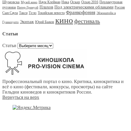
Шумовска
Оскар
Наум Клейман
Ника
Оскар 2016
Перламутровая
Музей кино
Под электрическими облаками
Плахов
пуговица
Россия
Питер Гринуэй
Франкофония
Тело
Сын Саула
Такси
Токийская невеста
Эйзенштейн в
кино
фестиваль
Экипаж
Юрий Быков
Гуанахуато
Статьи
Статьи
Профессиональный портал о кино. Критика, кинокритика и
всё о кино (фестивали, конкурсы, просмотры) на сайте
Гильдии киноведов и кинокритиков России.
Вернуться на верх