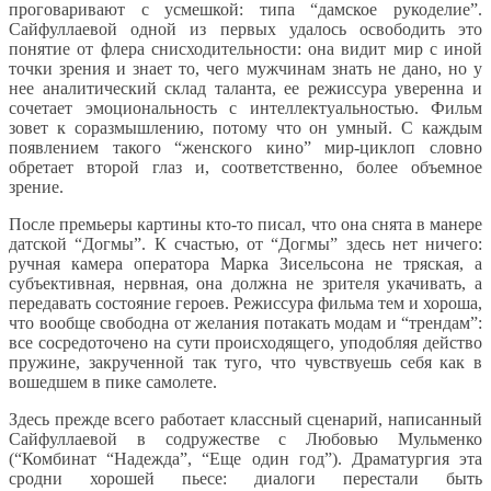
проговаривают с усмешкой: типа “дамское рукоделие”.
Сайфуллаевой одной из первых удалось освободить это
понятие от флера снисходительности: она видит мир с иной
точки зрения и знает то, чего мужчинам знать не дано, но у
нее аналитический склад таланта, ее режиссура уверенна и
сочетает эмоциональность с интеллектуальностью. Фильм
зовет к соразмышлению, потому что он умный. С каждым
появлением такого “женского кино” мир-циклоп словно
обретает второй глаз и, соответственно, более объемное
зрение.
После премьеры картины кто-то писал, что она снята в манере
датской “Догмы”. К счастью, от “Догмы” здесь нет ничего:
ручная камера оператора Марка Зисельсона не тряская, а
субъективная, нервная, она должна не зрителя укачивать, а
передавать состояние героев. Режиссура фильма тем и хороша,
что вообще свободна от желания потакать модам и “трендам”:
все сосредоточено на сути происходящего, уподобляя действо
пружине, закрученной так туго, что чувствуешь себя как в
вошедшем в пике самолете.
Здесь прежде всего работает классный сценарий, написанный
Сайфуллаевой в содружестве с Любовью Мульменко
(“Комбинат “Надежда”, “Еще один год”). Драматургия эта
сродни хорошей пьесе: диалоги перестали быть