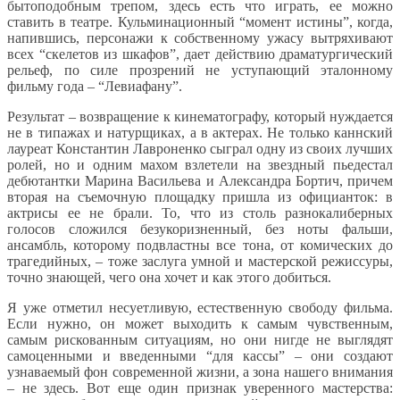
бытоподобным трепом, здесь есть что играть, ее можно
ставить в театре. Кульминационный “момент истины”, когда,
напившись, персонажи к собственному ужасу вытряхивают
всех “скелетов из шкафов”, дает действию драматургический
рельеф, по силе прозрений не уступающий эталонному
фильму года – “Левиафану”.
Результат – возвращение к кинематографу, который нуждается
не в типажах и натурщиках, а в актерах. Не только каннский
лауреат Константин Лавроненко сыграл одну из своих лучших
ролей, но и одним махом взлетели на звездный пьедестал
дебютантки Марина Васильева и Александра Бортич, причем
вторая на съемочную площадку пришла из официанток: в
актрисы ее не брали. То, что из столь разнокалиберных
голосов сложился безукоризненный, без ноты фальши,
ансамбль, которому подвластны все тона, от комических до
трагедийных, – тоже заслуга умной и мастерской режиссуры,
точно знающей, чего она хочет и как этого добиться.
Я уже отметил несуетливую, естественную свободу фильма.
Если нужно, он может выходить к самым чувственным,
самым рискованным ситуациям, но они нигде не выглядят
самоценными и введенными “для кассы” – они создают
узнаваемый фон современной жизни, а зона нашего внимания
– не здесь. Вот еще один признак уверенного мастерства: