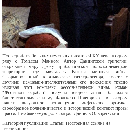
Последний из больших немецких писателей ХХ века, в одном
ряду с Томасом Манном. Автор Данцигской трилогии,
открывшей миру драму прибалтийской польско-немецкой
территории, где завязалась Вторая мировая война.
Сформированный в атмосфере гитлер-югенда, вместе с
другими немцами-интеллектуалами его поколения трудно
изживал этот комплекс бессознательной вины. Роман
“Жестяной барабан” получил вторую жизнь благодаря
блистательному фильму Фолькера Шлендорфа, в котором
нашли визуальное воплощение мифология, эротика,
своеобразное почвенничество и исторический контекст прозы
Грасса. Незабываемую роль сыграл Даниель Ольбрыхский.
Категория публикации
Статьи
.
Постоянная ссылка на
публикацию.