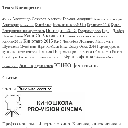
Темы Кинопрессы
Александр Сокуров
Алексей Герман-младший
45 лет
Ангелы революции
Берлинале2015
Анимация
Белый слон
Берлинале 2016
Браво!
Белый бог
Венеция-2015
Гладильщиков
Годар
Венецианский кинофестиваль
Джафар
Канн 2015
Канн 2016
Каннский кинофестиваль
Панахи
Дипан
Кинотавр 2015
Канны-2015
Левиафан
Локарно
Малгожата
Клуб
Шумовска
Оскар
Наум Клейман
Ника
Оскар 2016
Перламутровая
Музей кино
Под электрическими облаками
Плахов
пуговица
Россия
Питер Гринуэй
Франкофония
Тело
Сын Саула
Такси
Токийская невеста
Эйзенштейн в
кино
фестиваль
Экипаж
Юрий Быков
Гуанахуато
Статьи
Статьи
Профессиональный портал о кино. Критика, кинокритика и