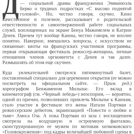
Д
— социальной драмы француженки Эмманюэль
Берко о трудных подростках «С высоко поднятой
головой». Но, честно говоря, скучно. Кино
качественное и полезное, рассказывает о родительской
ответственности и самоотверженной работе социальных
служб, воплощенных на экране Бенуа Мажимелем и Катрин
Денев. Причем тут вообще Канны, честно говоря, не вполне
понятно. Наверное, вмешались вопросы, с искусством не
связанные: квоты на французских участников программы,
первая открывающая фестиваль режиссер-женщина, личные
отношения членов оргкомитета с Денев и так далее.
Размышлять об этом еще скучнее.
Куда увлекательней смотрелся пятиминутный балет,
поставленный специально для церемонии открытия (ее можно
посмотреть на официальном сайте. —
Прим. ред.
)
хореографом Бенжаменом Мильпье. Его вклад в
кинематограф (см. «Черный лебедь») неоспорим, — вероятно,
одной из причин, позволивших привлечь Мильпье к Каннам,
стало участие в фестивале его жены Натали Портман с
режиссерским дебютом, экранизацией «Повести о любви и
тьме» Амоса Оза. А пока Портман из зала с восхищением
смотрела на воздушную и остроумную фантазию,
сконструированную ее мужем по мотивам хичкоковского
«Головокружения»: под кадры величайшей любовной сцены в