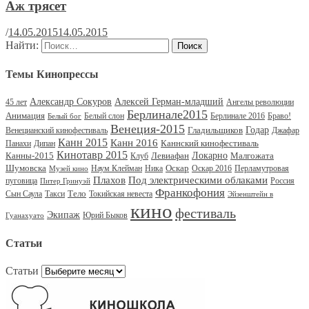
Аж трясет
/
14.05.2015
14.05.2015
Найти:
Темы Кинопрессы
Александр Сокуров
Алексей Герман-младший
45 лет
Ангелы революции
Берлинале2015
Анимация
Белый слон
Берлинале 2016
Браво!
Белый бог
Венеция-2015
Гладильщиков
Годар
Венецианский кинофестиваль
Джафар
Канн 2015
Канн 2016
Каннский кинофестиваль
Панахи
Дипан
Кинотавр 2015
Канны-2015
Левиафан
Локарно
Малгожата
Клуб
Шумовска
Оскар
Наум Клейман
Ника
Оскар 2016
Перламутровая
Музей кино
Под электрическими облаками
Плахов
пуговица
Россия
Питер Гринуэй
Франкофония
Тело
Сын Саула
Такси
Токийская невеста
Эйзенштейн в
кино
фестиваль
Экипаж
Юрий Быков
Гуанахуато
Статьи
Статьи