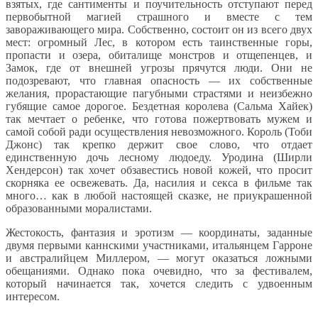
взятых, где сантименты и поучительность отступают перед
первобытной магией страшного и вместе с тем
завораживающего мира. Собственно, состоит он из всего двух
мест: огромный Лес, в котором есть таинственные горы,
пропасти и озера, обиталище монстров и отщепенцев, и
Замок, где от внешней угрозы прячутся люди. Они не
подозревают, что главная опасность — их собственные
желания, прорастающие пагубными страстями и неизбежно
губящие самое дорогое. Бездетная королева (Сальма Хайек)
так мечтает о ребенке, что готова пожертвовать мужем и
самой собой ради осуществления невозможного. Король (Тоби
Джонс) так крепко держит свое слово, что отдает
единственную дочь лесному людоеду. Уродина (Ширли
Хендерсон) так хочет обзавестись новой кожей, что просит
скорняка ее освежевать. Да, насилия и секса в фильме так
много… как в любой настоящей сказке, не приукрашенной
образованными моралистами.
Жестокость, фантазия и эротизм — координаты, заданные
двумя первыми каннскими участниками, итальянцем Гарроне
и австралийцем Миллером, — могут оказаться ложными
обещаниями. Однако пока очевидно, что за фестивалем,
который начинается так, хочется следить с удвоенным
интересом.