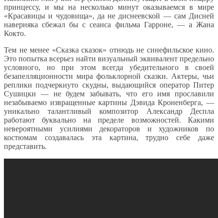
принцессу, и мы на несколько минут оказываемся в мире
«Красавицы и чудовища», да не диснеевской — сам Дисней
наверняка сбежал бы с сеанса фильма Гарроне, — а Жана
Кокто.
Тем не менее «Сказка сказок» отнюдь не синефильское кино.
Это попытка всерьез найти визуальный эквивалент предельно
условного, но при этом всегда убедительного в своей
безапелляционности мира фольклорной сказки. Актеры, чьи
реплики подчеркнуто скудны, выдающийся оператор Питер
Сушицки — не будем забывать, что его имя прославили
незабываемо извращенные картины Дэвида Кроненберга, —
уникально талантливый композитор Александр Деспла
работают буквально на пределе возможностей. Какими
невероятными усилиями декораторов и художников по
костюмам создавалась эта картина, трудно себе даже
представить.