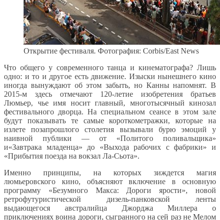
Открытие фестиваля. Фотография: Corbis/East News
Что общего у современного танца и кинематографа? Лишь
одно: и то и другое есть движение. Изыски нынешнего кино
иногда вынуждают об этом забыть, но Канны напомнят. В
2015-м здесь отмечают 120-летие изобретения братьев
Люмьер, чье имя носит главный, многотысячный кинозал
фестивального дворца. На специальном сеансе в этом зале
будут показывать те самые короткометражки, которые на
излете позапрошлого столетия вызывали бурю эмоций у
наивной публики — от «Политого поливальщика»
и«Завтрака младенца» до «Выхода рабочих с фабрики» и
«Прибытия поезда на вокзал Ла-Сьота».
Именно принципы, на которых зиждется магия
люмьеровского кино, объясняют включение в основную
программу «Безумного Макса: Дороги ярости», новой
ретрофутуристической дизель-панковской ленты
выдающегося австралийца Джорджа Миллера о
приключениях воина дороги, сыгранного на сей раз не Мелом