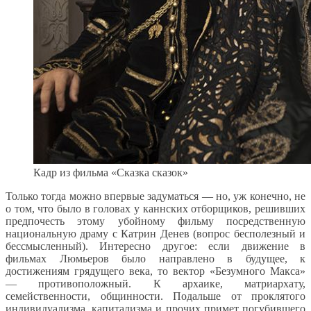
Кадр из фильма «Сказка сказок»
Только тогда можно впервые задуматься — но, уж конечно, не
о том, что было в головах у каннских отборщиков, решивших
предпочесть этому убойному фильму посредственную
национальную драму с Катрин Денев (вопрос бесполезный и
бессмысленный). Интересно другое: если движение в
фильмах Люмьеров было направлено в будущее, к
достижениям грядущего века, то вектор «Безумного Макса»
— противоположный. К архаике, матриархату,
семейственности, общинности. Подальше от проклятого
индивидуализма, капитализма и прочих примет погубившего