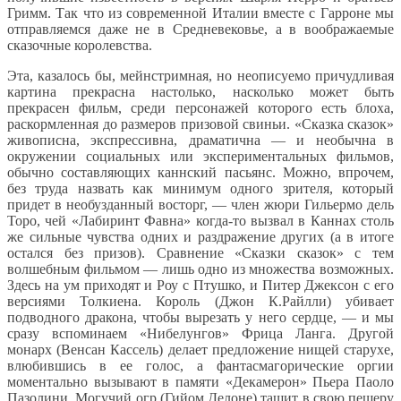
Гримм. Так что из современной Италии вместе с Гарроне мы
отправляемся даже не в Средневековье, а в воображаемые
сказочные королевства.
Эта, казалось бы, мейнстримная, но неописуемо причудливая
картина прекрасна настолько, насколько может быть
прекрасен фильм, среди персонажей которого есть блоха,
раскормленная до размеров призовой свиньи. «Сказка сказок»
живописна, экспрессивна, драматична — и необычна в
окружении социальных или экспериментальных фильмов,
обычно составляющих каннский пасьянс. Можно, впрочем,
без труда назвать как минимум одного зрителя, который
придет в необузданный восторг, — член жюри Гильермо дель
Торо, чей «Лабиринт Фавна» когда-то вызвал в Каннах столь
же сильные чувства одних и раздражение других (а в итоге
остался без призов). Сравнение «Сказки сказок» с тем
волшебным фильмом — лишь одно из множества возможных.
Здесь на ум приходят и Роу с Птушко, и Питер Джексон с его
версиями Толкиена. Король (Джон К.Райлли) убивает
подводного дракона, чтобы вырезать у него сердце, — и мы
сразу вспоминаем «Нибелунгов» Фрица Ланга. Другой
монарх (Венсан Кассель) делает предложение нищей старухе,
влюбившись в ее голос, а фантасмагорические оргии
моментально вызывают в памяти «Декамерон» Пьера Паоло
Пазолини. Могучий огр (Гийом Делоне) тащит в свою пещеру