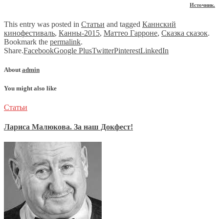
Источник.
This entry was posted in
Статьи
and tagged
Каннский
кинофестиваль
,
Канны-2015
,
Маттео Гарроне
,
Сказка сказок
.
Bookmark the
permalink
.
Share.
Facebook
Google Plus
Twitter
Pinterest
LinkedIn
About
admin
You might also like
Статьи
Лариса Малюкова. За наш Докфест!