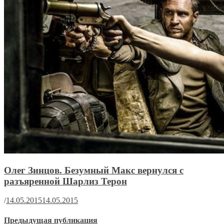
Олег Зинцов. Безумный Макс вернулся с
разъяренной Шарлиз Терон
/
14.05.2015
14.05.2015
Предыдущая публикация