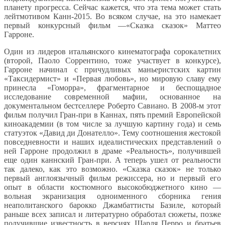
планету прогресса. Сейчас кажется, что эта тема может стать
лейтмотивом Канн-2015. Во всяком случае, на это намекает
первый конкурсный фильм —«Сказка сказок» Маттео
Гарроне.
Один из лидеров итальянского кинематографа сорокалетних
(второй, Паоло Соррентино, тоже участвует в конкурсе),
Гарроне начинал с причудливых маньеристских картин
«Таксидермист» и «Первая любовь», но мировую славу ему
принесла «Гоморра», фрагментарное и беспощадное
исследование современной мафии, основанное на
документальном бестселлере Роберто Савиано. В 2008-м этот
фильм получил Гран-при в Каннах, пять премий Европейской
киноакадемии (в том числе за лучшую картину года) и семь
статуэток «Давид ди Донателло». Тему соотношения жестокой
повседневности и наших идеалистических представлений о
ней Гарроне продолжил в драме «Реальность», получившей
еще один каннский Гран-при. А теперь ушел от реальности
так далеко, как это возможно. «Сказка сказок» не только
первый англоязычный фильм режиссера, но и первый его
опыт в области костюмного высокобюджетного кино —
вольная экранизация одноименного сборника гения
неаполитанского барокко Джамбаттисты Базиле, который
раньше всех записал и литературно обработал сюжеты, позже
получившие известность в версиях Шарля Перро и братьев