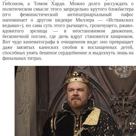
Гибсоном, а Томом Харди. Можно долго рассуждать о
политическом смысле этого запредельно крутого блокбастера
(его феминистический антипатриархальный пафос
напоминает о другом шедевре Миллера — «Иствикских
ведьмах»), но сама суть этого рычащего, грохочущего, ржаво-
ядовитого зрелища — в неостановимом движении,
бесконечной погоне, где дичь вдруг становится хищником.
Вот чудо кинематографа в очищенном виде: оно превращает
даже завзятых каннских снобов в восхищенных детей,
способных унять бешеное сердцебиение и выдохнуть лишь на
финальных титрах.