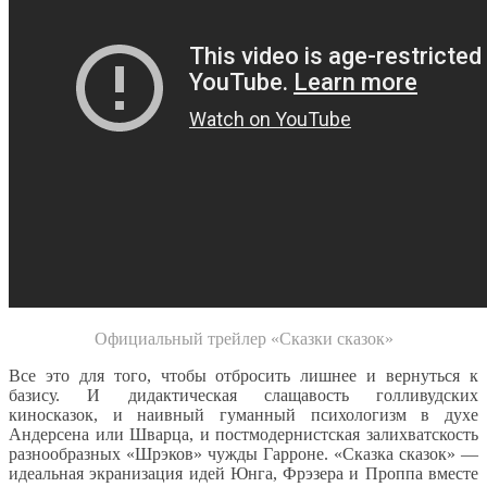
Официальный трейлер «Сказки сказок»
Все это для того, чтобы отбросить лишнее и вернуться к
базису. И дидактическая слащавость голливудских
киносказок, и наивный гуманный психологизм в духе
Андерсена или Шварца, и постмодернистская залихватскость
разнообразных «Шрэков» чужды Гарроне. «Сказка сказок» —
идеальная экранизация идей Юнга, Фрэзера и Проппа вместе