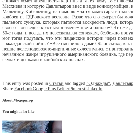
снижает «смотрибельность» картины для тех, кому 18 с плюсо
Месхиева и которую Давлетьяров внес в виде конноармейцев, ни
Мальчишу-Кибальчишу, на помощь мчатся комиссары в пыльных
ковбоев из ГДРовского вестерна. Разве что его сыграл бы мо
пыльного сундука, которых пытаются воскресить люди, котор
своего – он ведь с красным знаменем цвета одного»? Что же 
50-е годы, и всегда их пересказывал соплякам, безбожно при
мог тогда подумать, что эти пацанские истории через полве
гржажданской войны? «Все смешило в доме Облонских», как п
пешие железнодорожно-кирпичные схлестнулись с пригородным
нечаянном жанре игрушечного американского боевика, где пе
скулах и дырками в ковбойских шляпах.
This entry was posted in
Статьи
and tagged
"Однажды"
,
Давлетья
Share.
Facebook
Google Plus
Twitter
Pinterest
LinkedIn
About
Модератор
You might also like