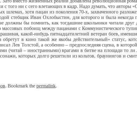
м. Зато вместо жизненных реалий добавлена революционная ром
 с того ни с сего влетающих в кадр. Надо думать, что авторы «
 шлемах, хотя пацан из поколения 70-х, захваченного разложен
лодой стебщик Иван Охлобыстин, для которого и была некогда 
ые должны бы помнить, как тогдашние школьники читали друг д
до массовых побоищ между пацанами с Коммунистического тупика
украшивая, какой-нибудь пятнадцатилетний ветеран боев, имевш
ка обретут в кино такой же якобы действительный» статус, ко
исал Лев Толстой, а особенно – предпоследняя сцена, в которо
и (читай – иностранными) врагами в битве на площади то ли Л
рсонажи, которых долго решетили из кольтов, браунингов и сми
ров
. Bookmark the
permalink
.