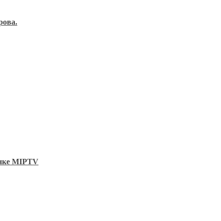
рова.
ынке MIPTV