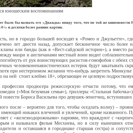
ся юношеским воспоминаниям
ее было бы назвать его «Дважды» ввиду того, что по той же киноповест
4+» и десятки более ранних картин.
ость, но в гораздо большей восходят к «Ромео и Джульетте»,
ечено лет двести назад, допускает бесконечное число более
кланы или банды (как в «Вест-сайдской истории»), а вместо р
я между маори и англичанами местный воин видит соблазнительн
м погибнуть от рук воинствующих расистов-гомофобов с обеих с
бличных человеконенавистнических истерик будут закатывать с
хотя при нестерпимом желании что-нибудь запретить Минкульт 
что на ней стоит клеймо 18+, обрезающее ее целевую подростков
к профессии продюсера режиссерскую отчасти потому, что 
комедии («Моя безумная семья»), триллеры «Стальная бабочка»
й повести Бориса Васильева про девушек-зенитчиц, вступивших
ного после – вероятно для того, чтобы оседлать волну) – про
не имеющий никаких влечений и увлечений, кроме названного. Пр
гуляет с «железнодорожными» парнями, что враждуют с «кирпи
орым и назывался фильм Месхиева, но в силу нынешних отно
родители и оставшаяся в городишке старшая сестра) и сопутст