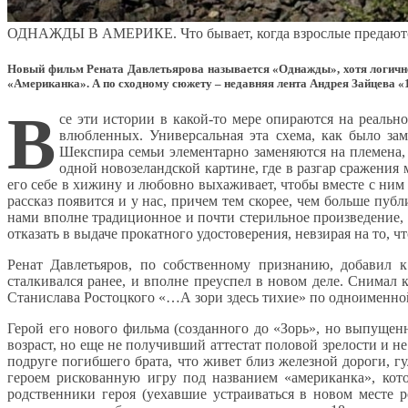
ОДНАЖДЫ В АМЕРИКЕ. Что бывает, когда взрослые предают
Новый фильм Рената Давлетьярова называется «Однажды», хотя логичн
«Американка». А по сходному сюжету – недавняя лента Андрея Зайцева «1
В
се эти истории в какой-то мере опираются на реальн
влюбленных. Универсальная эта схема, как было зам
Шекспира семьи элементарно заменяются на племена, 
одной новозеландской картине, где в разгар сражени
его себе в хижину и любовно выхаживает, чтобы вместе с ни
рассказ появится и у нас, причем тем скорее, чем больше пу
нами вполне традиционное и почти стерильное произведение, 
отказать в выдаче прокатного удостоверения, невзирая на то, 
Ренат Давлетьяров, по собственному признанию, добавил 
сталкивался ранее, и вполне преуспел в новом деле. Снимал 
Станислава Ростоцкого «…А зори здесь тихие» по одноименно
Герой его нового фильма (созданного до «Зорь», но выпущен
возраст, но еще не получивший аттестат половой зрелости и 
подруге погибшего брата, что живет близ железной дороги, 
героем рискованную игру под названием «американка», кот
родственники героя (уехавшие устраиваться в новом месте 