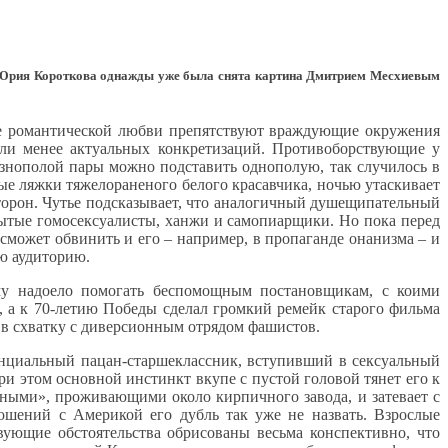
и Юрия Короткова однажды уже была снята картина Дмитрием Месхиевым
 где романтической любви препятствуют враждующие окружения
 или менее актуальных конкретизаций. Противоборствующие у
азнополой пары можно подставить однополую, так случилось в
ые ляжки тяжелораненого белого красавчика, ночью утаскивает
торон. Чутье подсказывает, что аналогичный душещипательный
крытые гомосексуалисты, ханжи и самопиарщики. Но пока перед
сможет обвинить и его – например, в пропаганде онанизма – и
ую аудиторию.
ему надоело помогать беспомощным постановщикам, с коими
), а к 70-летию Победы сделал громкий ремейк старого фильма
 в схватку с диверсионным отрядом фашистов.
винциальный пацан-старшеклассник, вступивший в сексуальный
и этом основной инстинкт вкупе с пустой головой тянет его к
чными», проживающими около кирпичного завода, и затевает с
шений с Америкой его дубль так уже не назвать. Взрослые
вующие обстоятельства обрисованы весьма конспективно, что