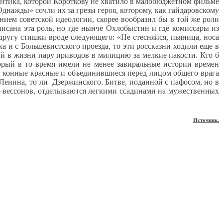
антика, которой Короткову не хватило в малобюджетном фильме
Однажды» сочли их за грезы героя, которому, как гайдаровскому
ием советской идеологии, скорее вообразил бы в той же роли
писана эта роль, но где нынче Охлобыстин и где комиссары из
ругу стишки вроде следующего: «Не стесняйся, пьяница, носа
 и с Большевистского проезда, то эти россказни ходили еще в
ий в жизни пару приводов в милицию за мелкие пакости. Кто б
торый в то время имели не менее завиральные истории времен
й конные красные и объединившиеся перед лицом общего врага
енина, то ли Дзержинского. Битве, поданной с пафосом, но в
т-вессонов, отделываются легкими ссадинами на мужественных
Источник.