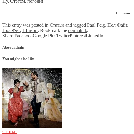
Ну, Стэтем, погоди!
Источник.
This entry was posted in
Статьи
and tagged
Paul Feig
,
Пол Файг
,
Пол Фиг
,
Шпион
. Bookmark the
permalink
.
Share.
Facebook
Google Plus
Twitter
Pinterest
LinkedIn
About
admin
You might also like
Статьи