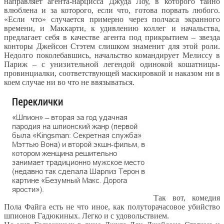
направляет агента-нарцисса Джуда Лоу, в которого тайно
влюблена и за которого, если что, готова порвать любого.
«Если что» случается примерно через полчаса экранного
времени, и Маккарти, к удивлению коллег и начальства,
предлагает себя в качестве агента под прикрытием – звезда
конторы Джейсон Стэтем слишком знаменит для этой роли.
Недолго поколебавшись, начальство командирует Мелиссу в
Париж – с унизительной легендой одинокой кошатницы-
провинциалки, соответствующей маскировкой и наказом ни в
коем случае ни во что не ввязываться.
Так вот, комедия
Пола Файга есть не что иное, как полуторачасовое убийство
шпионов Гадюкиных. Легко и с удовольствием.