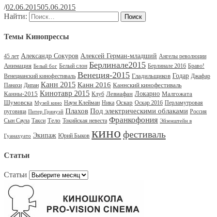
/
02.06.2015
05.06.2015
Найти:
Темы Кинопрессы
Александр Сокуров
Алексей Герман-младший
45 лет
Ангелы революции
Берлинале2015
Анимация
Белый слон
Берлинале 2016
Браво!
Белый бог
Венеция-2015
Гладильщиков
Годар
Венецианский кинофестиваль
Джафар
Канн 2015
Канн 2016
Каннский кинофестиваль
Панахи
Дипан
Кинотавр 2015
Канны-2015
Левиафан
Локарно
Малгожата
Клуб
Шумовска
Оскар
Наум Клейман
Ника
Оскар 2016
Перламутровая
Музей кино
Под электрическими облаками
Плахов
пуговица
Россия
Питер Гринуэй
Франкофония
Тело
Сын Саула
Такси
Токийская невеста
Эйзенштейн в
кино
фестиваль
Экипаж
Юрий Быков
Гуанахуато
Статьи
Статьи