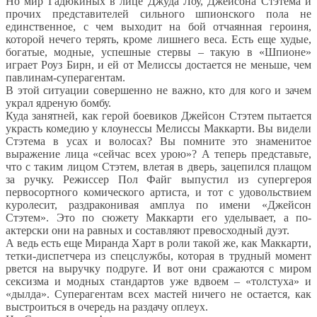
Но мир Гадюкиных в лице Джуда Лоу, Джейсона Стэтема и
прочих представителей сильного шпионского пола не
единственное, с чем выходит на бой отчаянная героиня,
которой нечего терять, кроме лишнего веса. Есть еще худые,
богатые, модные, успешные стервы – такую в «Шпионе»
играет Роуз Бирн, и ей от Мелиссы достается не меньше, чем
павлинам-суперагентам.
В этой ситуации совершенно не важно, кто для кого и зачем
украл ядреную бомбу.
Куда занятней, как герой боевиков Джейсон Стэтем пытается
украсть комедию у клоунессы Мелиссы Маккарти. Вы видели
Стэтема в усах и волосах? Вы помните это знаменитое
выражение лица «сейчас всех урою»? А теперь представьте,
что с таким лицом Стэтем, влетая в дверь, зацепился плащом
за ручку. Режиссер Пол Файг выпустил из супергероя
первосортного комического артиста, и тот с удовольствием
куролесит, раздраконивая амплуа по имени «Джейсон
Стэтем». Это по сюжету Маккарти его уделывает, а по-
актерски они на равных и составляют превосходный дуэт.
А ведь есть еще Миранда Харт в роли такой же, как Маккарти,
тетки-диспетчера из спецслужбы, которая в трудный момент
рвется на выручку подруге. И вот они сражаются с миром
сексизма и модных стандартов уже вдвоем – «толстуха» и
«дылда». Суперагентам всех мастей ничего не остается, как
выстроиться в очередь на раздачу оплеух.