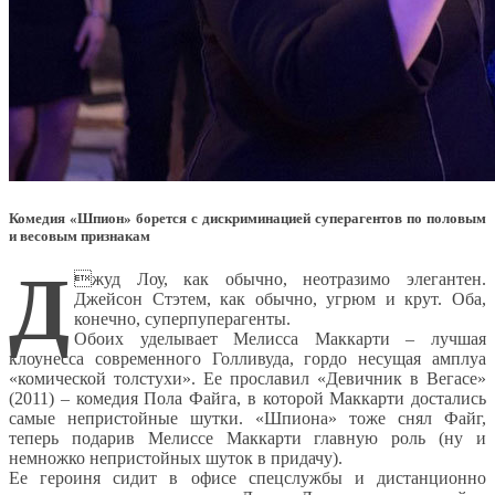
Комедия «Шпион» борется с дискриминацией суперагентов по половым
и весовым признакам
Д
жуд Лоу, как обычно, неотразимо элегантен.
Джейсон Стэтем, как обычно, угрюм и крут. Оба,
конечно, суперпуперагенты.
Обоих уделывает Мелисса Маккарти – лучшая
клоунесса современного Голливуда, гордо несущая амплуа
«комической толстухи». Ее прославил «Девичник в Вегасе»
(2011) – комедия Пола Файга, в которой Маккарти достались
самые непристойные шутки. «Шпиона» тоже снял Файг,
теперь подарив Мелиссе Маккарти главную роль (ну и
немножко непристойных шуток в придачу).
Ее героиня сидит в офисе спецслужбы и дистанционно