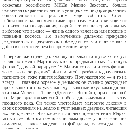
секретаря российского МИДа Марию Захарову, больше
озабочена сохранением чести мундира, чем информированием
общественности о реальном ходе событий. Спецы,
работающие над космическими программами и зависящие от
капризов финансирования, порой встают перед моральным
выбором: что важнее — жизнь одного человека или прорыв в
познании космоса. Но вымученные дилеммы прекрасно
разрешаются, и, разумеется, побеждает не зло и не бабло, а
добро в его чистейшем беспримесном виде.
В первой же сцене фильма звучит какая-то шуточка из уст
героя по имени Мартинес, кто-то предлагает ему “заткнуть
фонтан”, другой парирует: “У Мартинеса если и есть фонтан,
то только не остроумия”. Фильм, чтобы разбавить драматизм и
патриотизм, тоже тщится забавлять. Получается это — и то не
всегда — главным образом у Деймона: он смешно рассуждает
про какашки и про ужасный музыкальный вкус командирши
экипажа Мелиссы Льюис (Джессика Честейн), прихватившей
на Марс джентльменский набор диско-музыки — хлам
прошлого века. Он также употребляет матерную лексику в
своих посланиях на Землю и учит земных девушек, читающих
их, не краснеть. Что касается личных предпочтений Марка,
мы узнаем об этом немного: первым делом у него, конечно,
самолеты, а также модули, патфайндеры, марсоходы. Ну а
девушки — потом.