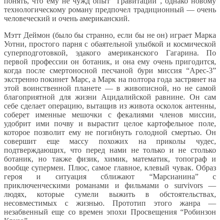
понять, что ему не чужд опыт “Гравитации”, однако новому
технологическому роману предпочел традиционный — очень
человеческий и очень американский.
Мэтт Деймон (было бы странно, если бы не он) играет Марка
Уотни, простого парня с обаятельной улыбкой и космической
суперподготовкой, эдакого американского Гагарина. По
первой профессии он ботаник, и она ему очень пригодится,
когда после смертоносной песчаной бури миссия “Арес-3”
экстренно покинет Марс, а Марк на полтора года застрянет на
этой воинственной планете — в живописной, но не самой
благоприятной для жизни Ацидалийской равнине. Он сам
себе сделает операцию, вытащив из живота осколок антенны,
соберет именные мешочки с фекалиями членов миссии,
удобрит ими почву и вырастит целое картофельное поле,
которое позволит ему не погибнуть голодной смертью. Он
совершит еще массу похожих на приколы чудес,
подтверждающих, что перед нами не только и не столько
ботаник, но также физик, химик, математик, топограф и
вообще супермен. Плюс, самое главное, клевый чувак. Образ
героя и ситуация сближают “Марсианина” с
приключенческими романами и фильмами о survivors —
людях, которые сумели выжить в обстоятельствах,
несовместимых с жизнью. Прототип этого жанра —
незабвенный еще со времен эпохи Просвещения “Робинзон