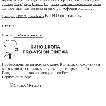
Наум Клейман
Ника
Оскар 2016
Перламутровая
Музей кино
Под электрическими облаками
Плахов
пуговица
Россия
Питер Гринуэй
Франкофония
Тело
Сын Саула
Такси
Токийская невеста
Эйзенштейн в
кино
фестиваль
Экипаж
Юрий Быков
Гуанахуато
Статьи
Статьи
Профессиональный портал о кино. Критика, кинокритика и
всё о кино (фестивали, конкурсы, просмотры) на сайте
Гильдии киноведов и кинокритиков России.
Вернуться на верх