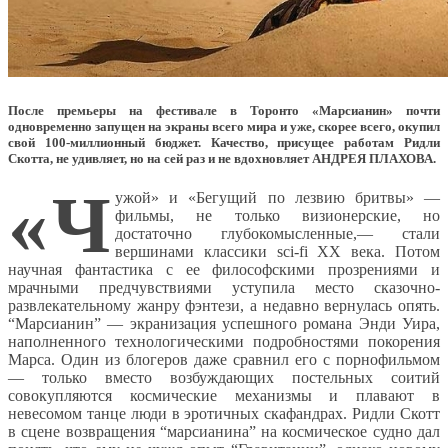
После премьеры на фестивале в Торонто «Марсианин» почти
одновременно запущен на экраны всего мира и уже, скорее всего, окупил
свой 100-миллионный бюджет. Качество, присущее работам Ридли
Скотта, не удивляет, но на сей раз и не вдохновляет АНДРЕЯ ПЛАХОВА.
«
Ч
ужой» и «Бегущий по лезвию бритвы» —
фильмы, не только визионерские, но
достаточно глубокомысленные,— стали
вершинами классики sci-fi ХХ века. Потом
научная фантастика с ее философскими прозрениями и
мрачными предчувствиями уступила место сказочно-
развлекательному жанру фэнтези, а недавно вернулась опять.
“Марсианин” — экранизация успешного романа Энди Уира,
наполненного технологическими подробностями покорения
Марса. Один из блогеров даже сравнил его с порнофильмом
— только вместо возбуждающих постельных соитий
совокупляются космические механизмы и плавают в
невесомом танце люди в эротичных скафандрах. Ридли Скотт
в сцене возвращения “марсианина” на космическое судно дал