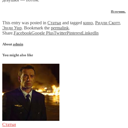
Источник.
This entry was posted in
Статьи
and tagged
кино
,
Ридли Скотт
,
Энди Уир
. Bookmark the
permalink
.
Share.
Facebook
Google Plus
Twitter
Pinterest
LinkedIn
About
admin
You might also like
Статьи