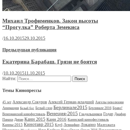
Михаил Трофименков. Закон высоты
“Прогулка” Роберта Земекиса
/
16.10.2015
29.10.2015
Предыдущая публикация
Екатерина Барабаш. Грязи не боятся
/
10.10.2015
11.10.2015
Найти:
Темы Кинопрессы
Александр Сокуров
Алексей Герман-младший
45 лет
Ангелы революции
Берлинале2015
Анимация
Белый слон
Берлинале 2016
Браво!
Белый бог
Венеция-2015
Гладильщиков
Годар
Венецианский кинофестиваль
Джафар
Канн 2015
Канн 2016
Каннский кинофестиваль
Панахи
Дипан
Кинотавр 2015
Канны-2015
Левиафан
Локарно
Малгожата
Клуб
Шумовска
Оскар