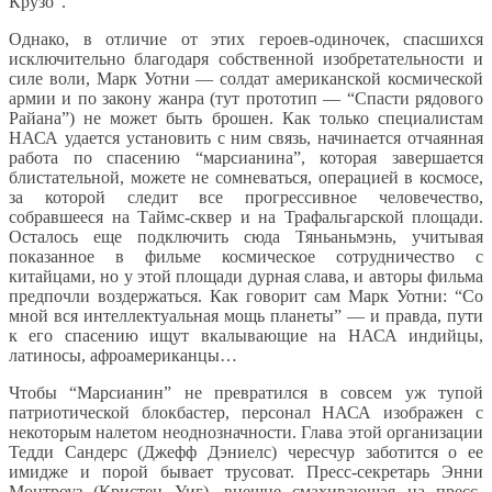
Крузо”.
Однако, в отличие от этих героев-одиночек, спасшихся
исключительно благодаря собственной изобретательности и
силе воли, Марк Уотни — солдат американской космической
армии и по закону жанра (тут прототип — “Спасти рядового
Райана”) не может быть брошен. Как только специалистам
НАСА удается установить с ним связь, начинается отчаянная
работа по спасению “марсианина”, которая завершается
блистательной, можете не сомневаться, операцией в космосе,
за которой следит все прогрессивное человечество,
собравшееся на Таймс-сквер и на Трафальгарской площади.
Осталось еще подключить сюда Тяньаньмэнь, учитывая
показанное в фильме космическое сотрудничество с
китайцами, но у этой площади дурная слава, и авторы фильма
предпочли воздержаться. Как говорит сам Марк Уотни: “Со
мной вся интеллектуальная мощь планеты” — и правда, пути
к его спасению ищут вкалывающие на НАСА индийцы,
латиносы, афроамериканцы…
Чтобы “Марсианин” не превратился в совсем уж тупой
патриотической блокбастер, персонал НАСА изображен с
некоторым налетом неоднозначности. Глава этой организации
Тедди Сандерс (Джефф Дэниелс) чересчур заботится о ее
имидже и порой бывает трусоват. Пресс-секретарь Энни
Монтроуз (Кристен Уиг), внешне смахивающая на пресс-