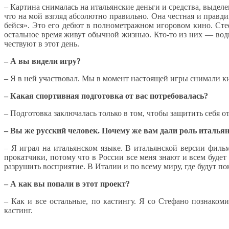
– Картина снималась на итальянские деньги и средства, выд
что на мой взгляд абсолютно правильно. Она честная и правд
бейся». Это его дебют в полнометражном игоровом кино. Стеф
остальное время живут обычной жизнью. Кто-то из них — водит
чествуют в этот день.
– А вы видели игру?
– Я в ней участвовал. Мы в момент настоящей игры снимали ки
– Какая спортивная подготовка от вас потребовалась?
– Подготовка заключалась только в том, чтобы защитить себя о
– Вы же русский человек. Почему же вам дали роль италья
– Я играл на итальянском языке. В итальянской версии филь
прокатчики, потому что в России все меня знают и всем будет
разрушить восприятие. В Италии и по всему миру, где будут по
– А как вы попали в этот проект?
– Как и все остальные, по кастингу. Я со Стефано познаком
кастинг.