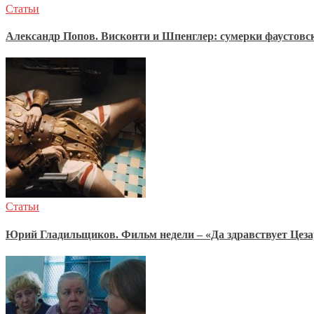
Статьи
Александр Попов. Висконти и Шпенглер: сумерки фаустовс
Статьи
Юрий Гладильщиков. Фильм недели – «Да здравствует Цеза