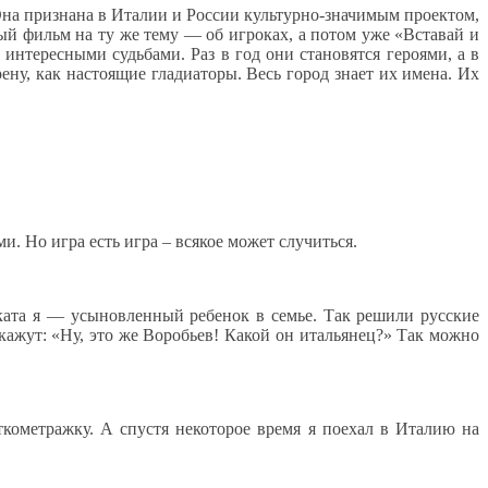
на признана в Италии и России культурно-значимым проектом,
ый фильм на ту же тему — об игроках, а потом уже «Вставай и
интересными судьбами. Раз в год они становятся героями, а в
ену, как настоящие гладиаторы. Весь город знает их имена. Их
и. Но игра есть игра – всякое может случиться.
оката я — усыновленный ребенок в семье. Так решили русские
скажут: «Ну, это же Воробьев! Какой он итальянец?» Так можно
ткометражку. А спустя некоторое время я поехал в Италию на