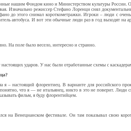
еленные нашим Фондом кино и Министерством культуры России. О
ивая. Изначально режиссер Стефано Лоренци снял документальн
ано до этого снимал короткометражки. Игроки – люди с очень 
ель автобуса. И вот эти обычные люди раз в год выходят на ар
но. На поле было весело, интересно и странно.
т настоящих ударов. У нас были отработанные схемы с каскадерам
нца?
ма я – настоящий флорентиец. В варианте для российского пр
 понятно, что я — не итальянец, никто в это не поверит. Люди 
казывать фильм, я буду флорентийцем.
ился на Венецианском фестивале. Он там показывал свою коро