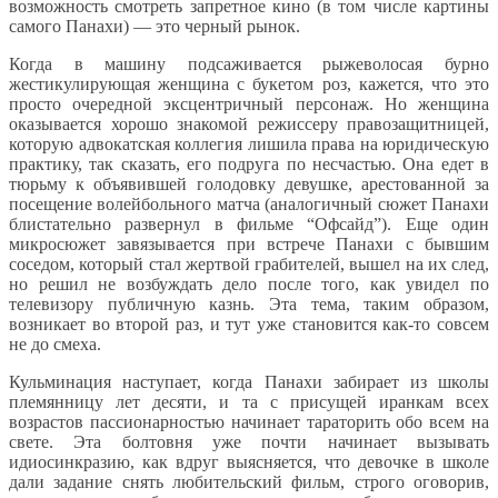
возможность смотреть запретное кино (в том числе картины
самого Панахи) — это черный рынок.
Когда в машину подсаживается рыжеволосая бурно
жестикулирующая женщина с букетом роз, кажется, что это
просто очередной эксцентричный персонаж. Но женщина
оказывается хорошо знакомой режиссеру правозащитницей,
которую адвокатская коллегия лишила права на юридическую
практику, так сказать, его подруга по несчастью. Она едет в
тюрьму к объявившей голодовку девушке, арестованной за
посещение волейбольного матча (аналогичный сюжет Панахи
блистательно развернул в фильме “Офсайд”). Еще один
микросюжет завязывается при встрече Панахи с бывшим
соседом, который стал жертвой грабителей, вышел на их след,
но решил не возбуждать дело после того, как увидел по
телевизору публичную казнь. Эта тема, таким образом,
возникает во второй раз, и тут уже становится как-то совсем
не до смеха.
Кульминация наступает, когда Панахи забирает из школы
племянницу лет десяти, и та с присущей иранкам всех
возрастов пассионарностью начинает тараторить обо всем на
свете. Эта болтовня уже почти начинает вызывать
идиосинкразию, как вдруг выясняется, что девочке в школе
дали задание снять любительский фильм, строго оговорив,