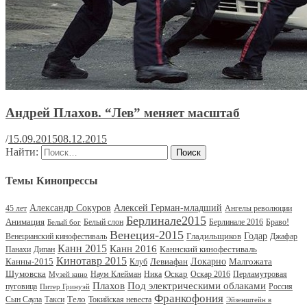
Андрей Плахов. “Лев” меняет масштаб
/
15.09.2015
08.12.2015
Найти:
Темы Кинопрессы
Александр Сокуров
Алексей Герман-младший
45 лет
Ангелы революции
Берлинале2015
Анимация
Белый слон
Берлинале 2016
Браво!
Белый бог
Венеция-2015
Гладильщиков
Годар
Венецианский кинофестиваль
Джафар
Канн 2015
Канн 2016
Каннский кинофестиваль
Панахи
Дипан
Кинотавр 2015
Канны-2015
Левиафан
Локарно
Малгожата
Клуб
Шумовска
Оскар
Наум Клейман
Ника
Оскар 2016
Перламутровая
Музей кино
Под электрическими облаками
Плахов
пуговица
Россия
Питер Гринуэй
Франкофония
Тело
Сын Саула
Такси
Токийская невеста
Эйзенштейн в