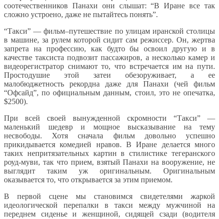
соотечественников Панахи они слышат: “В Иране все так
сложно устроено, даже не пытайтесь понять”.
“Такси” — фильм–путешествие по улицам иранской столицы
в машине, за рулем которой сидит сам режиссер. Он, жертва
запрета на профессию, как будто бы освоил другую и в
качестве таксиста подвозит пассажиров, а несколько камер и
видеорегистратор снимают то, что встречается им на пути.
Простодушие этой затеи обезоруживает, а ее
малобюджетность рекордна даже для Панахи (чей фильм
“Офсайд”, по официальным данным, стоил, это не опечатка,
$2500).
При всей своей вынужденной скромности “Такси” —
маленький шедевр и мощное высказывание на тему
несвободы. Хотя сначала фильм довольно успешно
прикидывается комедией нравов. В Иране делается много
таких непритязательных картин в стилистике тегеранского
роуд-муви, так что прием, взятый Панахи на вооружение, не
выглядит таким уж оригинальным. Оригинальным
оказывается то, что открывается за этим приемом.
В первой сцене мы становимся свидетелями жаркой
идеологической перепалки в такси между мужчиной на
переднем сиденье и женщиной, сидящей сзади (водителя