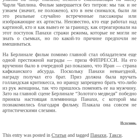
Чарли Чаплина. Фильм завершается без титров: мы так и не
узнаем (значит, не положено), кто в нем снимался, были ли
это реальные случайно встреченные пассажиры или
изображающие их артисты. Неизвестно, кто еще работал над
картиной, кто и как вывез ее за границу, как отреагировали на
этот поступок Панахи стражи режима, которые не могли не
знать о съемках, но по какой-то причине предпочли не
вмешиваться.
На Берлинале фильм помимо главной стал обладателем еще
одной престижной награды — приза ФИПРЕССИ. На его
вручении было в очередной раз показано, что Иран — страна
кафкианского абсурда. Поскольку Панахи невыездной,
награду получал его брат. Приз должна была вручать
голландская критикесса, но иранцу запрещено брать что-либо
из рук женщины, так что пришлось поменять ее на мужчину.
Зато на главной сцене Берлинале “Золотого медведя” победно
приняла настоящая племянница Панахи, с которой мы
познакомились благодаря фильму. Плакала она совсем не
артистическими слезами.
Источник.
This entry was posted in
Статьи
and tagged
Панахи
,
Такси
.