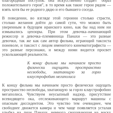
благородный поступок: она искусственно создает “образ
положительного героя”, в то время как такие герои рядом —
взять хотя бы ее родного дядю и его бывшего соседа.
В поведении, во взгляде этой героини столько страсти,
столько желания дойти до самой сути, что можно быть
уверенным в будущем иранского кино, как бы над ним ни
измывались цензоры. При этом девочка–начинающий
режиссер и девочка–племянница Панахи — это разные
девочки, так же как сам автор фильма, играющий таксиста
поневоле, и таксист с лицом именитого кинематографиста —
это разные персонажи, и между ними видится просвет
ускользающей реальности.
К концу фильма мы начинаем просто
физически ощущать пространство
несвободы, хватающую за горло
клаустрофобию мегаполиса
К концу фильма мы начинаем просто физически ощущать
пространство несвободы, хватающую за горло клаустрофобию
мегаполиса. Чувствуем неусыпный надзор, присутствие
всевидящего ока, отслеживающего маршрут машины с
опасным диссидентом. Это чувство тем очевиднее, чем
свободнее движется камера и чем чаще появляется усталая
улыбка на лице Панахи, немного смахивающая на маску