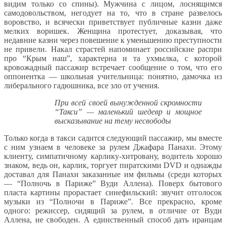
видим только со спины). Мужчина с лицом, лоснящимся
самодовольством, негодует на то, что в стране развелось
воровство, и всячески приветствует публичные казни даже
мелких воришек. Женщина протестует, доказывая, что
недавние казни через повешение к уменьшению преступности
не привели. Накал страстей напоминает российские распри
про “Крым наш”, характерна и та ухмылка, с которой
кровожадный пассажир встречает сообщение о том, что его
оппонентка — школьная учительница: понятно, дамочка из
либерального гадюшника, все зло от учения.
При всей своей вынужденной скромности
“Такси” — маленький шедевр и мощное
высказывание на тему несвободы
Только когда в такси садится следующий пассажир, мы вместе
с ним узнаем в человеке за рулем Джафара Панахи. Этому
клиенту, симпатичному карлику-хитровану, водитель хорошо
знаком, ведь он, карлик, торгует пиратскими DVD и однажды
доставал для Панахи заказанные им фильмы (среди которых
— “Полночь в Париже” Вуди Аллена). Поверх бытового
пласта картины прорастает синефильский: звучит отголосок
музыки из “Полночи в Париже”. Все прекрасно, кроме
одного: режиссер, сидящий за рулем, в отличие от Вуди
Аллена, не свободен. А единственный способ дать иранцам