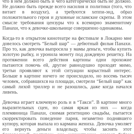
что в нем должно быть и чего категорически быть не должно.
Не должно быть прежде всего насилия и политики (того, что
витает в воздухе), а требуются хеппи-энд, образ
положительного героя и духовные исламские скрепы. В этом
смысле требования цензуры что к всемирно знаменитому
Панахи, что к девочке-школьнице совершенно одинаковы.
Когда-то в открытом кинотеатре на фестивале в Локарно мне
довелось смотреть “Белый шар” — дебютный фильм Панахи.
Про то, как девочка выпросила у мамы деньги, чтобы купить
золотую рыбку, и уронила монету под дождевую решетку. На
протяжении всего действия картины одни прохожие
пытаются помочь ей, другие равнодушно проходят мимо,
третьи проявляют к этой ситуации корыстный интерес.
Больше в картине ничего не происходило, но восемь тысяч
человек, собравшихся на площади, смотрели “Белый шар” как
самый лихой триллер и не разошлись, даже когда начался
ливень.
Девочка играет ключевую роль и в “Такси”. В картине много
выразительных сцен, но самая яркая из них — когда
племянница Панахи, снимая репетицию свадьбы, пытается
скорректировать поведение парня, незаметно поднявшего
купюру, которая выпала из кармана жениха. Девочка умоляет
его вернуть деньги владельцу, чтобы заснять этот