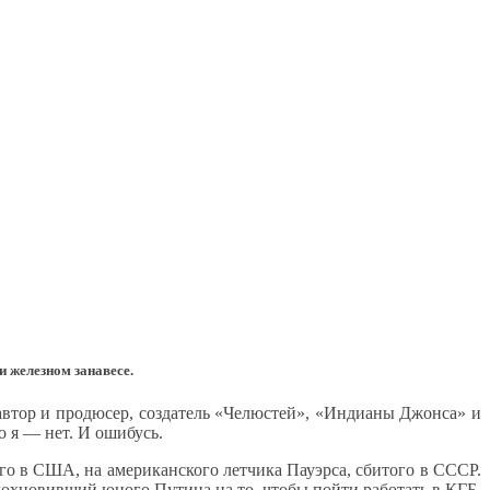
и железном занавесе.
автор и продюсер, создатель «Челюстей», «Индианы Джонса» и
 я — нет. И ошибусь.
го в США, на американского летчика Пауэрса, сбитого в СССР.
дохновивший юного Путина на то, чтобы пойти работать в КГБ.