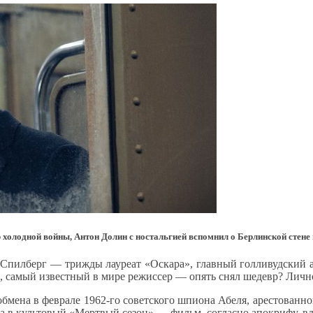
 холодной войны, Антон Долин с ностальгией вспомнил о Берлинской стене 
н Спилберг — трижды лауреат «Оскара», главный голливудский 
, самый известный в мире режиссер — опять снял шедевр? Лично
мена в феврале 1962-го советского шпиона Абеля, арестованно
ша в культовый «Мертвый сезон» — фильм, согласно апокрифу, в