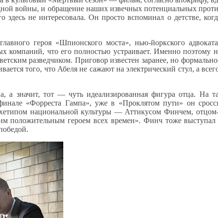
дной войны, и обращение наших извечных потенциальных проти
о здесь не интересовала. Он просто вспоминал о детстве, ког
лавного героя «Шпионского моста», нью-йоркского адвокат
вых компаний, что его полностью устраивает. Именно поэтому н
оветским разведчиком. Приговор известен заранее, но формально
вается того, что Абеля не сажают на электрический стул, а все
, а значит, тот — чуть идеализированная фигура отца. На та
финале «Форреста Гампа», уже в «Проклятом пути» он сросс
хетипом национальной культуры — Аттикусом Финчем, отцом-а
им положительным героем всех времен». Финч тоже выступал н
победой.