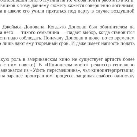
вников к тому давнему сюжету кажется совершенно логичным.
да в школе его учили прятаться под парту в случае воздушной
а Джеймса Донована. Когда-то Донован был обвинителем на
а него — тихого семьянина — падает выбор, когда становится
сти надо соблюдать. Поначалу Донован в шоке, но со временем
го лишь дают ему тюремный срок. И даже имеет наглость подать
кую роль в американском кино не существует артиста более
я с ним навеки). В «Шпионском мосте» режиссер гениально
двокатом из «Убить пересмешника», чья киноинтерпретация,
а заранее проигранном процессе, защищая слабого одиночку