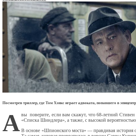
Посмотрев триллер, где Том Хэнкс играет адвоката, попавшего в эпицентр
А
вы поверите, если вам скажут, что 68-летний Стиве
«Списка Шиндлера», а также, с высокой вероятностью
В основе «Шпионского моста» — правдивая история об
Та самая, которая превратилась в версии Саввы Кули