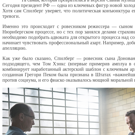
Сегодня президент РФ — одна из ключевых фигур новой холо
Хотя сам Спилберг уверяет, что политическая конъюнктура ег
тревоги.
Именно это происходит с ровесником режиссера — сыном г
Нюрнбергском процессе, но с тех пор занялся делами страхо
необходимо подобрать адвоката для открытого процесса над с
начинает чувствовать профессиональный азарт. Например, доби
апелляцию.
Как уже было сказано, Спилберг — ровесник сына Донована
подходящего, чем Том Хэнкс (впервые примерив амплуа в 
комбинирует наработанный актерский шаблон с ключевым ар
созданная Грегори Пеком была признана в Штатах «важнейш
против социума, и его фиаско оказывалось мощной моральной 