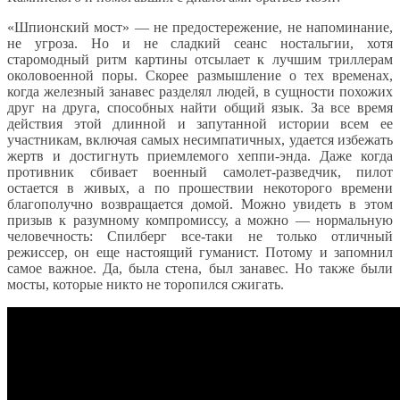
«Шпионский мост» — не предостережение, не напоминание,
не угроза. Но и не сладкий сеанс ностальгии, хотя
старомодный ритм картины отсылает к лучшим триллерам
околовоенной поры. Скорее размышление о тех временах,
когда железный занавес разделял людей, в сущности похожих
друг на друга, способных найти общий язык. За все время
действия этой длинной и запутанной истории всем ее
участникам, включая самых несимпатичных, удается избежать
жертв и достигнуть приемлемого хеппи-энда. Даже когда
противник сбивает военный самолет-разведчик, пилот
остается в живых, а по прошествии некоторого времени
благополучно возвращается домой. Можно увидеть в этом
призыв к разумному компромиссу, а можно — нормальную
человечность: Спилберг все-таки не только отличный
режиссер, он еще настоящий гуманист. Потому и запомнил
самое важное. Да, была стена, был занавес. Но также были
мосты, которые никто не торопился сжигать.