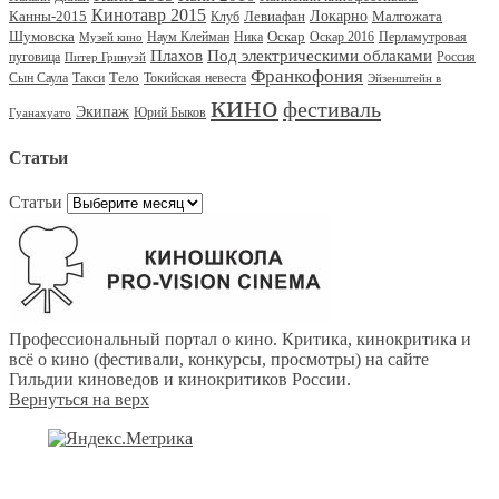
Кинотавр 2015
Канны-2015
Левиафан
Локарно
Малгожата
Клуб
Шумовска
Оскар
Наум Клейман
Ника
Оскар 2016
Перламутровая
Музей кино
Под электрическими облаками
Плахов
пуговица
Россия
Питер Гринуэй
Франкофония
Тело
Сын Саула
Такси
Токийская невеста
Эйзенштейн в
кино
фестиваль
Экипаж
Юрий Быков
Гуанахуато
Статьи
Статьи
Профессиональный портал о кино. Критика, кинокритика и
всё о кино (фестивали, конкурсы, просмотры) на сайте
Гильдии киноведов и кинокритиков России.
Вернуться на верх