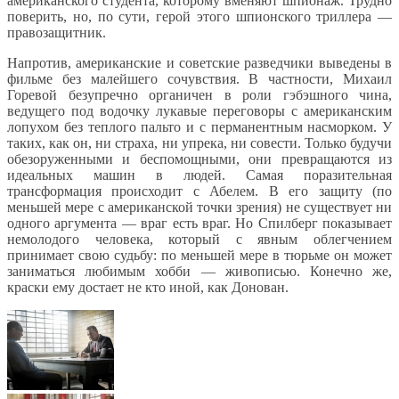
американского студента, которому вменяют шпионаж. Трудно
поверить, но, по сути, герой этого шпионского триллера —
правозащитник.
Напротив, американские и советские разведчики выведены в
фильме без малейшего сочувствия. В частности, Михаил
Горевой безупречно органичен в роли гэбэшного чина,
ведущего под водочку лукавые переговоры с американским
лопухом без теплого пальто и с перманентным насморком. У
таких, как он, ни страха, ни упрека, ни совести. Только будучи
обезоруженными и беспомощными, они превращаются из
идеальных машин в людей. Самая поразительная
трансформация происходит с Абелем. В его защиту (по
меньшей мере с американской точки зрения) не существует ни
одного аргумента — враг есть враг. Но Спилберг показывает
немолодого человека, который с явным облегчением
принимает свою судьбу: по меньшей мере в тюрьме он может
заниматься любимым хобби — живописью. Конечно же,
краски ему достает не кто иной, как Донован.