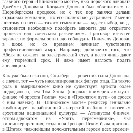
главного героя «Шпионского моста», нью-йоркского адвоката
Джеймса Донована. Когда-то Донован был обвинителем на
Нюрнбергском процессе, но с тех пор занялся делами
страховых компаний, что его полностью устраивает. Именно
поэтому на него — тихого семьянина — падает выбор, когда
становится необходимо подобрать адвоката для открытого
процесса над советским разведчиком. Приговор известен
заранее, но формальности надо соблюдать. Поначалу Донован
в шоке, но со временем начинает чувствовать
профессиональный азарт. Например, добивается того, что
Абеля не сажают на электрический стул, а всего лишь дают
ему тюремный срок. И даже имеет наглость подать
апелляцию.
Как уже было сказано, Спилберг — ровесник сына Донована,
а значит, тот — чуть идеализированная фигура отца. На такую
роль в американском кино не существует артиста более
подходящего, чем Том Хэнкс (впервые примерив амплуа в
финале «Форреста Гампа», уже в «Проклятом пути» он сросся
с ним навеки). В «Шпионском мосте» режиссер гениально
комбинирует наработанный актерский шаблон с ключевым
архетипом национальной культуры — Аттикусом Финчем,
отцом-адвокатом из «Убить пересмешника», чья
киноинтерпретация, созданная Грегори Пеком была признана
в Штатах «важнейшим положительным героем всех времен».