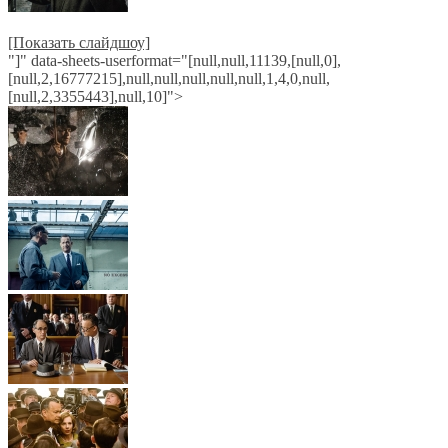
[Показать слайдшоу]
"]" data-sheets-userformat="[null,null,11139,[null,0],
[null,2,16777215],null,null,null,null,null,1,4,0,null,
[null,2,3355443],null,10]">