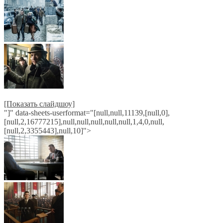
[Показать слайдшоу]
"]" data-sheets-userformat="[null,null,11139,[null,0],
[null,2,16777215],null,null,null,null,null,1,4,0,null,
[null,2,3355443],null,10]">