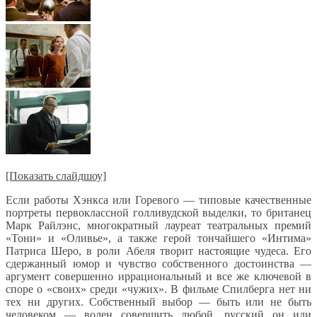
[Показать слайдшоу]
Если работы Хэнкса или Горевого — типовые качественные
портреты первоклассной голливудской выделки, то британец
Марк Райлэнс, многократный лауреат театральных премий
«Тони» и «Оливье», а также герой тончайшего «Интима»
Патриса Шеро, в роли Абеля творит настоящие чудеса. Его
сдержанный юмор и чувство собственного достоинства —
аргумент совершенно иррациональный и все же ключевой в
споре о «своих» среди «чужих». В фильме Спилберга нет ни
тех ни других. Собственный выбор — быть или не быть
человеком — волен совершить любой, русский он или