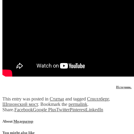
Источник.
This entry was posted in
Статьи
and tagged
Спиллберг
,
Шпионский мост
. Bookmark the
permalink
.
Share.
Facebook
Google Plus
Twitter
Pinterest
LinkedIn
About
Модератор
You might also like