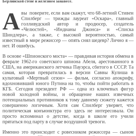
Берлинской стене и железном занавесе.
А
вы поверите, если вам скажут, что 68-летний Стивен
Спилберг — трижды лауреат «Оскара», главный
голливудский автор и продюсер, создатель
«Челюстей», «Индианы Джонса» и «Списка
Шиндлера», а также, с высокой вероятностью, самый
известный в мире режиссер — опять снял шедевр? Лично я —
нет. И ошибусь.
В основе «Шпионского моста» — правдивая история обмена в
феврале 1962-го советского шпиона Абеля, арестованного в
США, на американского летчика Пауэрса, сбитого в СССР. Та
самая, которая превратилась в версии Саввы Кулиша в
культовый «Мертвый сезон» — фильм, согласно апокрифу,
вдохновивший юного Путина на то, чтобы пойти работать в
КГБ. Сегодня президент РФ — одна из ключевых фигур
новой холодной войны, и обращение наших извечных
потенциальных противников к тому давнему сюжету кажется
совершенно логичным. Хотя сам Спилберг уверяет, что
политическая конъюнктура его здесь не интересовала. Он
просто вспоминал о детстве, когда в школе его учили
прятаться под парту в случае воздушной тревоги.
Именно это происходит с ровесником режиссера — сыном