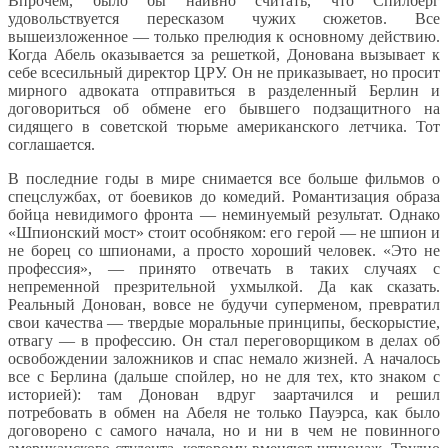
Впрочем, было бы наивно считать, что Спилберг
удовольствуется пересказом чужих сюжетов. Все
вышеизложенное — только прелюдия к основному действию.
Когда Абель оказывается за решеткой, Донована вызывает к
себе всесильный директор ЦРУ. Он не приказывает, но просит
мирного адвоката отправиться в разделенный Берлин и
договориться об обмене его бывшего подзащитного на
сидящего в советской тюрьме американского летчика. Тот
соглашается.
В последние годы в мире снимается все больше фильмов о
спецслужбах, от боевиков до комедий. Романтизация образа
бойца невидимого фронта — неминуемый результат. Однако
«Шпионский мост» стоит особняком: его герой — не шпион и
не борец со шпионами, а просто хороший человек. «Это не
профессия», — принято отвечать в таких случаях с
непременной презрительной ухмылкой. Да как сказать.
Реальный Донован, вовсе не будучи суперменом, превратил
свои качества — твердые моральные принципы, бескорыстие,
отвагу — в профессию. Он стал переговорщиком в делах об
освобождении заложников и спас немало жизней. А началось
все с Берлина (дальше спойлер, но не для тех, кто знаком с
историей): там Донован вдруг заартачился и решил
потребовать в обмен на Абеля не только Пауэрса, как было
договорено с самого начала, но и ни в чем не повинного