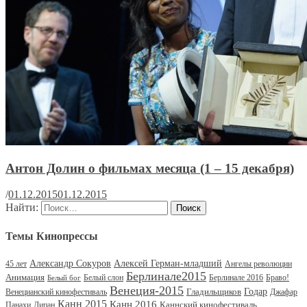
Антон Долин о фильмах месяца (1 – 15 декабря)
/
01.12.2015
01.12.2015
Найти:
Темы Кинопрессы
Александр Сокуров
Алексей Герман-младший
45 лет
Ангелы революции
Берлинале2015
Анимация
Белый слон
Берлинале 2016
Браво!
Белый бог
Венеция-2015
Гладильщиков
Годар
Венецианский кинофестиваль
Джафар
Канн 2015
Канн 2016
Каннский кинофестиваль
Панахи
Дипан