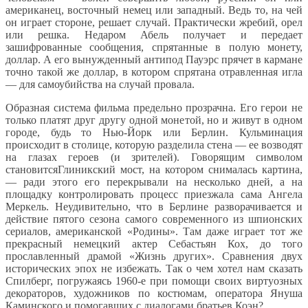
американец, восточный немец или западный. Ведь то, на чей
он играет стороне, решает случай. Практически жребий, орел
или решка. Недаром Абель получает и передает
зашифрованные сообщения, спрятанные в полую монету,
доллар. А его вынужденный антипод Пауэрс прячет в кармане
точно такой же доллар, в котором спрятана отравленная игла
— для самоубийства на случай провала.
Образная система фильма предельно прозрачна. Его герои не
только платят друг другу одной монетой, но и живут в одном
городе, будь то Нью-Йорк или Берлин. Кульминация
происходит в столице, которую разделила стена — ее возводят
на глазах героев (и зрителей). Говорящим символом
становитсяГлиникский мост, на котором снималась картина,
— ради этого его перекрывали на несколько дней, а на
площадку контролировать процесс приезжала сама Ангела
Меркель. Неудивительно, что в Берлине разворачивается и
действие пятого сезона самого современного из шпионских
сериалов, американской «Родины». Там даже играет тот же
прекрасный немецкий актер Себастьян Кох, до того
прославленный драмой «Жизнь других». Сравнения двух
исторических эпох не избежать. Так о чем хотел нам сказать
Спилберг, погружаясь 1960-е при помощи своих виртуозных
декораторов, художников по костюмам, оператора Януша
Каминского и помогавших с диалогами братьев Коэн?