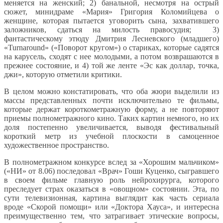
меняется на женский; 2) банальной, несмотря на острый
сюжет, минидраме «Мария» Григория Коломийцева о
женщине, которая пытается уговорить сына, захватившего
заложников, сдаться на милость правосудия; 3)
фантастическому этюду Дмитрия Лесневского (младшего)
«Turnaround» («Поворот кругом») о стариках, которые садятся
на карусель, сходят с нее молодыми, а потом возврашаются в
прежнее состояние, и 4) той же ленте «Эс как доллар, точка,
джи», которую отметили критики.
В целом можно констатировать, что оба жюри выделили из
массы представленных почти исключительно те фильмы,
которые держат короткометражную форму, а не повторяют
приемы полнометражного кино. Таких картин немного, но их
доля постепенно увеличивается, выводя фестивальный
короткий метр из учебной плоскости в самоценное
художественное пространство.
В полнометражном конкурсе вслед за «Хорошим мальчиком»
(«НИ» от 8.06) последовал «Врач» Гоши Куценко, сыгравшего
в своем фильме главную роль нейрохирурга, которого
преследует страх оказаться в «овощном» состоянии. Эта, по
сути телевизионная, картина выглядит как часть сериала
вроде «Скорой помощи» или «Доктора Хауса», и интересна
преимущественно тем, что затрагивает этические вопросы,