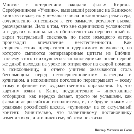
Многие с нетерпением ожидали фильм Кирилла
Серебренникова «Ученик», вызвавший резонанс на Каннском
кинофестивале, но у немалого числа поклонников режиссера,
сочувственно отнесшихся к его замыслу, результат вызвал
разочарование. Дело в том, что вне сценических условностей
и в других национальных обстоятельствах перенесенный на
экран театральный спектакль по пьесе немецкого автора
производит впечатление неестественности. Как
старшеклассник превратился в одержимого верующего, из
которого сыплются непереваренные цитаты из Библии,
почему этого свихнувшегося «проповедника» после первой
же дикой выходки на уроке не отправляют на скорой помощи
в психбольницу, и отчего учителя оказываются столь
беспомощны перед несовершеннолетним наглецом и
хулиганом, а исполнители поголовно переигрывают – всему
этому в фильме нет художественного оправдания. То, что
картину взяли в Канн, неудивительно – иностранные
отборщики, как нередко бывает, просто не услышали, как
фальшивят российские исполнители, и, не будучи знакомы с
реалиями российской школы, «купились» на ее актуальный
контент. Удивительно, что талантливому постановщику
изменил вкус, и что никто ему об этом не сказал.
Виктор Матизен из Сочи