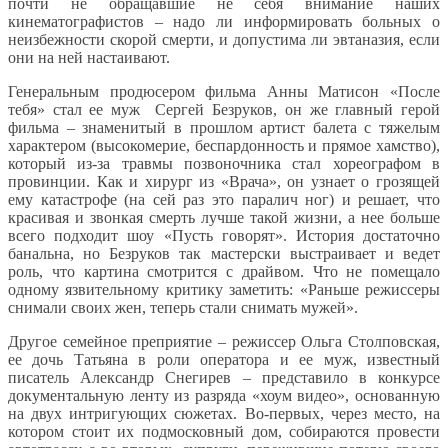
почти не обращавшие не себя внимание наших
кинематографистов – надо ли информировать больных о
неизбежности скорой смерти, и допустима ли эвтаназия, если
они на ней настаивают.
Генеральным продюсером фильма Анны Матисон «После
тебя» стал ее муж Сергей Безруков, он же главный герой
фильма – знаменитый в прошлом артист балета с тяжелым
характером (высокомерие, беспардонность и прямое хамство),
который из-за травмы позвоночника стал хореографом в
провинции. Как и хирург из «Врача», он узнает о грозящей
ему катастрофе (на сей раз это паралич ног) и решает, что
красивая и звонкая смерть лучше такой жизни, а нее больше
всего подходит шоу «Пусть говорят». История достаточно
банальна, но Безруков так мастерски выстраивает и ведет
роль, что картина смотрится с драйвом. Что не помещало
одному язвительному критику заметить: «Раньше режиссеры
снимали своих жен, теперь стали снимать мужей».
Другое семейное преприятие – режиссер Ольга Столповская,
ее дочь Татьяна в роли оператора и ее муж, известный
писатель Александр Снегирев – представило в конкурсе
документальную ленту из разряда «хоум видео», основанную
на двух интригующих сюжетах. Во-первых, через место, на
котором стоит их подмосковный дом, собираются провести