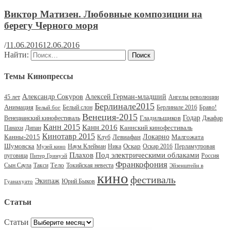
Виктор Матизен. Любовные композиции на
берегу Черного моря
/
11.06.2016
12.06.2016
Найти:
Темы Кинопрессы
Александр Сокуров
Алексей Герман-младший
45 лет
Ангелы революции
Берлинале2015
Анимация
Белый слон
Берлинале 2016
Браво!
Белый бог
Венеция-2015
Гладильщиков
Годар
Венецианский кинофестиваль
Джафар
Канн 2015
Канн 2016
Каннский кинофестиваль
Панахи
Дипан
Кинотавр 2015
Канны-2015
Левиафан
Локарно
Малгожата
Клуб
Шумовска
Оскар
Наум Клейман
Ника
Оскар 2016
Перламутровая
Музей кино
Под электрическими облаками
Плахов
пуговица
Россия
Питер Гринуэй
Франкофония
Тело
Сын Саула
Такси
Токийская невеста
Эйзенштейн в
кино
фестиваль
Экипаж
Юрий Быков
Гуанахуато
Статьи
Статьи