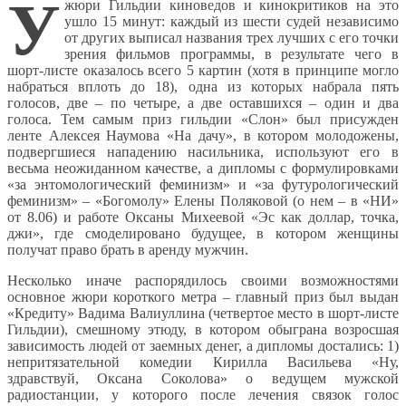
У
жюри Гильдии киноведов и кинокритиков на это
ушло 15 минут: каждый из шести судей независимо
от других выписал названия трех лучших с его точки
зрения фильмов программы, в результате чего в
шорт-листе оказалось всего 5 картин (хотя в принципе могло
набраться вплоть до 18), одна из которых набрала пять
голосов, две – по четыре, а две оставшихся – один и два
голоса. Тем самым приз гильдии «Слон» был присужден
ленте Алексея Наумова «На дачу», в котором молодожены,
подвергшиеся нападению насильника, используют его в
весьма неожиданном качестве, а дипломы с формулировками
«за энтомологический феминизм» и «за футурологический
феминизм» – «Богомолу» Елены Поляковой (о нем – в «НИ»
от 8.06) и работе Оксаны Михеевой «Эс как доллар, точка,
джи», где смоделировано будущее, в котором женщины
получат право брать в аренду мужчин.
Несколько иначе распорядилось своими возможностями
основное жюри короткого метра – главный приз был выдан
«Кредиту» Вадима Валиуллина (четвертое место в шорт-листе
Гильдии), смешному этюду, в котором обыграна возросшая
зависимость людей от заемных денег, а дипломы достались: 1)
непритязательной комедии Кирилла Васильева «Ну,
здравствуй, Оксана Соколова» о ведущем мужской
радиостанции, у которого после лечения связок голос