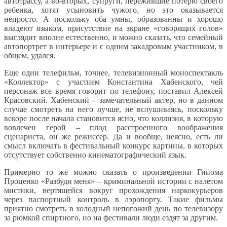
автотрассу, а во-вторых, супруги, пережившие потерю своего
ребенка, хотят усыновить чужого, но это оказывается
непросто. А поскольку оба умны, образованны и хорошо
владеют языком, присутствие на экране «говорящих голов»
выглядит вполне естественно, и можно сказать, что семейный
автопортрет в интерьере и с одним закадровым участником, в
общем, удался.
Еще один телефильм, точнее, телевизионный моноспектакль
«Коллектор» с участием Константина Хабенского, чей
персонаж все время говорит по телефону, поставил Алексей
Красовский. Хабенский – замечательный актер, но в данном
случае смотреть на него лучше, не вслушиваясь, поскольку
вскоре после начала становится ясно, что коллизия, в которую
вовлечен герой – плод расстроенного воображения
сценариста, он же режиссер. Да и вообще, неясно, есть ли
смысл включать в фестивальный конкурс картины, в которых
отсутствует собственно кинематографический язык.
Примерно то же можно сказать о произведении Гийома
Проценко «Разбуди меня» – криминальной истории с налетом
мистики, вертящейся вокруг прохождения наркокурьеров
через паспортный контроль в аэропорту. Такие фильмы
приятно смотреть в холодный непогожий день по телевизору
за рюмкой спиртного, но на фестивали люди ездят за другим.