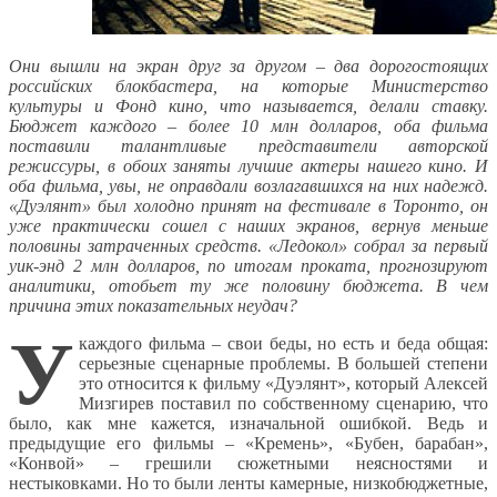
Они вышли на экран друг за другом – два дорогостоящих
российских блокбастера, на которые Министерство
культуры и Фонд кино, что называется, делали ставку.
Бюджет каждого – более 10 млн долларов, оба фильма
поставили талантливые представители авторской
режиссуры, в обоих заняты лучшие актеры нашего кино. И
оба фильма, увы, не оправдали возлагавшихся на них надежд.
«Дуэлянт» был холодно принят на фестивале в Торонто, он
уже практически сошел с наших экранов, вернув меньше
половины затраченных средств. «Ледокол» собрал за первый
уик-энд 2 млн долларов, по итогам проката, прогнозируют
аналитики, отобьет ту же половину бюджета. В чем
причина этих показательных неудач?
У
каждого фильма – свои беды, но есть и беда общая:
серьезные сценарные проблемы. В большей степени
это относится к фильму «Дуэлянт», который Алексей
Мизгирев поставил по собственному сценарию, что
было, как мне кажется, изначальной ошибкой. Ведь и
предыдущие его фильмы – «Кремень», «Бубен, барабан»,
«Конвой» – грешили сюжетными неясностями и
нестыковками. Но то были ленты камерные, низкобюджетные,