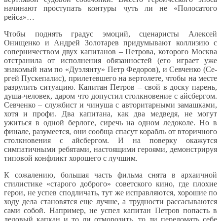
начинают проступать контуры чуть ли не «Полосатого
рейса»…
Чтобы поднять градус эмоций, сценаристы Алексей
Онищенко и Андрей Золотарев придумывают коллизию с
соперничеством двух капитанов – Петрова, которого Москва
отстранила от исполнения обязанностей (его играет уже
знакомый нам по «Дуэлянту» Петр Федоров), и Севченко (Се-
ргей Пускепалис), прилетевшего на вертолете, чтобы на месте
разрулить ситуацию. Капитан Петров – свой в доску парень,
душа-человек, даром что допустил столкновение с айсбергом.
Севченко – службист и чинуша с авторитарными замашками,
хотя и профи. Два капитана, как два медведя, не могут
ужиться в одной берлоге, сиречь на одном ледоколе. Но в
финале, разумеется, они сообща спасут корабль от вторичного
столкновения с айсбергом. И на поверку окажутся
симпатичными ребятами, настоящими героями, демонстрируя
типовой конфликт хорошего с лучшим.
К сожалению, большая часть фильма снята в архаичной
стилистике «старого доброго» советского кино, где плохие
герои, не успев сподличать, тут же исправляются, хорошие по
ходу дела становятся еще лучше, а трудности рассасываются
сами собой. Например, не успел капитан Петров попасть в
ледовый капкан и то ли отморозить, то ли переломать себе