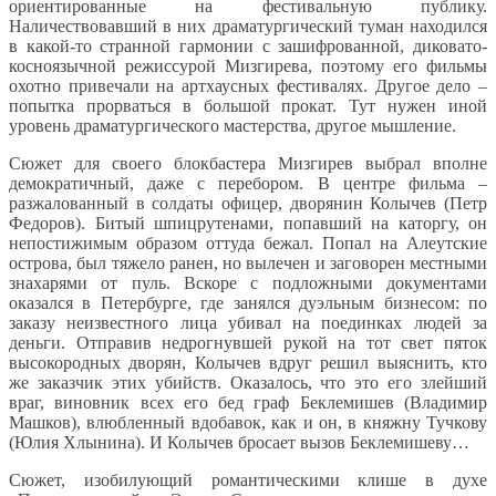
ориентированные на фестивальную публику.
Наличествовавший в них драматургический туман находился
в какой-то странной гармонии с зашифрованной, диковато-
косноязычной режиссурой Мизгирева, поэтому его фильмы
охотно привечали на артхаусных фестивалях. Другое дело –
попытка прорваться в большой прокат. Тут нужен иной
уровень драматургического мастерства, другое мышление.
Сюжет для своего блокбастера Мизгирев выбрал вполне
демократичный, даже с перебором. В центре фильма –
разжалованный в солдаты офицер, дворянин Колычев (Петр
Федоров). Битый шпицрутенами, попавший на каторгу, он
непостижимым образом оттуда бежал. Попал на Алеутские
острова, был тяжело ранен, но вылечен и заговорен местными
знахарями от пуль. Вскоре с подложными документами
оказался в Петербурге, где занялся дуэльным бизнесом: по
заказу неизвестного лица убивал на поединках людей за
деньги. Отправив недрогнувшей рукой на тот свет пяток
высокородных дворян, Колычев вдруг решил выяснить, кто
же заказчик этих убийств. Оказалось, что это его злейший
враг, виновник всех его бед граф Беклемишев (Владимир
Машков), влюбленный вдобавок, как и он, в княжну Тучкову
(Юлия Хлынина). И Колычев бросает вызов Беклемишеву…
Сюжет, изобилующий романтическими клише в духе