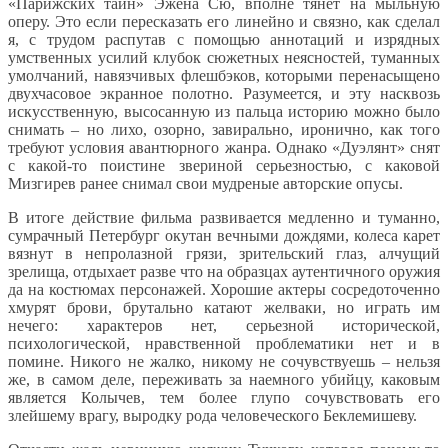
«Парижских тайн» Эжена Сю, вполне тянет на мыльную
оперу. Это если пересказать его линейно и связно, как сделал
я, с трудом распутав с помощью аннотаций и изрядных
умственных усилий клубок сюжетных неясностей, туманных
умолчаний, навязчивых флешбэков, которыми перенасыщено
двухчасовое экранное полотно. Разумеется, и эту насквозь
искусственную, высосанную из пальца историю можно было
снимать – но лихо, озорно, завирально, иронично, как того
требуют условия авантюрного жанра. Однако «Дуэлянт» снят
с какой-то поистине звериной серьезностью, с каковой
Мизгирев ранее снимал свои мудреные авторские опусы.
В итоге действие фильма развивается медленно и туманно,
сумрачный Петербург окутан вечными дождями, колеса карет
вязнут в непролазной грязи, зрительский глаз, алчущий
зрелища, отдыхает разве что на образцах аутентичного оружия
да на костюмах персонажей. Хорошие актеры сосредоточенно
хмурят брови, брутально катают желваки, но играть им
нечего: характеров нет, серьезной исторической,
психологической, нравственной проблематики нет и в
помине. Никого не жалко, никому не сочувствуешь – нельзя
же, в самом деле, переживать за наемного убийцу, каковым
является Колычев, тем более глупо сочувствовать его
злейшему врагу, выродку рода человеческого Беклемишеву.