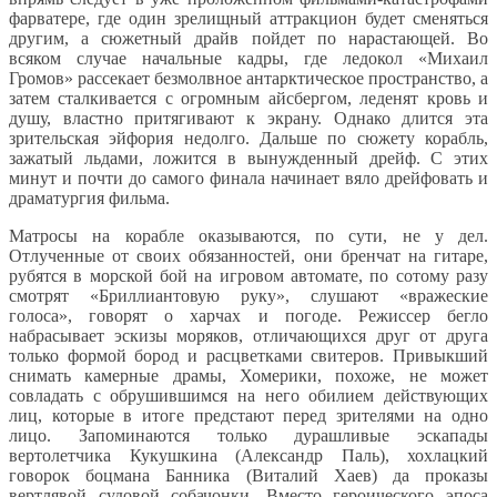
фарватере, где один зрелищный аттракцион будет сменяться
другим, а сюжетный драйв пойдет по нарастающей. Во
всяком случае начальные кадры, где ледокол «Михаил
Громов» рассекает безмолвное антарктическое пространство, а
затем сталкивается с огромным айсбергом, леденят кровь и
душу, властно притягивают к экрану. Однако длится эта
зрительская эйфория недолго. Дальше по сюжету корабль,
зажатый льдами, ложится в вынужденный дрейф. С этих
минут и почти до самого финала начинает вяло дрейфовать и
драматургия фильма.
Матросы на корабле оказываются, по сути, не у дел.
Отлученные от своих обязанностей, они бренчат на гитаре,
рубятся в морской бой на игровом автомате, по сотому разу
смотрят «Бриллиантовую руку», слушают «вражеские
голоса», говорят о харчах и погоде. Режиссер бегло
набрасывает эскизы моряков, отличающихся друг от друга
только формой бород и расцветками свитеров. Привыкший
снимать камерные драмы, Хомерики, похоже, не может
совладать с обрушившимся на него обилием действующих
лиц, которые в итоге предстают перед зрителями на одно
лицо. Запоминаются только дурашливые эскапады
вертолетчика Кукушкина (Александр Паль), хохлацкий
говорок боцмана Банника (Виталий Хаев) да проказы
вертлявой судовой собачонки. Вместо героического эпоса