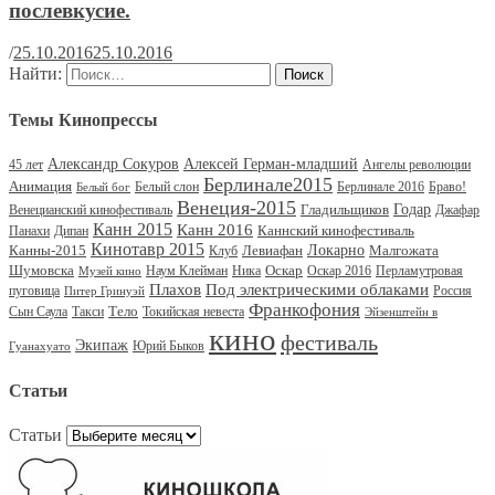
послевкусие.
/
25.10.2016
25.10.2016
Найти:
Темы Кинопрессы
Александр Сокуров
Алексей Герман-младший
45 лет
Ангелы революции
Берлинале2015
Анимация
Белый слон
Берлинале 2016
Браво!
Белый бог
Венеция-2015
Гладильщиков
Годар
Венецианский кинофестиваль
Джафар
Канн 2015
Канн 2016
Каннский кинофестиваль
Панахи
Дипан
Кинотавр 2015
Канны-2015
Левиафан
Локарно
Малгожата
Клуб
Шумовска
Оскар
Наум Клейман
Ника
Оскар 2016
Перламутровая
Музей кино
Под электрическими облаками
Плахов
пуговица
Россия
Питер Гринуэй
Франкофония
Тело
Сын Саула
Такси
Токийская невеста
Эйзенштейн в
кино
фестиваль
Экипаж
Юрий Быков
Гуанахуато
Статьи
Статьи