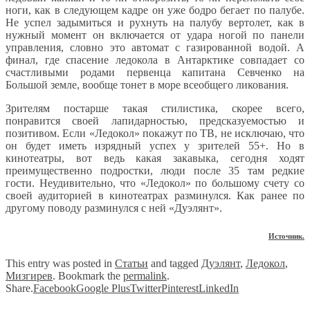
ноги, как в следующем кадре он уже бодро бегает по палубе.
Не успел задымиться и рухнуть на палубу вертолет, как в
нужный момент он включается от удара ногой по панели
управления, словно это автомат с газированной водой. А
финал, где спасение ледокола в Антарктике совпадает со
счастливыми родами первенца капитана Севченко на
Большой земле, вообще тонет в море всеобщего ликования.
Зрителям постарше такая стилистика, скорее всего,
понравится своей лапидарностью, предсказуемостью и
позитивом. Если «Ледокол» покажут по ТВ, не исключаю, что
он будет иметь изрядный успех у зрителей 55+. Но в
кинотеатры, вот ведь какая закавыка, сегодня ходят
преимущественно подростки, люди после 35 там редкие
гости. Неудивительно, что «Ледокол» по большому счету со
своей аудиторией в кинотеатрах разминулся. Как ранее по
другому поводу разминулся с ней «Дуэлянт».
Источник.
This entry was posted in
Статьи
and tagged
Дуэлянт
,
Ледокол
,
Мизгирев
. Bookmark the
permalink
.
Share.
Facebook
Google Plus
Twitter
Pinterest
LinkedIn