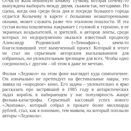
Отчасти жаль невинную княжну Тучкову, которая почему-то
вынуждена выбирать между двумя, скажем так, негодяями. Но
сцена, когда она среди бела дня и посреди большого города
отдается Колычеву в карете с большими незашторенными
окнами, может служить разве что эталоном пошлости. И эта
густая волна пошлятины накрывает с головой и героиню, и ее
экранных воздыхателей, и зрителей, и авторов ленты, среди
которых по недоразумению оказался известный продюсер
Александр Роднянский («Левиафан»), зачем-то
благословивший этот вымученный проект. Который в итоге
не стал ни серьезным авторским высказыванием для
избранных, ни увлекательным зрелищем для всех. Чтобы одно
соединилось с другим – об этом я даже не мечтаю.
Фильм «Ледокол» на этом фоне выглядит куда симпатичнее.
Он изначально не претендует на фестивальные лавры, это
заявка на «народное» кино. Его задача – увлекательно и ярко
рассказать про застрявший в 1985 году в антарктических
льдах корабль в набирающем у нас популярность жанре
фильма-катастрофы. Серьезный кассовый успех нового
«Экипажа», который собрал в прокате более миллиарда
рублей, стал, как я понимаю, тем маяком, на который поплыли
авторы «Ледокола».