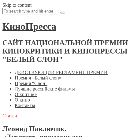
Skip to content
КиноПресса
САЙТ НАЦИОНАЛЬНОЙ ПРЕМИИ
КИНОКРИТИКИ И КИНОПРЕССЫ
"БЕЛЫЙ СЛОН"
ДЕЙСТВУЮЩИЙ РЕГЛАМЕНТ ПРЕМИИ
Премия «Белый слон»
Премия “Слон”
Лучшие российские фильмы
О критике
О кино
Контакты
Статьи
Леонид Павлючик.
«Дуэлянт» промахнулся.